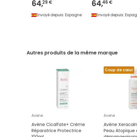
64,
64,
29 €
46 €
Envoyé depuis:
Espagne
Envoyé depuis:
Espag
Autres produits de la même marque
Coup de cœur
Avene
Avene
Avène Cicalfate+ Crème
Avène Xeracal
Réparatrice Protectrice
Peau Atopique
100ml
démangeaisons