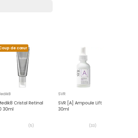
Coup de cœur
edik8
SVR
Eucerin
edik8 Cristal Retinal
SVR [A] Ampoule Lift
Eucerin 
0 30ml
30ml
Sérum D
(
5
)
(
33
)
52,50€