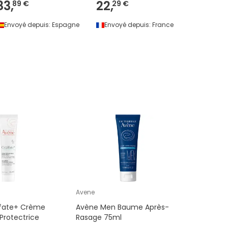
83,
22,
3
89 €
29 €
-
29
%
Envoyé depuis:
Espagne
Envoyé depuis:
France
Envoyé 
Avene
lfate+ Crème
Avène Men Baume Après-
Protectrice
Rasage 75ml