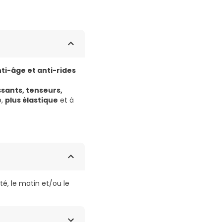
ti-âge et anti-rides
issants, tenseurs,
e
,
plus élastique
et à
té, le matin et/ou le