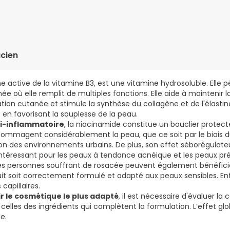
 WATER (AVENE AQUA). NIACINAMIDE. GLYCERIN. PENTYLENE GLYCO
NE. CITRIC ACID. SODIUM BENZOATE.
cien
me active de la vitamine B3, est une vitamine hydrosoluble. Elle 
ée où elle remplit de multiples fonctions. Elle aide à maintenir la
tion cutanée et stimule la synthèse du collagène et de l'élastine
 en favorisant la souplesse de la peau.
ti-inflammatoire
, la niacinamide constitue un bouclier protect
ndommagent considérablement la peau, que ce soit par le biais
ution des environnements urbains. De plus, son effet séborégula
intéressant pour les peaux à tendance acnéique et les peaux p
s personnes souffrant de rosacée peuvent également bénéficier
it soit correctement formulé et adapté aux peaux sensibles. Enf
 capillaires.
ir le cosmétique le plus adapté
, il est nécessaire d'évaluer la
celles des ingrédients qui complètent la formulation. L’effet gl
e.