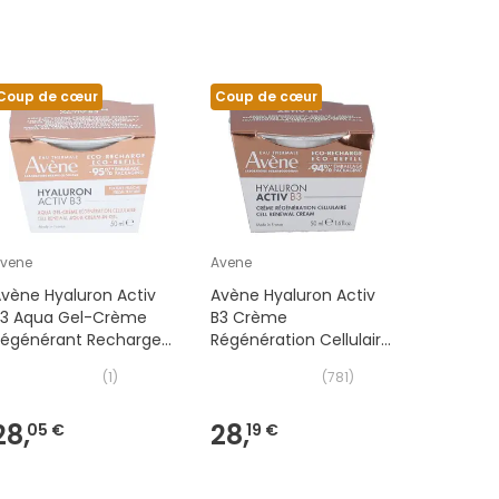
Coup de cœur
Coup de cœur
vene
Avene
Avene
vène Hyaluron Activ
Avène Hyaluron Activ
Avène S
B3 Aqua Gel-Crème
B3 Crème
Luminosi
Régénérant Recharge
Régénération Cellulaire
Vitamine
50ml
Éco-Recharge 50ml
(
1
)
(
781
)
28,
28,
32,
05 €
19 €
19 €