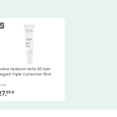
vène Hyaluron Activ B3 Soin
egard Triple Correction 15ml
5 ml
27,
99 €