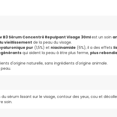
iv B3 Sérum Concentré Repulpant Visage 30ml
est un soin
an
du vieillissement
de la peau du visage.
hyaluronique pur
(1,5%) et
niacinamide
(6%), il a des effets
l
régénérants
qui aident la peau à être plus ferme,
plus rebondi
ents d'origine naturelle, sans ingrédients d'origine animale.
 peau.
s du sérum lissant sur le visage, contour des yeux, cou et décolle
re soin.