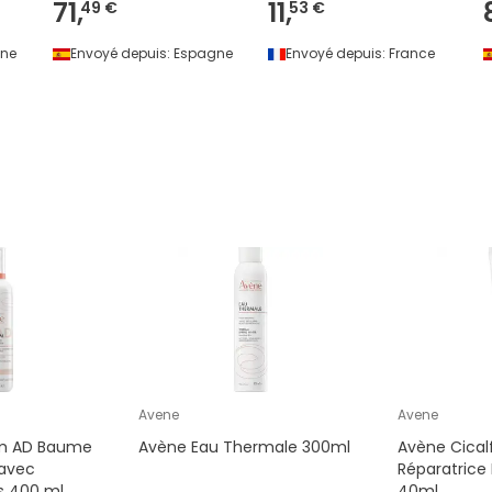
71,
11,
49 €
53 €
ne
Envoyé depuis:
Espagne
Envoyé depuis:
France
Avene
Avene
m AD Baume
Avène Eau Thermale 300ml
Avène Cica
 avec
Réparatrice 
 400 ml
40ml