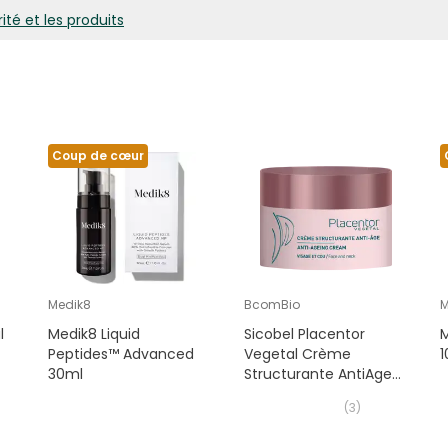
ité et les produits
Coup de cœur
Medik8
BcomBio
M
l
Medik8 Liquid
Sicobel Placentor
M
Peptides™ Advanced
Vegetal Crème
1
30ml
Structurante AntiAge
50 ml
(
3
)