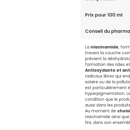
AVENE THERMAL SPRING
Prix pour 100 ml
HYALURONATE. ADENOSI
107,30€ / 100 ml
Conseil du pharma
La
niacinamide
, for
travers la couche corn
prévient la déshydrata
formation des rides et
Antioxydante et an
radicaux libres qui e
solaire ou de la poll
est particulièrement 
hyperpigmentation. Le
condition que le produ
aussi dans les produits
Au moment de
chois
niacinamide ainsi que 
fini, dans son ensembl