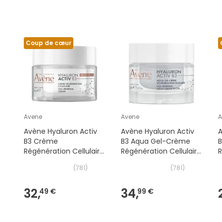
Coup de cœur
Avene
Avene
A
Avène Hyaluron Activ
Avène Hyaluron Activ
A
B3 Crème
B3 Aqua Gel-Crème
Régénération Cellulaire
Régénération Cellulaire
50ml
50ml
(
781
)
(
781
)
32,
34,
49 €
99 €