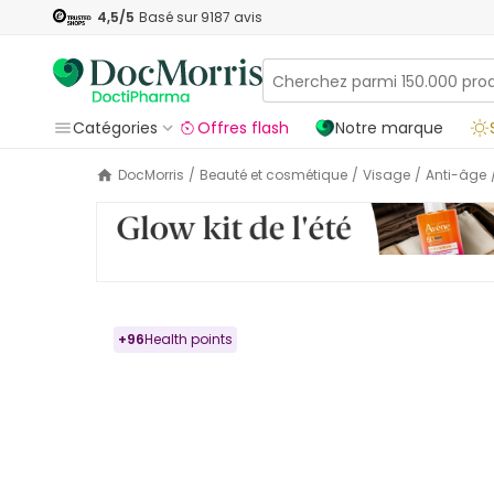
4,5
/5
Basé sur
9187
avis
Catégories
Offres flash
Notre marque
DocMorris
/
Beauté et cosmétique
/
Visage
/
Anti-âge
+
96
Health points