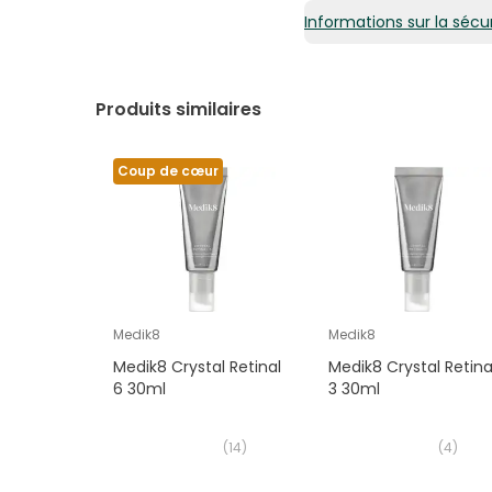
Informations sur la sécur
Produits similaires
Coup de cœur
Medik8
Medik8
Medik8 Crystal Retinal
Medik8 Crystal Retina
6 30ml
3 30ml
(
14
)
(
4
)