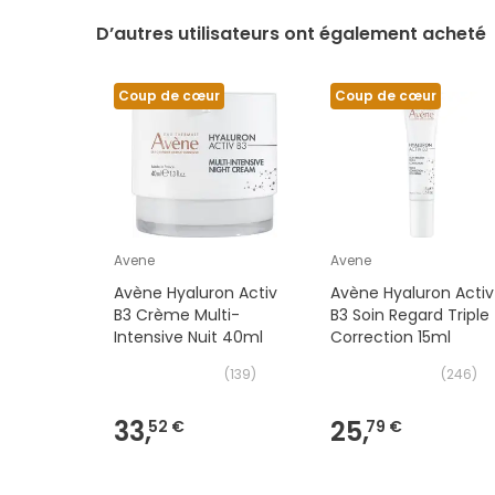
D’autres utilisateurs ont également acheté
Coup de cœur
Coup de cœur
Avene
Avene
Avène Hyaluron Activ
Avène Hyaluron Activ
B3 Crème Multi-
B3 Soin Regard Triple
Intensive Nuit 40ml
Correction 15ml
(
139
)
(
246
)
33,
25,
52 €
79 €