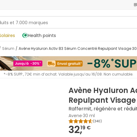
Solaires
Health points
/
Sérum
/
Avène Hyaluron Activ B3 Sérum Concentré Repulpant Visage 3
*-8% SUPP., 72€ min d’achat. Valable jusqu’au 16/08. Non cumulable.
Avène Hyaluron A
Repulpant Visage
Raffermit, régénère et réduit
Avene
·
30 ml
(
340
)
32,
19 €