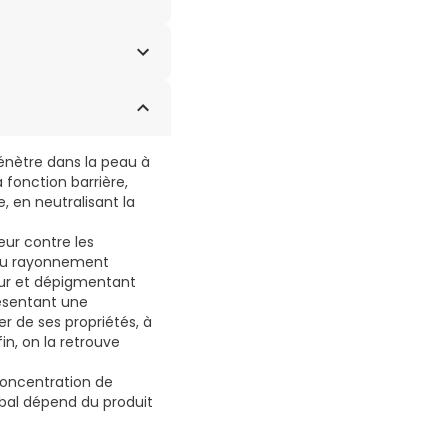
L. SODIUM
pénètre dans la peau à
 fonction barrière,
, en neutralisant la
eur contre les
 du rayonnement
teur et dépigmentant
résentant une
 de ses propriétés, à
in, on la retrouve
 concentration de
obal dépend du produit