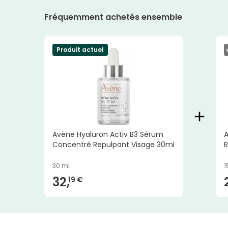
Fréquemment achetés ensemble
Produit actuel
Avène Hyaluron Activ B3 Sérum
A
Concentré Repulpant Visage 30ml
R
30 ml
1
32,
19 €