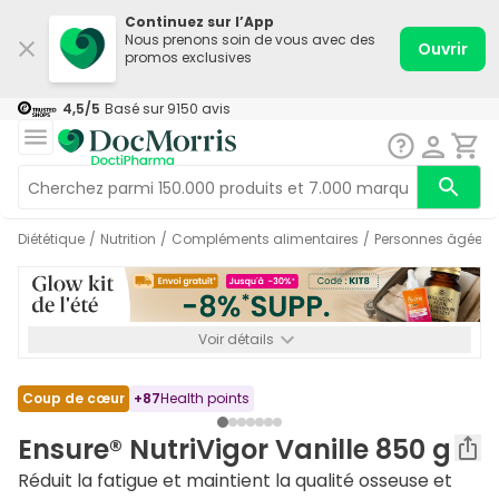
Continuez sur l’App
Nous prenons soin de vous avec des
Ouvrir
promos exclusives
4,5
/5
Basé sur
9150
avis
Diététique
/
Nutrition
/
Compléments alimentaires
/
Personnes âgées
Voir détails
*-8% SUPP., 72€ min d’achat. Valable jusqu’au 16/08. Non
cumulable.
Coup de cœur
+
87
Health points
Ensure® NutriVigor Vanille 850 g
Réduit la fatigue et maintient la qualité osseuse et