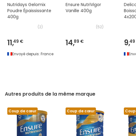
Nutridays Gelomix
Ensure NutriVigor
Delic
Poudre Épaississante
Vanille 400g
Boiss
400g
4x20
(
2
)
(
52
)
11,
14,
9,
49 €
89 €
49
Envoyé depuis:
France
Env
Autres produits de la même marque
Coup de cœur
Coup de cœur
Coup