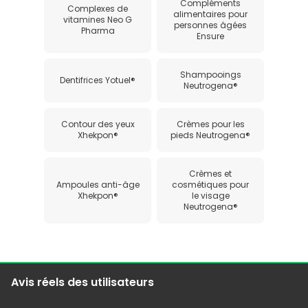
Compléments
Complexes de
alimentaires pour
vitamines Neo G
personnes âgées
Pharma
Ensure
Shampooings
Dentifrices Yotuel®
Neutrogena®
Contour des yeux
Crèmes pour les
Xhekpon®
pieds Neutrogena®
Crèmes et
Ampoules anti-âge
cosmétiques pour
Xhekpon®
le visage
Neutrogena®
Avis réels des utilisateurs