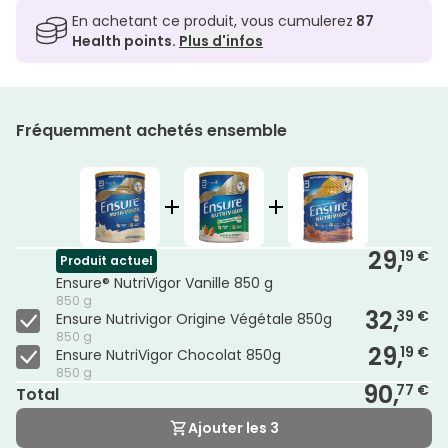
En achetant ce produit, vous cumulerez
87
Health points.
Plus d'infos
Fréquemment achetés ensemble
29,
19 €
Produit actuel
Ensure® NutriVigor Vanille 850 g
850 g
32,
39 €
Ensure Nutrivigor Origine Végétale 850g
850 g
29,
19 €
Ensure NutriVigor Chocolat 850g
850 g
90,
77 €
Total
Ajouter les 3