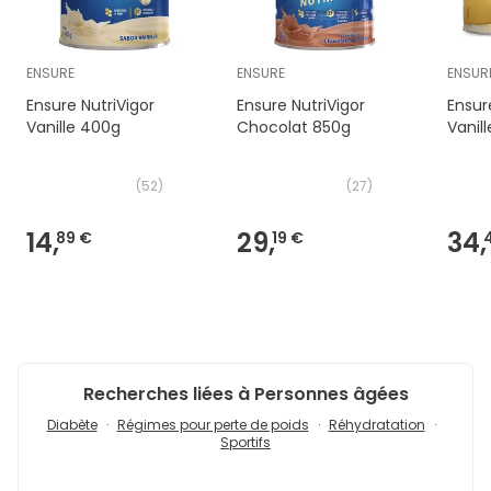
ENSURE
ENSURE
ENSUR
Ensure NutriVigor
Ensure NutriVigor
Ensur
Vanille 400g
Chocolat 850g
Vanil
(
52
)
(
27
)
14,
29,
34,
89 €
19 €
Recherches liées à Personnes âgées
Diabète
Régimes pour perte de poids
Réhydratation
Sportifs