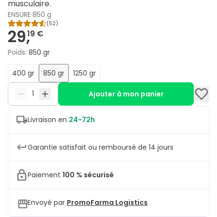
musculaire.
ENSURE
·
850 g
(
52
)
29,
19 €
Poids
:
850 gr
400 gr
850 gr
1250 gr
Ajouter à mon panier
Livraison en
24-72h
Garantie satisfait ou remboursé de 14 jours
Paiement
100 % sécurisé
Envoyé par
PromoFarma Logistics