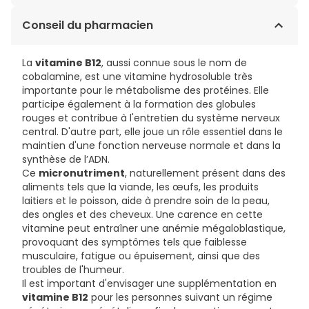
CALCIUM CASEINATE),VEGETABLE OIL (HIGH OLEIC
3,43€ / 100 g
Conseil du pharmacien
SUNFLOWER OIL, SOY OIL, CANOLA OIL), MINERALS
(POTASSIUM CITRATE, SODIUM CITRATE, POTASSIUM
PHOSPHATE DIBASIC, POTASSIUM CHLORIDE, MAGNESIUM
La
vitamine B12
, aussi connue sous le nom de
CHLORIDE, CALCIUM CARBONATE, SODIUM CHLORIDE,
cobalamine, est une vitamine hydrosoluble très
ZINC SULPHATE, FERROUS SULPHATE, MANGANESE
importante pour le métabolisme des protéines. Elle
SULPHATE, CUPRIC SULPHATE, SODIUM MOLYBDATE,
participe également à la formation des globules
POTASSIUM IODIDE, CHROMIUM CHLORIDE, SODIUM
rouges et contribue à l'entretien du système nerveux
SELENATE), SOYPROTEIN ISOLATE, CA-HMB (CALCIUM SS-
central. D'autre part, elle joue un rôle essentiel dans le
HYDROXY-SS-METHYLBUTYRATE MONOHYDRATE), INULIN,
maintien d'une fonction nerveuse normale et dans la
OLIGOFRUCTOSE, FLAVOURING, SOY LECITHIN
synthèse de l’ADN.
(EMULSIFIER), CHOLINE CHLORIDE, VITAMINS (ASCORBIC
Ce
micronutriment
, naturellement présent dans des
ACID, DL-ALPHA TOCOPHERYL ACETATE, NIACINAMIDE,
aliments tels que la viande, les œufs, les produits
CALCIUM PANTOTHENATE, PYRIDOXINE HYDROCHLORIDE,
laitiers et le poisson, aide à prendre soin de la peau,
THIAMINE HYDROCHLORIDE, RIBOFLAVIN, VITAMIN A
des ongles et des cheveux. Une carence en cette
PALMITATE, FOLIC ACID, SS-CAROTENE, BIOTIN,
vitamine peut entraîner une anémie mégaloblastique,
PHYLLOQUINONE, VITAMIN D3, CYANOCOBALAMIN),
provoquant des symptômes tels que faiblesse
ASCORBYL PALMITATE, MIXED TOCOPHEROLS.
musculaire, fatigue ou épuisement, ainsi que des
troubles de l'humeur.
Il est important d'envisager une supplémentation en
vitamine B12
pour les personnes suivant un régime