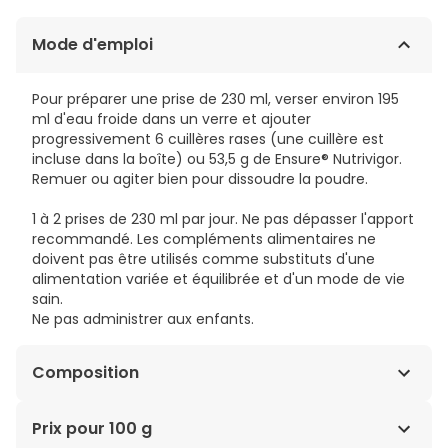
Mode d'emploi
Pour préparer une prise de 230 ml, verser environ 195
ml d'eau froide dans un verre et ajouter
progressivement 6 cuillères rases (une cuillère est
incluse dans la boîte) ou 53,5 g de Ensure® Nutrivigor.
Remuer ou agiter bien pour dissoudre la poudre.
1 à 2 prises de 230 ml par jour. Ne pas dépasser l'apport
recommandé. Les compléments alimentaires ne
doivent pas être utilisés comme substituts d'une
alimentation variée et équilibrée et d'un mode de vie
sain.
Ne pas administrer aux enfants.
Composition
WATER, MALTODEXTRIN, HYDROLYZED CORN STARCH,
Prix pour 100 g
SUCROSE, MILK CASEINATES (SODIUM CASEINATE,