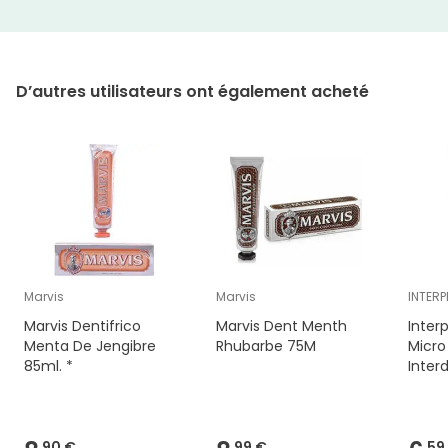
D’autres utilisateurs ont également acheté
Marvis
Marvis
INTER
Marvis Dentifrico
Marvis Dent Menth
Inter
Menta De Jengibre
Rhubarbe 75M
Micro
85ml. *
Inter
90 €
99 €
59