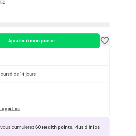
 50
 unité de
Eucerin Gel-Crème Solaire Contrôle de
50 ml
. Elle s’applique automatiquement dans votre
Ajouter à mon panier
oursé de 14 jours
ogistics
, vous cumulerez
60
Health points.
Plus d'infos