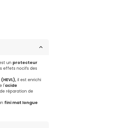
est un
protecteur
es effets nocifs des
 (HEVL),
il est enrichi
 l'
acide
 de réparation de
 un
fini mat longue