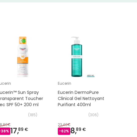
ucerin
Eucerin
CeraVe ®
ucerin™ Sun Spray
Eucerin DermoPure
CeraVe 
Transparent Toucher
Clinical Gel Nettoyant
473ml
ec SPF 50+ 200 ml
Purifiant 400ml
(
185
)
(
306
)
8,80€
23,40€
17,
8,
12,
89 €
89 €
79 €
-
38
%
-
62
%