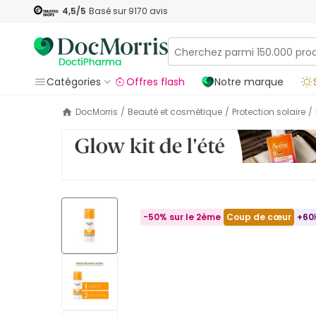
4,5
/5
Basé sur
9170
avis
Catégories
Offres flash
Notre marque
DocMorris
/
Beauté et cosmétique
/
Protection solaire
/
-50% sur le 2ème
Coup de cœur
+
60