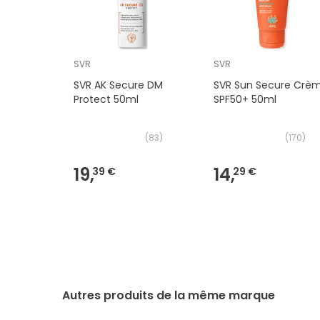
SVR
SVR
SVR AK Secure DM
SVR Sun Secure Crè
Protect 50ml
SPF50+ 50ml
(
83
)
(
170
)
19,
14,
39 €
29 €
Autres produits de la même marque