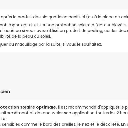
 après le produit de soin quotidien habituel (ou à la place de celu
ment important d'utiliser une protection solaire à facteur élevé s
'acné ou si vous avez utilisé un produit de peeling, car les de
ilité de la peau au soleil.
er du maquillage par la suite, si vous le souhaitez.
OLYMETHYLSILSESQUIOXANE, BUTYL METHOXYDIBENZOYLMETHANE, 
ENE, ALCOHOL DENAT, TAPIOCA STARCH, PHENYLBENZIMIDAZOLE S
NYL ALCOHOL, CETEARYL ALCOHOL, METHYLPROPANEDIOL, SILICA D
cien
 GLYCYRRHETINIC ACID, GLYCYRRHIZA INFLATA ROOT EXTRACT, SO
RYLATE CROSSPOLYMER, CARBOMER, XANTHAN GUM, SODIUM HYDR
 EDTA, ETHYLHEXYLGLYCERIN, PHENOXYETHANOL.
otection solaire optimale
, il est recommandé d'appliquer le 
r uniformément et de renouveler son application toutes les 2 heur
iré.
s sensibles comme le bord des oreilles, le nez et le décolleté. 