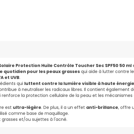
olaire Protection Huile Contrôle Toucher Sec SPF50 50 ml
ge quotidien pour les peaux grasses
qui aide à lutter contre l
VA et UVB
.
édients qui
luttent contre la lumière visible à haute énergie
ntribue à neutraliser les radicaux libres. Il contient également de
ui renforce la protection cellulaire de la peau et les mécanismes
re est
ultra-légère
. De plus, il a un effet
anti-brillance
, offre
tilisé comme base de maquillage.
 grasses et/ou sujettes à l'acné.