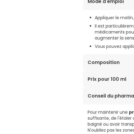
Mode d'emploi
Appliquer le matin,
Il est particulière
médicaments pour l
augmenter la sensib
Vous pouvez appliqu
Composition
AQUA, HOMOSALATE, P
Prix pour 100 ml
SALICYLATE, OCTOCRYL
CYCLOMETHICONE, BEHE
40,58€ / 100 ml
Conseil du pharma
GLYCERIN, CARNITINE,
GLUTAMATE, ALKYL AC
CHLORIDE, TRISODIUM
Pour maintenir une
pr
suffisante, de l'étale
baigné ou avoir transp
N'oubliez pas les zone