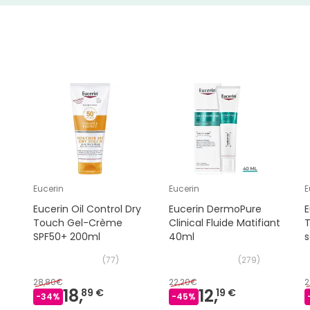
Eucerin
Eucerin
E
Eucerin Oil Control Dry
Eucerin DermoPure
E
n
Touch Gel-Crème
Clinical Fluide Matifiant
SPF50+ 200ml
40ml
s
(
77
)
(
279
)
28,80€
22,20€
2
18,
12,
89 €
19 €
-
34
%
-
45
%