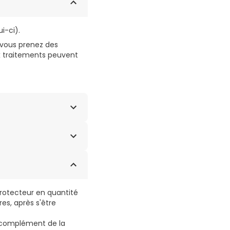
i-ci).
i vous prenez des
ux traitements peuvent
ETHYLHEXYL
ULFONIC ACID,
IMETHYL SILYLATE,
DIUM STEAROYL
OXIDE, SODIUM
protecteur en quantité
es, après s'être
En complément de la