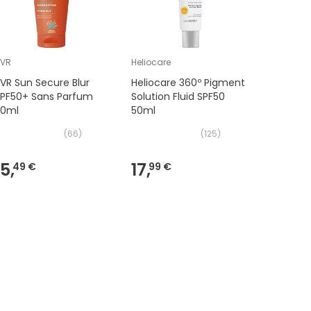
SVR
Heliocare
Isdin
VR Sun Secure Blur
Heliocare 360º Pigment
Foto Ultr
SPF50+ Sans Parfum
Solution Fluid SPF50
Spot Pre
50ml
50ml
Fluid SPF
(
66
)
(
125
)
15,
17,
25,
49 €
99 €
09 