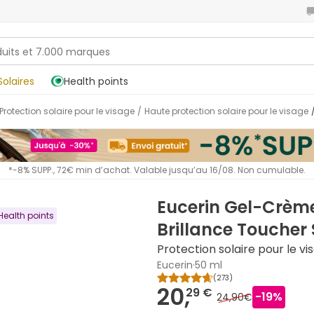
Solaires
Health points
Protection solaire pour le visage
/
Haute protection solaire pour le visage
*-8% SUPP., 72€ min d’achat. Valable jusqu’au 16/08. Non cumulable.
Eucerin Gel-Crème
Health points
Brillance Toucher
Protection solaire pour le v
Eucerin
·
50 ml
(
273
)
20,
29 €
-
19
%
24,90€