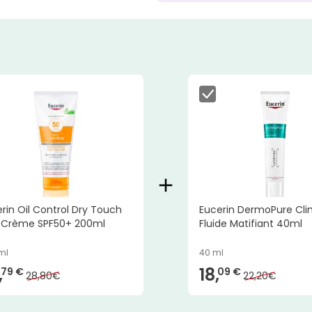
rin Oil Control Dry Touch
Eucerin DermoPure Clin
-Crème SPF50+ 200ml
Fluide Matifiant 40ml
ml
40 ml
,
18,
79 €
09 €
28,80€
22,20€