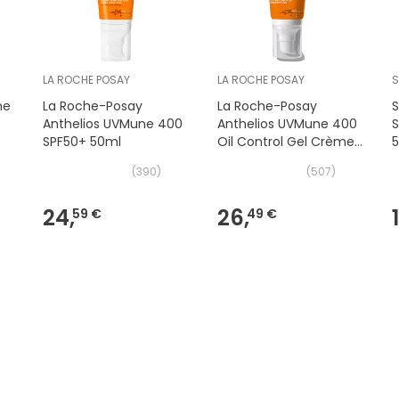
LA ROCHE POSAY
LA ROCHE POSAY
me
La Roche-Posay
La Roche-Posay
S
Anthelios UVMune 400
Anthelios UVMune 400
SPF50+ 50ml
Oil Control Gel Crème
Sans Parfum SPF50+
(
390
)
(
507
)
50ml
24,
26,
59 €
49 €