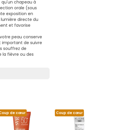
ls qu'un chapeau à
tection orale (sous
te exposition en
a lumière directe du
ent et favorise
e votre peau conserve
nt important de suivre
s souffrez de
 la fièvre ou des
Coup de cœur
Coup de cœur
Coup de