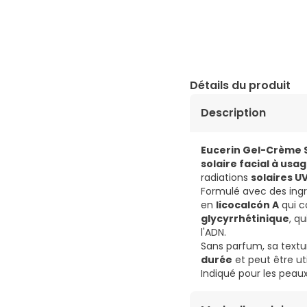
Détails du produit
Description
Eucerin Gel-Crème S
solaire facial à usa
radiations
solaires U
Formulé avec des ingr
en
licocalcón A
qui co
glycyrrhétinique
, q
l'ADN.
Sans parfum, sa textu
durée
et peut être u
Indiqué pour les peaux