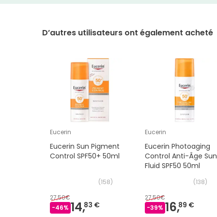
D’autres utilisateurs ont également acheté
Eucerin
Eucerin
Eucerin Sun Pigment
Eucerin Photoaging
Control SPF50+ 50ml
Control Anti-Âge Su
Fluid SPF50 50ml
(
158
)
(
138
)
27,50€
27,50€
14,
16,
83 €
89 €
-
46
%
-
39
%