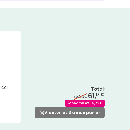
ical
Total
:
61,
17 €
75,90€
Économisez
14,73€
Ajouter les 3 à mon panier