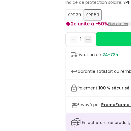
Indice de protection solaire
:
SPF
SPF 30
SPF 50
2e unité à -50%
Plus d'infos
Remise de 50% sur la deuxième
Brillance Toucher Sec SPF50 
panier.
Livraison en
24-72h
Garantie satisfait ou remb
Paiement
100 % sécurisé
Envoyé par
PromoFarma L
En achetant ce produit