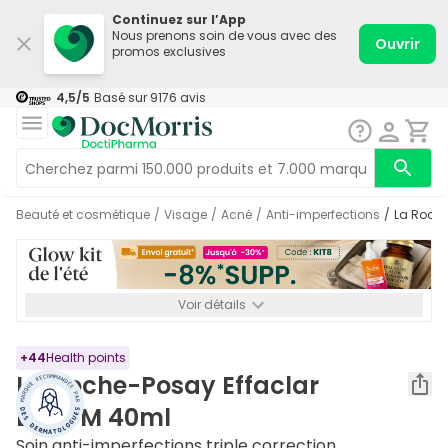
Continuez sur l’App
Nous prenons soin de vous avec des
Ouvrir
promos exclusives
4,5
/5
Basé sur
9176
avis
Beauté et cosmétique
/
Visage
/
Acné
/
Anti-imperfections
/
La Roch
Voir détails
*-8% SUPP., 72€ min d’achat. Valable jusqu’au 16/08. Non
cumulable.
+
44
Health points
La Roche-Posay Effaclar
Duo+M 40ml
Soin anti-imperfections triple correction