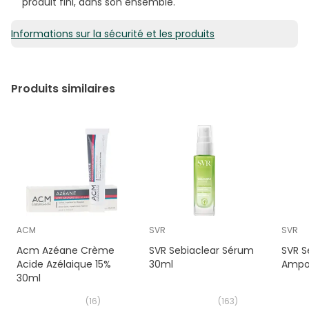
produit fini, dans son ensemble.
Informations sur la sécurité et les produits
Produits similaires
ACM
SVR
SVR
Acm Azéane Crème
SVR Sebiaclear Sérum
SVR S
Acide Azélaique 15%
30ml
Ampou
30ml
(
16
)
(
163
)