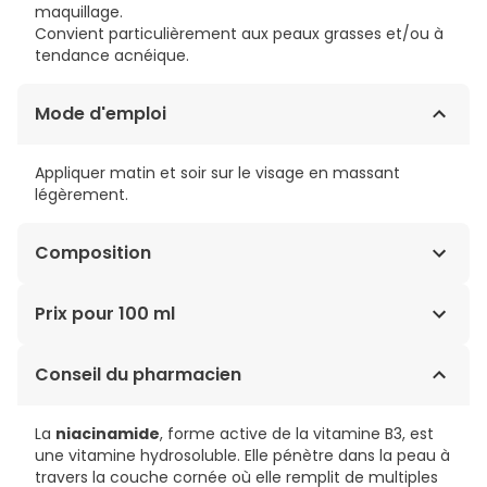
maquillage.
Convient particulièrement aux peaux grasses et/ou à
tendance acnéique.
Mode d'emploi
Appliquer matin et soir sur le visage en massant
légèrement.
Composition
AQUA/WATER/EAU. GLYCERIN. DIMETHICONE. ISOCETYL
Prix pour 100 ml
STEARATE. NIACINAMIDE. ISOPROPYL
LAUROYLSARCOSINATE. SILICA. AMMONIUM
37,45€ / 100 ml
Conseil du pharmacien
POLYACRYLOYLDIMETHYL TAURATE. ORYZA SATIVA
STARCH/RICE STARCH. PUNICA GRANATUM PERICARP
EXTRACT. POTASSIUM CETYL PHOSPHATE. SORBITAN
La
niacinamide
, forme active de la vitamine B3, est
OLEATE. ZINC PCA. GLYCERYL STEARATE SE.
une vitamine hydrosoluble. Elle pénètre dans la peau à
ISOHEXADECANE. SODIUM HYDROXIDE. MYRISTYL
travers la couche cornée où elle remplit de multiples
MYRISTATE. 2-OLEAMIDO-1,3-OCTADECANEDIOL.