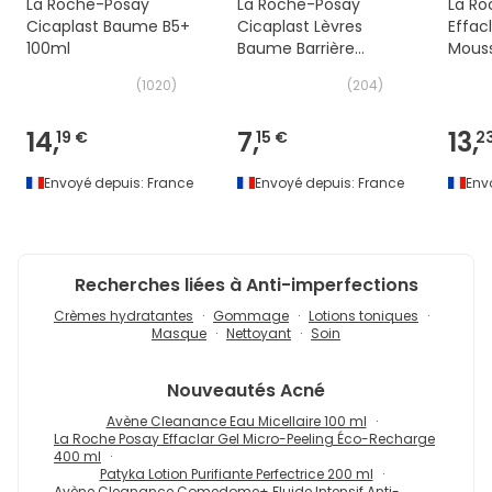
La Roche-Posay
La Roche-Posay
La Ro
Cicaplast Baume B5+
Cicaplast Lèvres
Effac
100ml
Baume Barrière
Mouss
Réparateur 7,5ml
400m
(
1020
)
(
204
)
14,
7,
13,
19 €
15 €
2
Envoyé depuis:
France
Envoyé depuis:
France
Env
Recherches liées à Anti-imperfections
Crèmes hydratantes
Gommage
Lotions toniques
Masque
Nettoyant
Soin
Nouveautés
Acné
Avène Cleanance Eau Micellaire 100 ml
La Roche Posay Effaclar Gel Micro-Peeling Éco-Recharge
400 ml
Patyka Lotion Purifiante Perfectrice 200 ml
Avène Cleanance Comedome+ Fluide Intensif Anti-