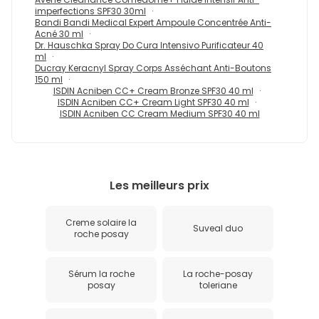
imperfections SPF30 30ml
Bandi Bandi Medical Expert Ampoule Concentrée Anti-
Acné 30 ml
Dr. Hauschka Spray Do Cura Intensivo Purificateur 40
ml
Ducray Keracnyl Spray Corps Asséchant Anti-Boutons
150 ml
ISDIN Acniben CC+ Cream Bronze SPF30 40 ml
ISDIN Acniben CC+ Cream Light SPF30 40 ml
ISDIN Acniben CC Cream Medium SPF30 40 ml
Les meilleurs prix
Creme solaire la
Suveal duo
roche posay
Sérum la roche
La roche-posay
posay
toleriane