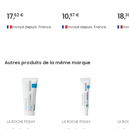
17,
10,
18,
62 €
97 €
3
Envoyé depuis:
France
Envoyé depuis:
France
Env
Autres produits de la même marque
LA ROCHE POSAY
LA ROCHE POSAY
LA RO