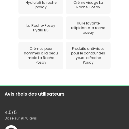
Hyalu b5 la roche
Crème visage La
posay
Roche-Posay
Huile lavante
La Roche-Posay
relipidante la roche
Hyalu B5
posay
Crèmes pour
Produits anti-rides
hommes à la peau
pour le contour des
mixte La Roche
yeux La Roche
Posay
Posay
Avis réels des utilisateurs
4,5
/5
Basé sur
9176
avis