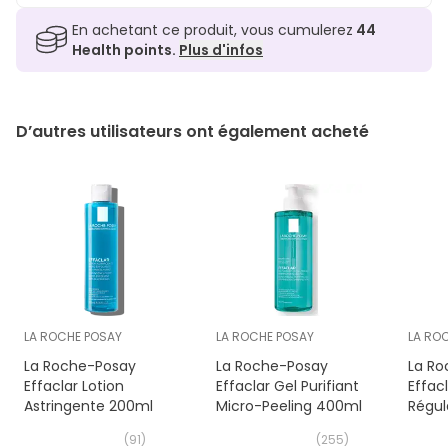
En achetant ce produit, vous cumulerez
44
Health points.
Plus d'infos
D’autres utilisateurs ont également acheté
LA ROCHE POSAY
LA ROCHE POSAY
LA RO
La Roche-Posay
La Roche-Posay
La Ro
Effaclar Lotion
Effaclar Gel Purifiant
Effac
Astringente 200ml
Micro-Peeling 400ml
Régul
(
91
)
(
255
)