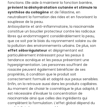
fonctions. Elle aide à maintenir la fonction barrière,
MANNOSE. POLOXAMER 3 38. PROPANEDIOL.
prévient la déshydratation cutanée et stimule la
HYDROXYETHOXYPHENYL BUTANONE. CAPRYLOYL
synthèse du collagène
et de l'élastine, en
SALICYLIC ACID. CAPRYLYLGLYCOL. VITREOSCILLA
neutralisant la formation des rides et en favorisant la
FERMENT. CITRIC ACID.
souplesse de la peau.
TRISODIUM ETHYLENEDIAMINEDISUCCINATE.
Antioxydante et anti-inflammatoire, la niacinamide
MALTODEXTRIN. XANTHANGUM. PENTYLENE GLYCOL.
constitue un bouclier protecteur contre les radicaux
POLYSORBATE 80.
libres qui endommagent considérablement la peau,
ACRYLAMIDE/SODIUM ACRYLOYLDIMETHYLTAURATE
que ce soit par le biais du rayonnement solaire ou de
COPOLYMER. SALICYLIC ACID. PIROCTONE OLAMINE.
la pollution des environnements urbains. De plus, son
PARFUM/FRAGRANCE.
effet
séborégulateur
et dépigmentant est
particulièrement intéressant pour les peaux à
tendance acnéique et les peaux présentant une
hyperpigmentation. Les personnes souffrant de
rosacée peuvent également bénéficier de ses
propriétés, à condition que le produit soit
correctement formulé et adapté aux peaux sensibles.
Enfin, on la retrouve aussi dans les produits capillaires.
Au moment de choisir le cosmétique le plus adapté, il
est nécessaire d'évaluer la concentration de
niacinamide ainsi que celles des ingrédients qui
complètent la formulation. L’effet global dépend du