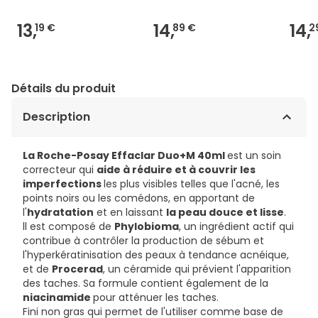
13,
14,
14,
19 €
89 €
2
Détails du produit
Description
La Roche-Posay Effaclar Duo+M 40ml
est un soin
correcteur qui
aide à réduire et à couvrir les
imperfections
les plus visibles telles que l'acné, les
points noirs ou les comédons, en apportant de
l'
hydratation
et en laissant
la peau douce et lisse
.
ll est composé de
Phylobioma
, un ingrédient actif qui
contribue à contrôler la production de sébum et
l'hyperkératinisation des peaux à tendance acnéique,
et de
Procerad
, un céramide qui prévient l'apparition
des taches. Sa formule contient également de la
niacinamide
pour atténuer les taches.
Fini non gras qui permet de l'utiliser comme base de