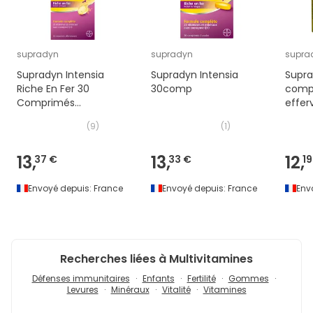
supradyn
supradyn
supra
Supradyn Intensia
Supradyn Intensia
Supra
Riche En Fer 30
30comp
comp
Comprimés
effer
Effervescents
(
9
)
(
1
)
13,
13,
12,
37 €
33 €
19
Envoyé depuis:
France
Envoyé depuis:
France
Env
Recherches liées à Multivitamines
Défenses immunitaires
Enfants
Fertilité
Gommes
Levures
Minéraux
Vitalité
Vitamines