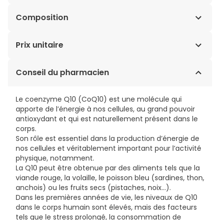
Composition
Sels calciques d'acide orthophosphorique ; cellulose
Prix unitaire
microcristalline (E460) (agent de charge) ; oxyde de
magnésium ; acide L-ascorbique ; coenzyme Q10 ;
0,36€ / Comprimés
Conseil du pharmacien
fumarate ferreux ; hydroxypropylméthylcellulose
(E464) (agent d'enrobage) ; citrate de zinc ; acétate
de DL-alpha-tocophéryle ; nicotinamide ; dioxyde de
Le coenzyme Q10 (CoQ10) est une molécule qui
titane (E171) (colorant) ; carboxyméthylcellulose
apporte de l’énergie à nos cellules, au grand pouvoir
sodique (E468) (anti-agglomérant) ; rétinol ; sels
antioxydant et qui est naturellement présent dans le
magnésiens d'acides gras (E470b) (anti-
corps.
agglomérant) ; D-pantothénate de calcium ; sulfate
Son rôle est essentiel dans la production d’énergie de
de manganèse ; D-biotine ; dioxyde de silicium (E551)
nos cellules et véritablement important pour l’activité
(anti-agglomérant) ; sulfate cuivrique ; cholécalciférol
physique, notamment.
; triacétine (E1518) (agent d'enrobage) ; chlorhydrate
La Q10 peut être obtenue par des aliments tels que la
de pyridoxine ; riboflavine (E101) (colorant) ;
viande rouge, la volaille, le poisson bleu (sardines, thon,
mononitrate de thiamine ; polyvinylpyrrolidone (E1201)
anchois) ou les fruits secs (pistaches, noix...).
(épaississant) ; oxyde de fer jaune (E172) (colorant) ;
Dans les premières années de vie, les niveaux de Q10
phytoménadione ; polysorbate 80 (E433)
dans le corps humain sont élevés, mais des facteurs
(antimousse) ; cyanocobalamine ; acide
tels que le stress prolongé, la consommation de