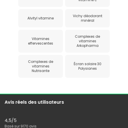
Vichy déodorant
Alvityl vitamine
minéral
Complexes de
Vitamines
vitamines
effervescentes
Arkopharma
Complexes de
Écran solaire 30
vitamines
Polysianes
Nutrisante
Avis réels des utilisateurs
4,5
/5
Basé sur
9170
avis