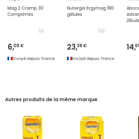
Mag 2 Cramp 30
Nutergia Ergymag 180
Aboca
Comprimés
gélules
Adva
28ud
(
3
)
(
21
)
6,
23,
14,
09 €
38 €
6
Envoyé depuis:
France
Envoyé depuis:
France
Autres produits de la même marque