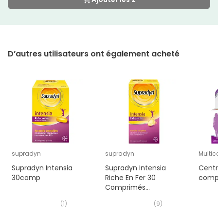
D’autres utilisateurs ont également acheté
supradyn
supradyn
Multic
Supradyn Intensia
Supradyn Intensia
Cent
30comp
Riche En Fer 30
comp
Comprimés
Effervescents
(
1
)
(
9
)