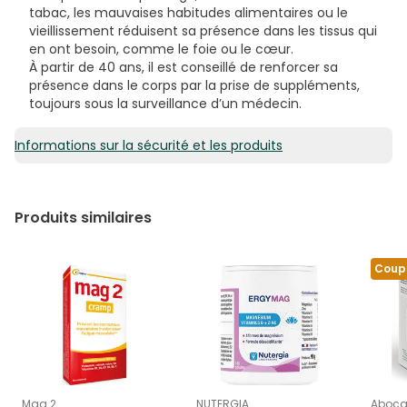
téroylmonoglutamique ; iodure de potassium ;
tabac, les mauvaises habitudes alimentaires ou le
sélénate de sodium ; molybdate de sodium ; cire de
vieillissement réduisent sa présence dans les tissus qui
carnauba (E903) (agent d'enrobage).
en ont besoin, comme le foie ou le cœur.
À partir de 40 ans, il est conseillé de renforcer sa
présence dans le corps par la prise de suppléments,
toujours sous la surveillance d’un médecin.
Informations sur la sécurité et les produits
Produits similaires
Coup
Mag 2
NUTERGIA
Aboc