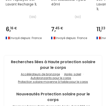
Lavant Recharge 1L
40ml
Lavan
1L
(
139
)
(
60
)
6,
7,
11,
16 €
45 €
23
Envoyé depuis:
France
Envoyé depuis:
France
Env
Recherches liées à Haute protection solaire
pour le corps
Accélérateurs de bronzage
Après-soleil
Autobronzants pour le corps
Protection solaire moyenne à faible pour le corps
Nouveautés
Protection solaire pour le
corps