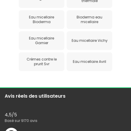
thermale
Eau micellaire
Bioderma eau
Bioderma
micellaire
Eau micellaire
Eau micellaire Vichy
Garnier
Crèmes contre le
Eau micellaire Avril
prurit Svr
Avis réels des utilisateurs
4,5
/5
Basé sur
9170
avis