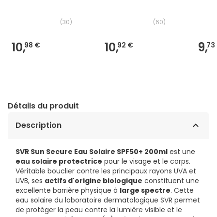
(
30
)
(
60
)
10,
10,
9,
98 €
92 €
73
Détails du produit
Description
SVR Sun Secure Eau Solaire SPF50+ 200ml
est une
eau solaire protectrice
pour le visage et le corps.
Véritable bouclier contre les principaux rayons UVA et
UVB, ses
actifs d'origine biologique
constituent une
excellente barrière physique à
large spectre
. Cette
eau solaire du laboratoire dermatologique SVR permet
de protéger la peau contre la lumière visible et le