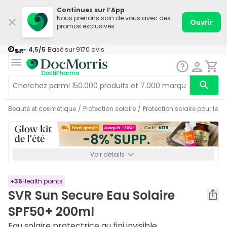
Continuez sur l’App
Nous prenons soin de vous avec des
Ouvrir
promos exclusives
4,5
/5
Basé sur
9170
avis
Beauté et cosmétique
/
Protection solaire
/
Protection solaire pour le c
Voir détails
*-8% SUPP., 72€ min d’achat. Valable jusqu’au 16/08. Non
cumulable.
+
35
Health points
SVR Sun Secure Eau Solaire
SPF50+ 200ml
Eau solaire protectrice au fini invisible