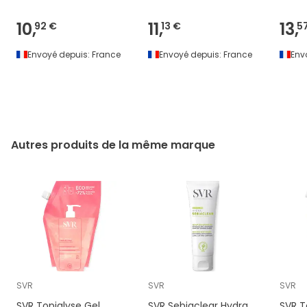
10,
11,
13,
92 €
13 €
5
Envoyé depuis:
France
Envoyé depuis:
France
Env
Autres produits de la même marque
SVR
SVR
SVR
SVR Topialyse Gel
SVR Sebiaclear Hydra
SVR T