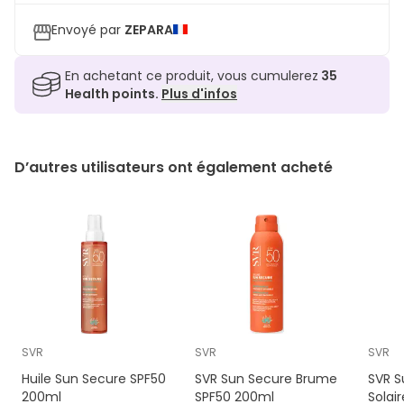
Envoyé par
ZEPARA
En achetant ce produit, vous cumulerez
35
Health points.
Plus d'infos
D’autres utilisateurs ont également acheté
SVR
SVR
SVR
Huile Sun Secure SPF50
SVR Sun Secure Brume
SVR S
200ml
SPF50 200ml
Solai