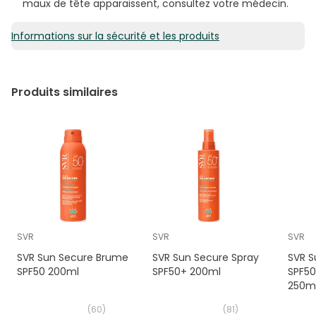
maux de tête apparaissent, consultez votre médecin.
Informations sur la sécurité et les produits
Produits similaires
SVR
SVR
SVR
SVR Sun Secure Brume
SVR Sun Secure Spray
SVR S
SPF50 200ml
SPF50+ 200ml
SPF50
250m
(
60
)
(
81
)