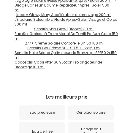
Algologie Solaire Gelée Apaisante Après-Soleil 200 ml
Uriage Bariésun Baume Réparateur Après-Soleil 500
ml
Kream Glowy Mary Accélérateur de bronzage 200 ml
L'Erbolario Soleombra Fluide Après-Soleil Visage et Corps
300 ml
Sensilis Skin Glow [Bronze] 30 ml
ParaSol Graisse à Traire Monoï De Tahiti Parfum Coco 150
ml
Q77+ Crème Solaire Corporelle SPF50 100 ml
Sensilis Gel Crème 50+ SPF50+ 2x250 ml
Sensilis Huile Sèche Optimiseur de Bronzage SPF50 2x150
ml
Cocosolis Capri After Sun Lotion Prolongateur de
Bronzage 100 ml
Les meilleurs prix
Eau précieuse
Oenobiol solaire
Uriage eau
Eau gélifiée