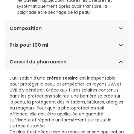
renouveler l’application toutes les 2 heures et
systématiquement après avoir transpiré, la
baignade et le séchage de la peau.
Composition
AQUA/WATER/EAU, DICAPRYLYL CARBONATE, COCO-
Prix pour 100 ml
CAPRYLATE/CAPRATE, DIETHYLAMINO HYDROXYBENZOYL
HEXYL BENZOATE, BIS-ETHYLHEXYLOXYPHENOL
6,00€ / 100 ml
Conseil du pharmacien
METHOXYPHENYL TRIAZINE, DICAPRYLYL ETHER,
DIISOPROPYL ADIPATE, ETHYLHEXYL TRIAZONE,
NIACINAMIDE, SODIUM CHLORIDE, BIXA ORELLANA SEED
L’utilisation d’une
crème solaire
est indispensable
EXTRACT, GLYCINE SOJA (SOYBEAN) OIL, HEXYLENE
pour protéger la peau et empêcher les rayons UVA et
GLYCOL, LEPIDIUM SATIVUM SPROUT EXTRACT,
UVB d’y pénétrer. Grâce aux filtres solaires contenus
HELIANTHUS ANNUUS (SUNFLOWER) SEED OIL,
dans les protections solaires, une barrière se crée sur
TOCOPHEROL, CAPRYLIC/CAPRIC TRIGLYCERIDE, CITRIC
la peau, la protégeant des irritations, brûlures, allergies
ACID, COCO-BETAINE, POTASSIUM SORBATE, SODIUM
ou rougeurs. Pour que la photoprotection soit
BENZOATE, PARFUM (FRAGRANCE).
efficace, elle doit être appliquée en quantité
suffisante et répartie uniformément sur toute la
surface cutanée.
De plus, il est nécessaire de renouveler son application