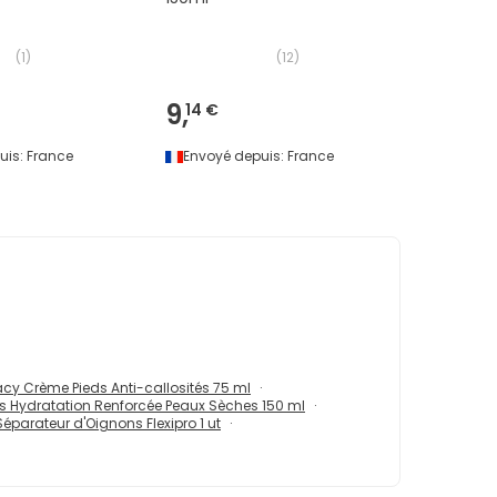
(
1
)
(
12
)
9,
14 €
uis:
France
Envoyé depuis:
France
y Crème Pieds Anti-callosités 75 ml
s Hydratation Renforcée Peaux Sèches 150 ml
parateur d'Oignons Flexipro 1 ut