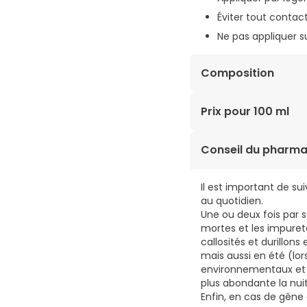
Éviter tout contact
Ne pas appliquer s
Composition
AQUA, CAPRYLIC/CAPRI
Prix pour 100 ml
PROPYLENE GLYCOL, GL
EXTRACT, AESCULUS H
9,58€ / 100 ml
Conseil du pharma
CAPRYLYL GLYCOL, AN
SODIUM BENZOATE, PO
Il est important de su
au quotidien.
Une ou deux fois par s
mortes et les impureté
callosités et durillons
mais aussi en été (lo
environnementaux et 
plus abondante la nuit
Enfin, en cas de gêne