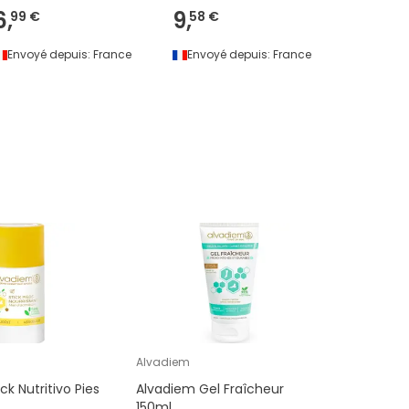
6,
9,
6,
99 €
58 €
23 €
Envoyé depuis:
France
Envoyé depuis:
France
Envoyé 
Alvadiem
ck Nutritivo Pies
Alvadiem Gel Fraîcheur
150ml