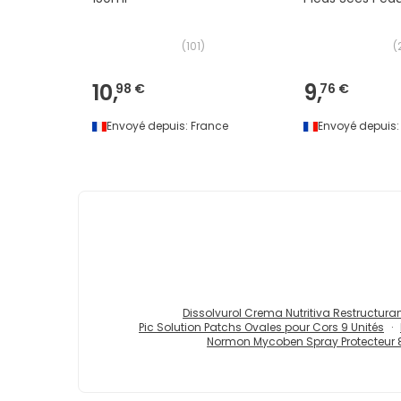
(
101
)
(
10,
9,
98 €
76 €
Envoyé depuis:
France
Envoyé depuis:
Dissolvurol Crema Nutritiva Restructura
Pic Solution Patchs Ovales pour Cors 9 Unités
Normon Mycoben Spray Protecteur 