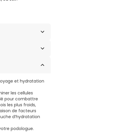
GLYCERYL STEARATE,
SABDARIFFA FLOWER
ONE, TOCOPHEROL,
, SODIUM HYDROXIDE,
M.
toyage et hydratation
ner les cellules
llié pour combattre
is les plus froids,
raison de facteurs
uche d’hydratation
 votre podologue.