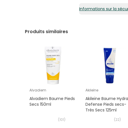
Informations sur la sécur
Produits similaires
Alvadiem
Akileïne
Alvadiem Baume Pieds
Akileïne Baume Hydr
Secs 150ml
Defense Pieds secs-
Très Secs 125ml
(
101
)
(
22
)