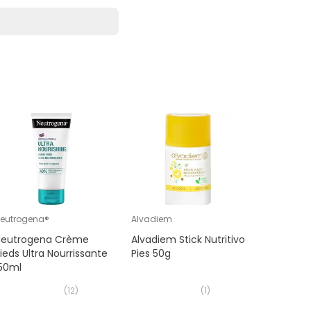
eutrogena®
Alvadiem
SVR
Neutrogena Crème
Alvadiem Stick Nutritivo
SVR Xéri
ieds Ultra Nourrissante
Pies 50g
Pieds 50
150ml
(
12
)
(
1
)