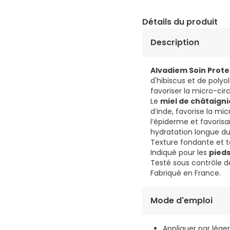
Détails du produit
Description
Alvadiem Soin Prote
d'hibiscus et de polyo
favoriser la micro-cir
Le
miel de châtaigni
d’inde, favorise la micr
l’épiderme et favorisa
hydratation longue du
Texture fondante et t
Indiqué pour les
pieds
Testé sous contrôle d
Fabriqué en France.
Mode d'emploi
Appliquer par léger