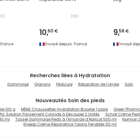
23
)
(
38
)
10,
9,
60 €
58 €
France
Envoyé depuis:
France
Envoyé dep
Recherches liées à Hydratation
Gommage
Oignons
Pédicure
Réparation de l’ongle
Soin
Nouveautés
Soin des pieds
nte 100 g
MÊME Chaussettes Hydratation Booster 1 paire
Green Pharmac
Pic Solution Pansement Coricide à Découper 2 Unités
Scholl Crème Pied
80 ml
Tassel Gommage Pieds à l'Amande d'Abricot 500 ml
Normon Sé
Kneipp Crème Réparatrice Talons Fendillés 50 ml