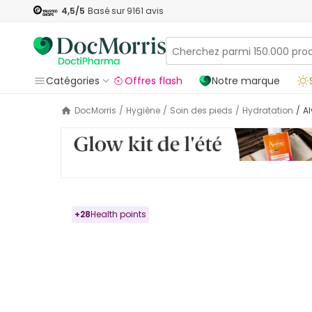
4,5
/5
Basé sur
9161
avis
Catégories
Offres flash
Notre marque
DocMorris
/
Hygiène
/
Soin des pieds
/
Hydratation
/
+
28
Health points