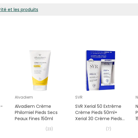
ité et les produits
Alvadiem
SVR
N
a-
Alvadiem Crème
SVR Xerial 50 Extrême
Philomiel Pieds Secs
Crème Pieds 50ml+
P
Peaux Fines 150ml
Xerial 30 Crème Pieds
50ml
(
23
)
(
7
)