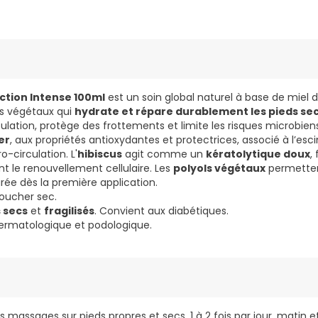
ction Intense 100ml
est un soin global naturel à base de miel d
ls végétaux qui
hydrate et répare durablement les pieds se
culation, protège des frottements et limite les risques microbien
er
, aux propriétés antioxydantes et protectrices, associé à l’es
o-circulation. L'
hibiscus
agit comme un
kératolytique doux
,
nt le renouvellement cellulaire. Les
polyols végétaux
permetten
rée dès la première application.
oucher sec.
 secs
et
fragilisés
. Convient aux diabétiques.
ermatologique et podologique.
s massages sur pieds propres et secs, 1 à 2 fois par jour, matin et