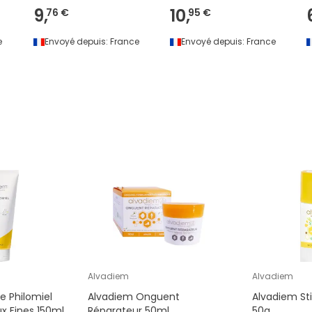
9,
10,
76 €
95 €
e
Envoyé depuis:
France
Envoyé depuis:
France
Alvadiem
Alvadiem
 Philomiel
Alvadiem Onguent
Alvadiem Sti
x Fines 150ml
Réparateur 50ml
50g