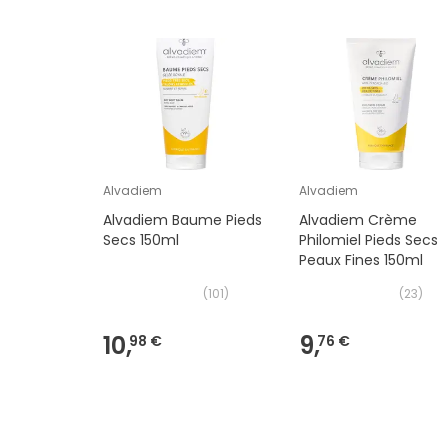
Alvadiem
Alvadiem
Alvadiem Baume Pieds
Alvadiem Crème
Secs 150ml
Philomiel Pieds Secs
Peaux Fines 150ml
(
101
)
(
23
)
10,
9,
98 €
76 €