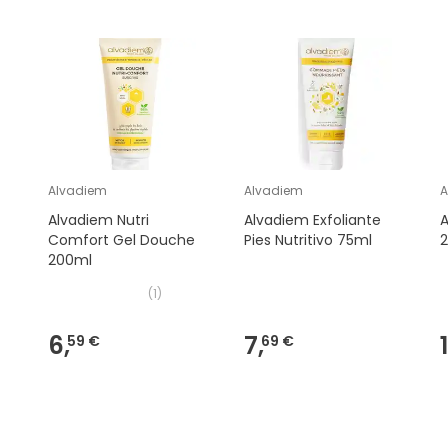
Alvadiem
Alvadiem
A
Alvadiem Nutri
Alvadiem Exfoliante
A
Comfort Gel Douche
Pies Nutritivo 75ml
200ml
(
1
)
6,
7,
59 €
69 €