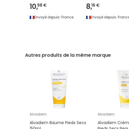
10,
8,
98 €
16 €
Envoyé depuis:
France
Envoyé depuis:
Franc
Autres produits de la même marque
Alvadiem
Alvadiem
Alvadiem Baume Pieds Secs
Alvadiem Crème
150ml
Pieds Secs Peau