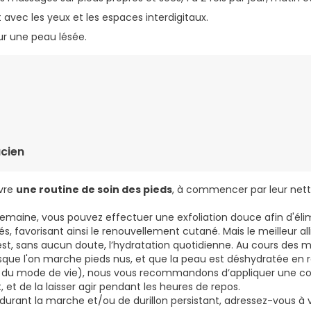
 avec les yeux et les espaces interdigitaux.
ur une peau lésée.
C TRIGLYCERIDE, LANOLINE, CETEARYL ALCOHOL, CETYL ALCOHOL, 
YCERIN, XYLITYLGLUCOSIDE, PEG-75 STEARATE, HONEY, HIBISCUS 
IPPOCASTANUM SEED EXTRACT, GLYCINE SOJA OIL, GLUCONOLACT
cien
HYDROXYLITOL, XYLITOL, XANTHAN GUM, STEARETH-20, CETETH-20
TASSIUM SORBATE, CAPRYLHYDROXAMIC ACID, CITRIC ACID, PARFU
ivre
une routine de soin des pieds
, à commencer par leur net
emaine, vous pouvez effectuer une exfoliation douce afin d'élimi
s, favorisant ainsi le renouvellement cutané. Mais le meilleur a
 est, sans aucun doute, l’hydratation quotidienne. Au cours des mo
rsque l'on marche pieds nus, et que la peau est déshydratée en 
du mode de vie), nous vous recommandons d’appliquer une co
, et de la laisser agir pendant les heures de repos.
 durant la marche et/ou de durillon persistant, adressez-vous à