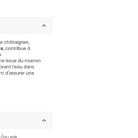
e châtaignier,
cs
, contribue à
s.
cine issue du marron
 fixant l’eau dans
t d'assurer une
/ou soir.