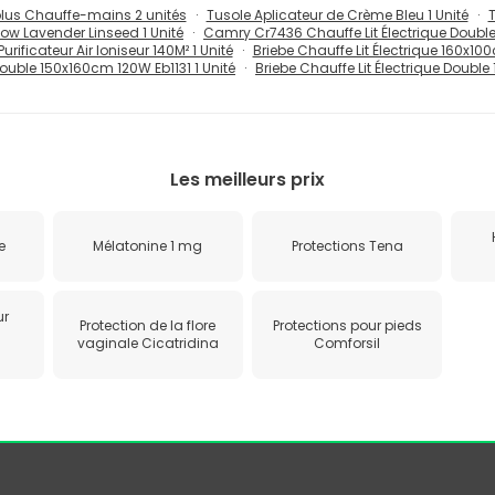
lus Chauffe-mains 2 unités
Tusole Aplicateur de Crème Bleu 1 Unité
T
ow Lavender Linseed 1 Unité
Camry Cr7436 Chauffe Lit Électrique Doubl
urificateur Air Ioniseur 140M² 1 Unité
Briebe Chauffe Lit Électrique 160x10
Double 150x160cm 120W Eb1131 1 Unité
Briebe Chauffe Lit Électrique Double
Les meilleurs prix
e
Mélatonine 1 mg
Protections Tena
ur
Protection de la flore
Protections pour pieds
vaginale Cicatridina
Comforsil