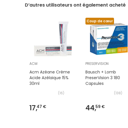
D’autres utilisateurs ont également acheté
Coup de cœur
ACM
PRESERVISION
Acm Azéane Crème
Bausch + Lomb
Acide Azélaique 15%
PreserVision 3 180
30ml
Capsules
(
16
)
(
138
)
17,
44,
47 €
59 €