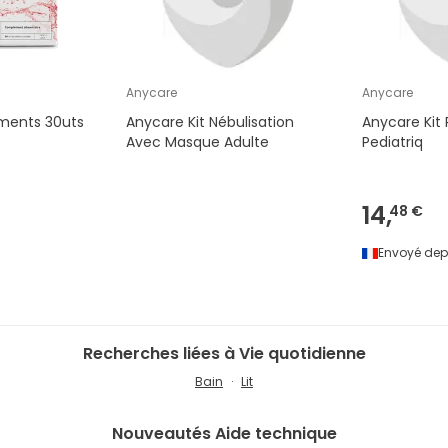
Anycare
Anycare
ments 30uts
Anycare Kit Nébulisation
Anycare Kit
Avec Masque Adulte
Pediatriq
14,
48 €
Envoyé dep
Recherches liées à Vie quotidienne
Bain
Lit
Nouveautés
Aide technique