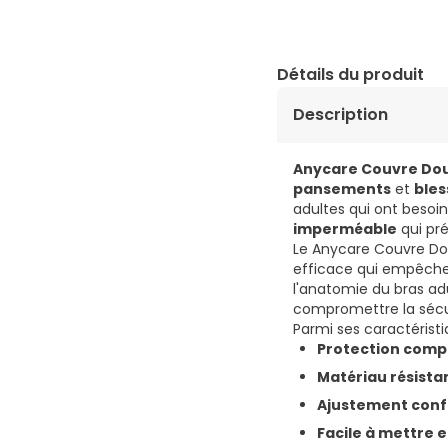
Détails du produit
Description
Anycare Couvre Dou
pansements
et
bles
adultes qui ont besoi
imperméable
qui pré
Le Anycare Couvre Do
efficace qui empêche l
l'anatomie du bras a
compromettre la sécu
Parmi ses caractéristi
Protection compl
Matériau résistan
Ajustement confo
Facile à mettre e