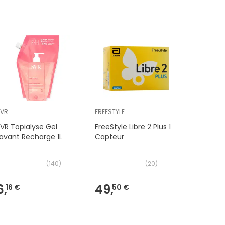
SVR
FREESTYLE
THERAMEX
VR Topialyse Gel
FreeStyle Libre 2 Plus 1
Monasens
avant Recharge 1L
Capteur
Intime 3
(
140
)
(
20
)
6,
49,
8,
16 €
50 €
59 €