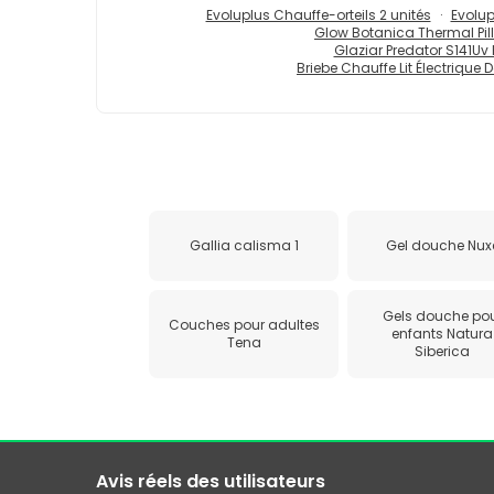
Evoluplus Chauffe-orteils 2 unités
Evolup
Glow Botanica Thermal Pill
Glaziar Predator S141Uv P
Briebe Chauffe Lit Électrique 
Gallia calisma 1
Gel douche Nux
Gels douche po
Couches pour adultes
enfants Natura
Tena
Siberica
Avis réels des utilisateurs