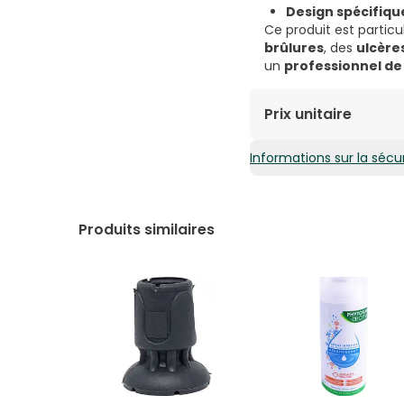
Design spécifique
Ce produit est particu
brûlures
, des
ulcère
un
professionnel de 
Prix unitaire
Informations sur la sécur
12,50€ / Unités
Produits similaires