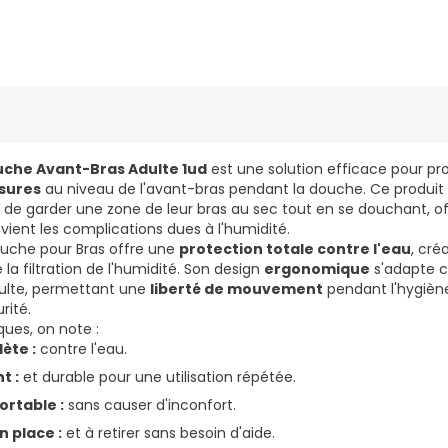
che Avant-Bras Adulte 1ud
est une solution efficace pour pr
sures
au niveau de l'avant-bras pendant la douche. Ce produit 
n de garder une zone de leur bras au sec tout en se douchant, o
vient les complications dues à l'humidité.
uche pour Bras offre une
protection totale contre l'eau
, cré
a filtration de l'humidité. Son design
ergonomique
s'adapte 
dulte, permettant une
liberté de mouvement
pendant l'hygièn
rité.
ques, on note :
ète :
contre l'eau.
t :
et durable pour une utilisation répétée.
rtable :
sans causer d'inconfort.
n place :
et à retirer sans besoin d'aide.