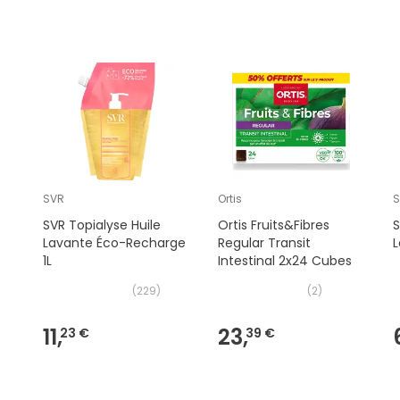
SVR
Ortis
SVR Topialyse Huile
Ortis Fruits&Fibres
S
Lavante Éco-Recharge
Regular Transit
L
1L
Intestinal 2x24 Cubes
(
229
)
(
2
)
11,
23,
23 €
39 €