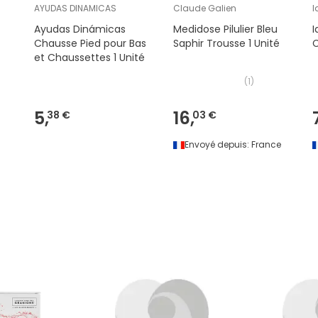
AYUDAS DINAMICAS
Claude Galien
I
Ayudas Dinámicas
Medidose Pilulier Bleu
I
Chausse Pied pour Bas
Saphir Trousse 1 Unité
et Chaussettes 1 Unité
(
1
)
5,
16,
38 €
03 €
Envoyé depuis:
France