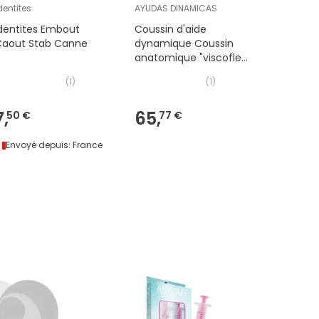
dentites
AYUDAS DINAMICAS
Orgakidd
dentites Embout
Coussin d'aide
Orgakid
Caout Stab Canne
dynamique Coussin
Parf Frai
anatomique "viscoflex"
42x42cm.
(
1
)
(
1
)
7,
65,
1,
50 €
77 €
61 €
Envoyé depuis:
France
Envoyé 