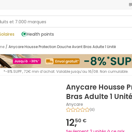
Solaires
Health points
nne
/
Anycare Housse Protection Douche Avant Bras Adulte 1 Unité
*-8% SUPP., 72€ min d’achat. Valable jusqu’au 16/08. Non cumulable.
Anycare Housse P
Bras Adulte 1 Unit
Anycare
(
0
)
12,
50 €
Seulement 2 unités à ce prix