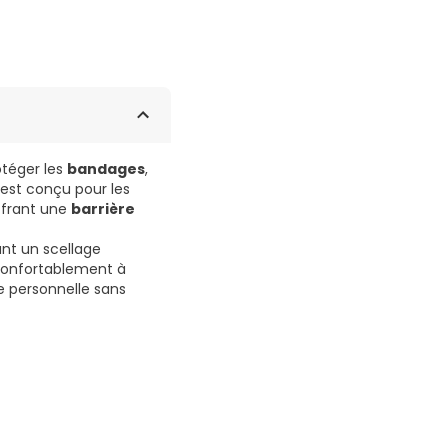
otéger les
bandages
,
est conçu pour les
ffrant une
barrière
ant un scellage
confortablement à
e personnelle sans