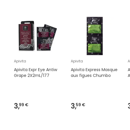
Apivita
Apivita
A
Apivita Expr Eye Antiw
Apivita Express Masque
A
Grape 2X2mL/177
aux figues Chumbo
A
3,
3,
99 €
59 €