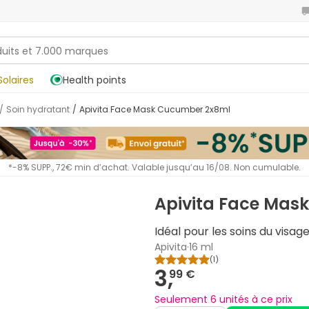
Solaires
Health points
/
Soin hydratant
/
Apivita Face Mask Cucumber 2x8ml
*-8% SUPP., 72€ min d’achat. Valable jusqu’au 16/08. Non cumulable.
Apivita Face Mas
Idéal pour les soins du visage
Apivita
·
16 ml
(
1
)
3,
99 €
Seulement 6 unités à ce prix