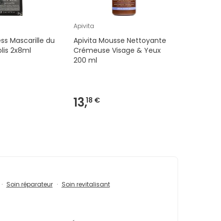
Apivita
ess Mascarille du
Apivita Mousse Nettoyante
lis 2x8ml
Crémeuse Visage & Yeux
200 ml
13,
18 €
Soin réparateur
Soin revitalisant