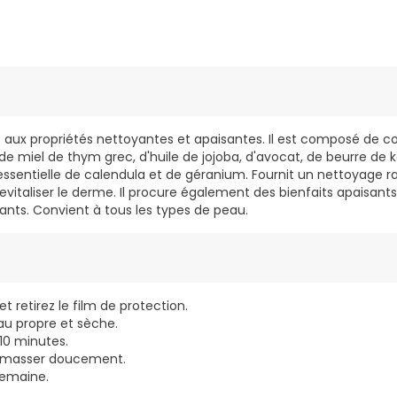
 aux propriétés nettoyantes et apaisantes. Il est composé de c
de miel de thym grec, d'huile de jojoba, d'avocat, de beurre de ka
essentielle de calendula et de géranium. Fournit un nettoyage ra
revitaliser le derme. Il procure également des bienfaits apaisant
ants. Convient à tous les types de peau.
 retirez le film de protection.
au propre et sèche.
10 minutes.
t masser doucement.
 semaine.