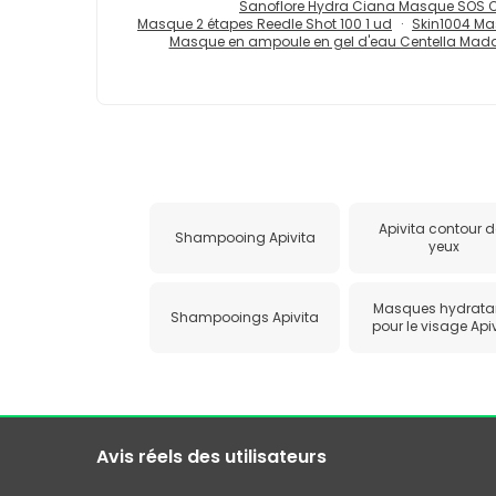
Sanoflore Hydra Ciana Masque SOS C
Masque 2 étapes Reedle Shot 100 1 ud
Skin1004 Ma
Masque en ampoule en gel d'eau Centella Mada
Apivita contour 
Shampooing Apivita
yeux
Masques hydrata
Shampooings Apivita
pour le visage Api
Avis réels des utilisateurs