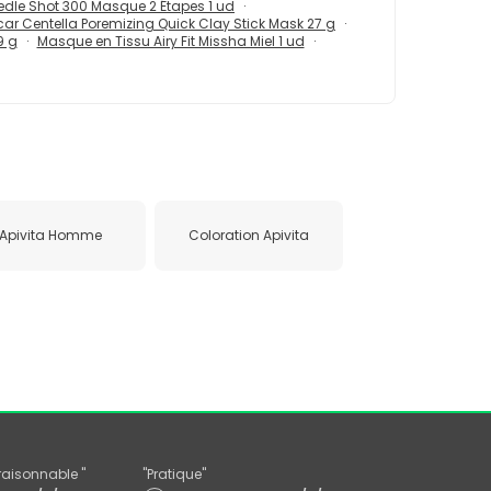
edle Shot 300 Masque 2 Étapes 1 ud
r Centella Poremizing Quick Clay Stick Mask 27 g
9 g
Masque en Tissu Airy Fit Missha Miel 1 ud
Apivita Homme
Coloration Apivita
x raisonnable
"
"
Pratique
"