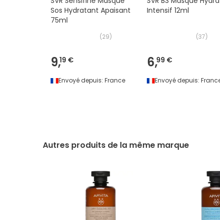
SVR Sensifine Masque
SVR B3 Masque Hydra
Sos Hydratant Apaisant
Intensif 12ml
75ml
(
29
)
(
37
)
9,
6,
19 €
99 €
Envoyé depuis:
France
Envoyé depuis:
Franc
Autres produits de la même marque