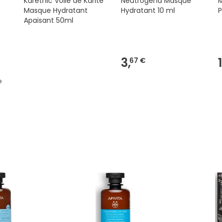
Karethic Voile de Karité
Neutrogena Masque
Masque Hydratant
Hydratant 10 ml
Apaisant 50ml
3,
67 €
e