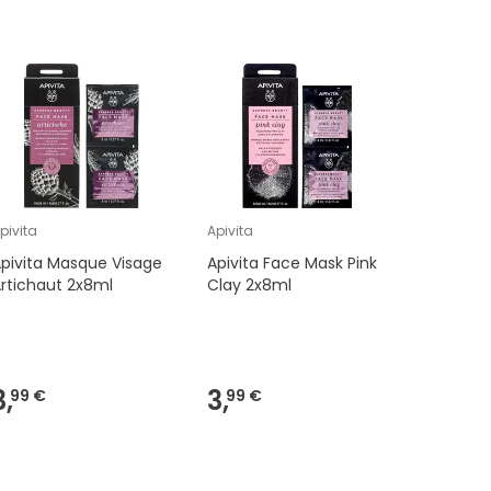
pivita
Apivita
Apivita
pivita Masque Visage
Apivita Face Mask Pink
Apivita 
rtichaut 2x8ml
Clay 2x8ml
Lavande 
Anti-Poll
3,
3,
3,
99 €
99 €
99 €