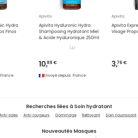
Apivita
Apivita
nic Hydra
Apivita Hyaluronic Hydra
Apivita Expr
s Finos
Shampooing Hydratant Miel
Visage Propo
& Acide Hyaluronique 250ml
(
4
)
10,
3,
89 €
76 €
France
Envoyé depuis:
France
Recherches liées à Soin hydratant
Anti-rides
Anti-rougeurs
Gommage
Nettoyant
Soin nourrissant
Nouveautés
Masques