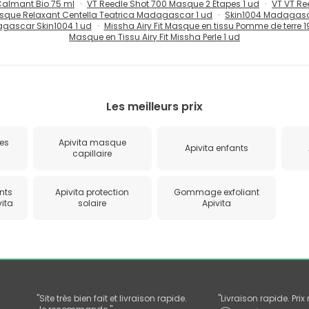
almant Bio 75 ml
VT Reedle Shot 700 Masque 2 Étapes 1 ud
VT VT Re
sque Relaxant Centella Teatrica Madagascar 1 ud
Skin1004 Madagasca
gascar Skin1004 1 ud
Missha Airy Fit Masque en tissu Pomme de terre 1
Masque en Tissu Airy Fit Missha Perle 1 ud
Les meilleurs prix
des
Apivita masque
Apivita enfants
capillaire
nts
Apivita protection
Gommage exfoliant
vita
solaire
Apivita
"
Site très bien fait et livraison rapide.
"
Livraison rapide. Pri