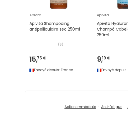
Apivita
Apivita
Apivita Shampooing
Apivita Hyaluro
antipelliculaire sec 250ml
Champô Cabelo
250ml
(
9
)
15,
9,
75 €
19 €
Envoyé depuis:
France
Envoyé depuis:
Action immédiate
Anti-fatigue