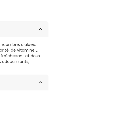
oncombre, d'aloès,
rité, de vitamine E,
fraîchissant et doux.
s, adoucissants,