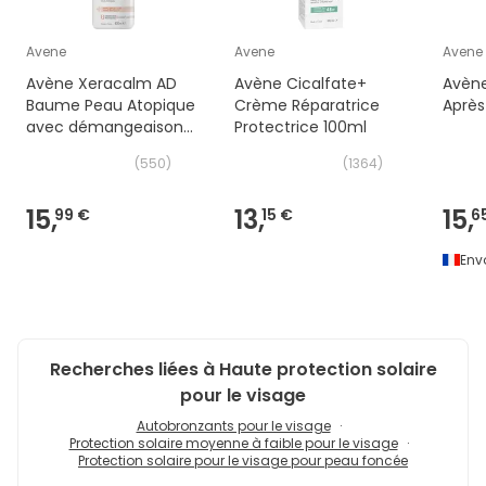
Avene
Avene
Avene
Avène Xeracalm AD
Avène Cicalfate+
Avèn
Baume Peau Atopique
Crème Réparatrice
Aprè
avec démangeaisons
Protectrice 100ml
400 ml
(
550
)
(
1364
)
15,
13,
15,
99 €
15 €
6
Env
Recherches liées à Haute protection solaire
pour le visage
Autobronzants pour le visage
Protection solaire moyenne à faible pour le visage
Protection solaire pour le visage pour peau foncée