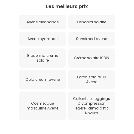
Les meilleurs prix
Avene cleanance
Oenobiol solaire
Avene hydrance
Sunsimed avene
Bioderma crème
Crème solaire ISDIN
solaire
Écran solaire 30
Cold cream avene
Avene
Collants et leggings
Cosmétique
à compression
masculine Avene
légère Farmalastic
Novum