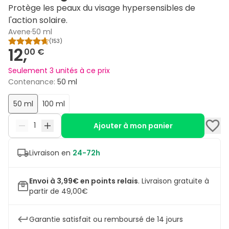
Protège les peaux du visage hypersensibles de
l'action solaire.
Avene
·
50 ml
(
153
)
12,
00 €
Seulement 3 unités à ce prix
Contenance
:
50 ml
50 ml
100 ml
Ajouter à mon panier
Livraison en
24-72h
Envoi à 3,99€ en points relais
.
Livraison gratuite à
partir de 49,00€
Garantie satisfait ou remboursé de 14 jours