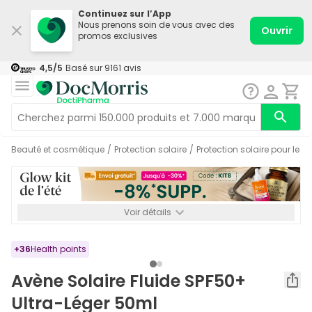
Continuez sur l’App
Nous prenons soin de vous avec des
Ouvrir
promos exclusives
4,5
/5
Basé sur
9161
avis
Beauté et cosmétique
/
Protection solaire
/
Protection solaire pour le v
Voir détails
*-8% SUPP., 72€ min d’achat. Valable jusqu’au 16/08. Non
cumulable.
+
36
Health points
Avène Solaire Fluide SPF50+
Ultra-Léger 50ml