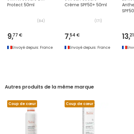
Protect 50ml
Crème SPF50+ 50ml
Anthe
SPF50
(
84
)
(
171
)
9,
7,
13,
77 €
54 €
21
Envoyé depuis:
France
Envoyé depuis:
France
Env
Autres produits de la même marque
Coup de cœur
Coup de cœur