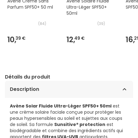
Avène Crème Sans
Avène Solaire Fluide
Avène
Parfum SPF50+ 50 ml
Ultra-Léger SPF50+
SPF5
50ml
(
84
)
(
39
)
10,
12,
16,
39 €
49 €
2
Détails du produit
Description
Avène Solar Fluide Ultra-Léger SPF50+ 50ml
est
une crème solaire faciale conçue pour protéger les
peaux hypersensibles au soleil et sujettes aux coups
de soleil. Sa formule
Sunsitive® protection
est
biodégradable et combine des ingrédients actifs qui
apportent des
filtres UVA-UVB
antioxydants.