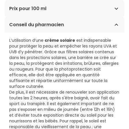
AVENE THERMAL SPRING WATER (AVENE AQUA). C12-15
Prix pour 100 ml
ALKYL BENZOATE. METHYLENE BIS-BENZOTRIAZOLYL
TETRAMETHYLBUTYLPHENOL [NANO]. WATER (AQUA).
24,00€ / 100 ml
Conseil du pharmacien
DIISOPROPYL ADIPATE. ISODECYL NEOPENTANOATE.
SILICA. DICAPRYLYL CARBONATE. BIS-
ETHYLHEXYLOXYPHENOL METHOXYPHENYL TRIAZINE.
L’utilisation d’une
crème solaire
est indispensable
DIETHYLHEXYL BUTAMIDO TRIAZONE. ALUMINUM STARCH
pour protéger la peau et empêcher les rayons UVA et
OCTENYLSUCCINATE. BUTYL
UVB d’y pénétrer. Grâce aux filtres solaires contenus
METHOXYDIBENZOYLMETHANE. POTASSIUM CETYL
dans les protections solaires, une barrière se crée sur
PHOSPHATE. DECYL GLUCOSIDE. 1,2-HEXANEDIOL. C10-18
la peau, la protégeant des irritations, brûlures, allergies
TRIGLYCERIDES. VP/EICOSENE COPOLYMER.
ou rougeurs. Pour que la photoprotection soit
ACRYLATES/C10-30 ALKYL ACRYLATE CROSSPOLYMER.
efficace, elle doit être appliquée en quantité
BENZOIC ACID. BUTYLENE GLYCOL. CAPRYLIC/CAPRIC
suffisante et répartie uniformément sur toute la
TRIGLYCERIDE. DISODIUM EDTA. FRAGRANCE (PARFUM).
surface cutanée.
GLYCERYL BEHENATE. GLYCERYL DIBEHENATE. GLYCERYL
De plus, il est nécessaire de renouveler son application
STEARATE. OXOTHIAZOLIDINE. PEG-100 STEARATE.
toutes les 2 heures, après s'être baigné, avoir fait du
PROPYLENE GLYCOL. SODIUM BENZOATE. TOCOPHEROL.
sport ou transpiré. Il est également important de ne
TOCOPHERYL GLUCOSIDE. TRIBEHENIN. XANTHAN GUM.
pas s’exposer en milieu de journée (entre 12h et 16h)
et d’éviter toute exposition directe au soleil pour les
nourrissons et les bébés. Pour rappel, le soleil est
responsable du vieillissement de la peau ; une