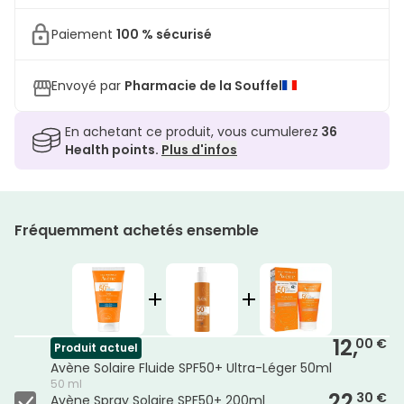
Paiement
100 % sécurisé
Envoyé par
Pharmacie de la Souffel
En achetant ce produit, vous cumulerez
36
Health points.
Plus d'infos
Fréquemment achetés ensemble
12,
00 €
Produit actuel
Avène Solaire Fluide SPF50+ Ultra-Léger 50ml
50 ml
22,
30 €
Avène Spray Solaire SPF50+ 200ml