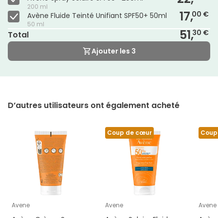
200 ml
17,
00 €
Avène Fluide Teinté Unifiant SPF50+ 50ml
50 ml
51,
30 €
Total
Ajouter les 3
D’autres utilisateurs ont également acheté
Coup de cœur
Coup
Avene
Avene
Avene