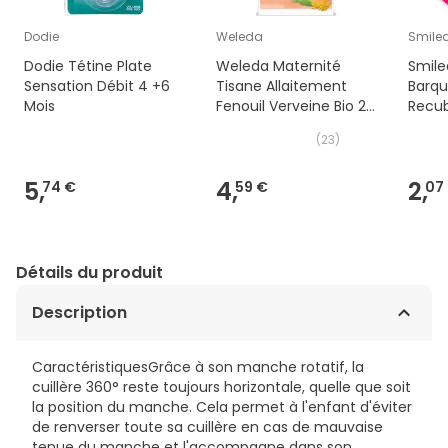
Dodie
Weleda
Smile
Dodie Tétine Plate
Weleda Maternité
Smile
Sensation Débit 4 +6
Tisane Allaitement
Barqu
Mois
Fenouil Verveine Bio 20
Recub
Sachets
Choc
(
23
)
5,
4,
2,
74 €
59 €
07
Détails du produit
Description
CaractéristiquesGrâce à son manche rotatif, la
cuillère 360° reste toujours horizontale, quelle que soit
la position du manche. Cela permet à l'enfant d'éviter
de renverser toute sa cuillère en cas de mauvaise
tenue du manche et l'accompagne dans son