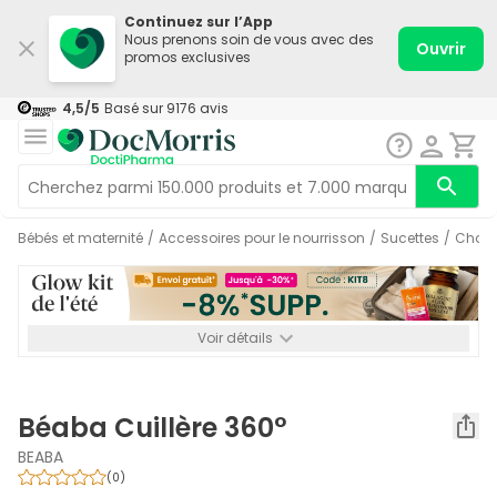
Continuez sur l’App
Nous prenons soin de vous avec des
Ouvrir
promos exclusives
4,5
/5
Basé sur
9176
avis
Bébés et maternité
/
Accessoires pour le nourrisson
/
Sucettes
/
Chaî
Voir détails
*-8% SUPP., 72€ min d’achat. Valable jusqu’au 16/08. Non
cumulable.
Béaba Cuillère 360°
BEABA
(
0
)