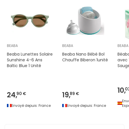
BEABA
BEABA
BEABA
Beaba Lunettes Solaire
Beaba Nano Bébé Bol
Béaba
Sunshine 4-6 Ans
Chauffe Biberon 1unité
avec 
Baltic Blue 1 Unité
Sauge
10,
0
24,
19,
90 €
89 €
Env
Envoyé depuis:
France
Envoyé depuis:
France
Esp