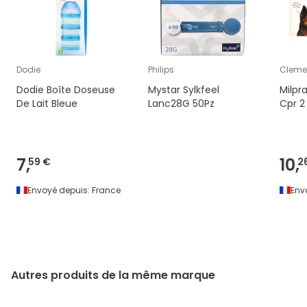
Dodie
Philips
Cleme
Dodie Boîte Doseuse
Mystar Sylkfeel
Milpr
De Lait Bleue
Lanc28G 50Pz
Cpr 2
7,
10,
59 €
2
Envoyé depuis:
France
Env
Autres produits de la même marque