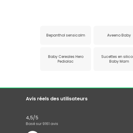
Bepanthol sensicalm
Aveeno Baby
Baby Cereales Hero
Sucettes en silic
Pedialac
Baby Mam
Avis réels des utilisateurs
4,5
/5
Basé sur
9161
avis