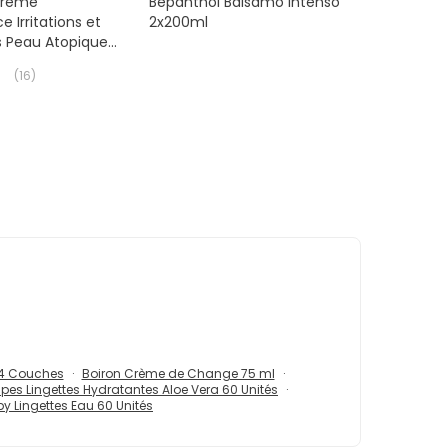
Crème
Bepanthol Bálsamo Intenso
e Irritations et
2x200ml
 Peau Atopique
(
16
)
 14 Couches
Boiron Crème de Change 75 ml
pes Lingettes Hydratantes Aloe Vera 60 Unités
 Lingettes Eau 60 Unités