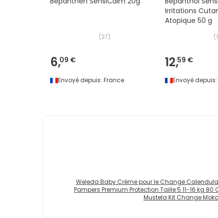
Bepanthen SensiCalm 20g
Bepanthol Sen
Irritations Cut
Atopique 50 g
(
27
)
(
6,
12,
09 €
59 €
Envoyé depuis:
France
Envoyé depuis:
Weleda Baby Crème pour le Change Calendula 
Pampers Premium Protection Taille 5 11-16 kg 80
Mustela Kit Change Mok