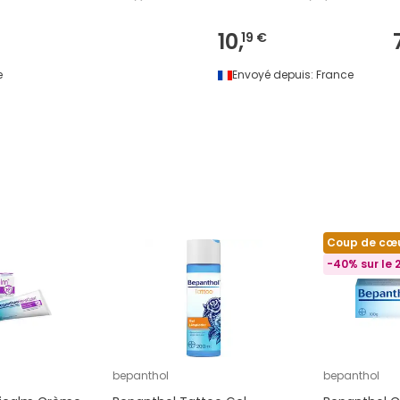
10,
19 €
e
Envoyé depuis:
France
Coup de cœ
-40% sur le
bepanthol
bepanthol