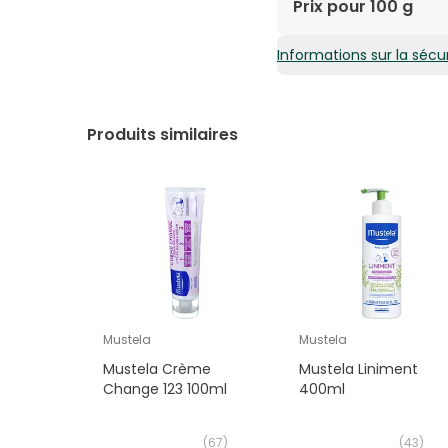
AQUA, LANOLINE, PARA
Prix pour 100 g
CETYL ALCOHOL, STEAR
Informations sur la sécur
8,26€ / 100 g
Produits similaires
Mustela
Mustela
Mustela Crème
Mustela Liniment
Change 123 100ml
400ml
(
67
)
(
43
)