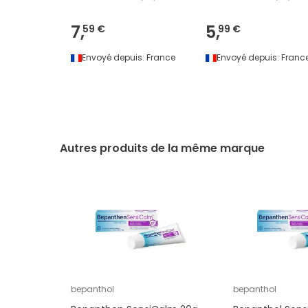
7,
5,
59 €
99 €
Envoyé depuis:
France
Envoyé depuis:
Franc
Autres produits de la même marque
bepanthol
bepanthol