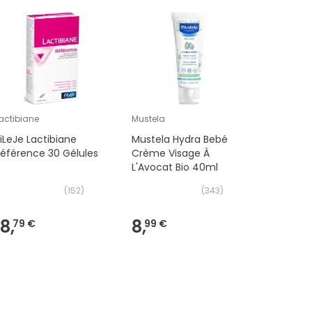
actibiane
Mustela
NUTERGIA
iLeJe Lactibiane
Mustela Hydra Bebé
Nutergia
éférence 30 Gélules
Crème Visage À
Regen' 
L'Avocat Bio 40ml
(
152
)
(
343
)
18,
8,
16,
79 €
99 €
90 €