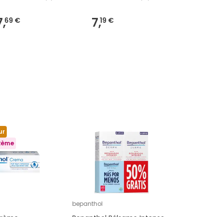
7,
7,
6,
69 €
19 €
37 €
ur
 2ème
bepanthol