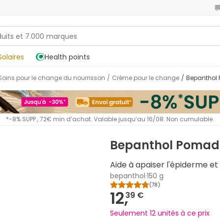
Solaires
Health points
Soins pour le change du nourrisson
/
Crème pour le change
/
Bepanthol
*-8% SUPP., 72€ min d’achat. Valable jusqu’au 16/08. Non cumulable.
Bepanthol Pomada
Aide à apaiser l'épiderme et 
bepanthol
·
150 g
(
78
)
12,
39 €
Seulement 12 unités à ce prix