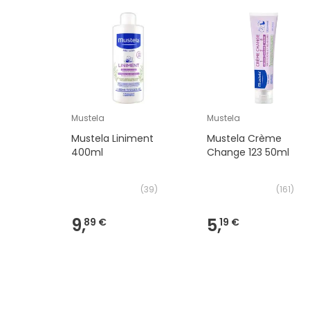
Mustela
Mustela
Mustela Liniment
Mustela Crème
400ml
Change 123 50ml
(
39
)
(
161
)
9,
5,
89 €
19 €