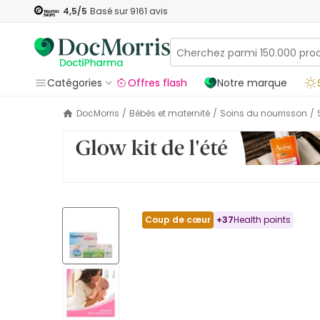
4,5
/5
Basé sur
9161
avis
Catégories
Offres flash
Notre marque
DocMorris
/
Bébés et maternité
/
Soins du nourrisson
/
Coup de cœur
+
37
Health points