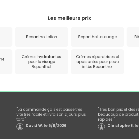
Les meilleurs prix
Bepanthol lotion
Bepanthol tatouage
Bi
Crèmes hydratantes
Crèmes réparatrices et
one
pour le visage
apaisantes pour peau
Bepanthol
irritée Bepanthol
"
La commande ça s'est passé très
"
Très bon prix et des 
vite très facile et livraison 2 jours plus
beaucoup de produits
tard
"
rapides.
"
David W.
le
6/8/2026
Christophe E.
le