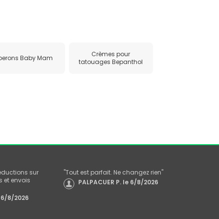
Crèmes pour
berons Baby Mam
tatouages Bepanthol
réductions sur
"
Tout est parfait. Ne changez rien
"
 et envois
PALPACUER P.
le
6/8/2026
6/8/2026