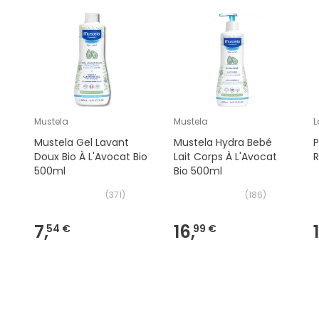
Mustela
Mustela
L
Mustela Gel Lavant
Mustela Hydra Bebé
P
Doux Bio À L'Avocat Bio
Lait Corps À L'Avocat
R
500ml
Bio 500ml
(
371
)
(
186
)
7,
16,
54 €
99 €