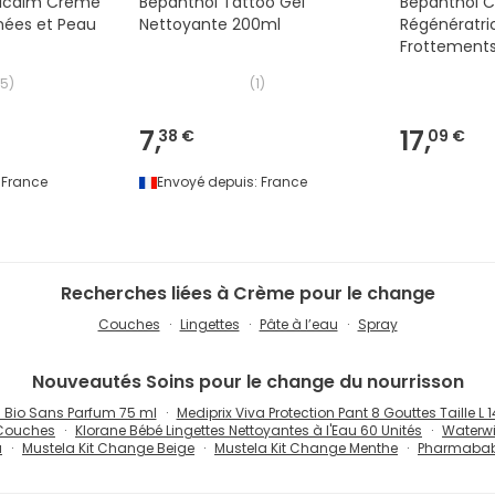
sicalm Crème
Bepanthol Tattoo Gel
Bepanthol 
anées et Peau
Nettoyante 200ml
Régénératric
Frottements
100 g
15
)
(
1
)
7,
17,
38 €
09 €
France
Envoyé depuis:
France
Recherches liées à Crème pour le change
Couches
Lingettes
Pâte à l’eau
Spray
Nouveautés
Soins pour le change du nourrisson
Bio Sans Parfum 75 ml
Mediprix Viva Protection Pant 8 Gouttes Taille L
 Couches
Klorane Bébé Lingettes Nettoyantes à l'Eau 60 Unités
Waterwi
a
Mustela Kit Change Beige
Mustela Kit Change Menthe
Pharmababy