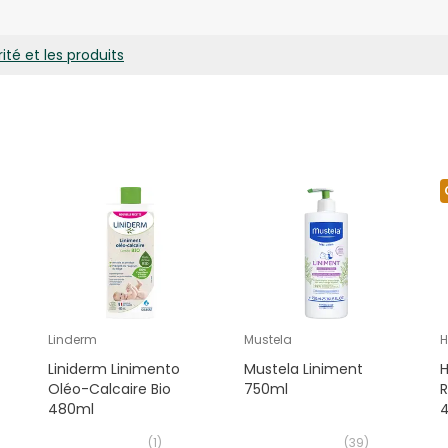
FFINUM LIQUIDUM, PETROLATUM, PANTHENOL, PRUNUS AMYGDALUS DUL
YL ALCOHOL, OZOKERITE, GLYCERYL OLEATE, LANOLIN ALCOHOL.
ité et les produits
Linderm
Mustela
H
Liniderm Linimento
Mustela Liniment
Oléo-Calcaire Bio
750ml
R
480ml
(
1
)
(
39
)