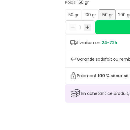
Poids
:
150 gr
50 gr
100 gr
150 gr
200 g
Livraison en
24-72h
Garantie satisfait ou remb
Paiement
100 % sécurisé
En achetant ce produit