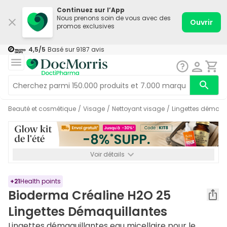
Continuez sur l’App
Nous prenons soin de vous avec des
Ouvrir
promos exclusives
4,5
/5
Basé sur
9187
avis
Beauté et cosmétique
/
Visage
/
Nettoyant visage
/
Lingettes démaqu
Voir détails
*-8% SUPP., 72€ min d’achat. Valable jusqu’au 16/08. Non
cumulable.
+
21
Health points
Bioderma Créaline H2O 25
Lingettes Démaquillantes
Lingettes démaquillantes eau micellaire pour le