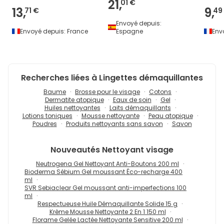
21,
01 €
13,
9,
71 €
49
Envoyé depuis:
Envoyé depuis:
France
Espagne
Env
Recherches liées à Lingettes démaquillantes
Baume
Brosse pour le visage
Cotons
Dermatite atopique
Eaux de soin
Gel
Huiles nettoyantes
Laits démaquillants
Lotions toniques
Mousse nettoyante
Peau atopique
Poudres
Produits nettoyants sans savon
Savon
Nouveautés
Nettoyant visage
Neutrogena Gel Nettoyant Anti-Boutons 200 ml
Bioderma Sébium Gel moussant Éco-recharge 400
ml
SVR Sebiaclear Gel moussant anti-imperfections 100
ml
Respectueuse Huile Démaquillante Solide 15 g
Krème Mousse Nettoyante 2 En 1 150 ml
Florame Gelée Lactée Nettoyante Sensitive 200 ml