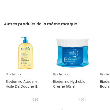
Autres produits de la même marque
Bioderma
Bioderma
Biode
Bioderma Atoderm
Bioderma Hydrabio
Biode
Huile De Douche 1L
Crème 50ml
Baum
(
1936
)
(
407
)