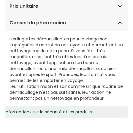
AQUA/WATER/EAU, POLYSORBATE 20, PENTYLENE
Prix unitaire
GLYCOL, MANNITOL, XYLITOL, RHAMNOSE,
FRUCTOOLIGOSACCHARIDES, ALLANTOIN, CETRIMONIUM
0,22€ / Unités
Conseil du pharmacien
BROMIDE, DISODIUM EDTA, FRAGRANCE (PARFUM). [BI
516]
Les lingettes démaquillantes pour le visage sont
imprégnées d’une lotion nettoyante et permettent un
nettoyage rapide de la peau. Si vous êtes très
maquillée, elles sont très utiles lors d'un premier
nettoyage, avant l'application d'un baume
démaquillant ou d'une huile démaquillante, ou bien
avant et après le sport. Pratiques, leur format vous
permet de les emporter en voyage.
Leur utilisation matin et soir comme unique routine de
démaquillage n'est pas suffisante, leur action ne
permettant pas un nettoyage en profondeur.
Informations sur la sécurité et les produits