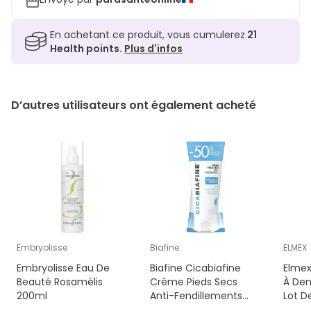
En achetant ce produit, vous cumulerez
21
Health points.
Plus d'infos
D’autres utilisateurs ont également acheté
Embryolisse
Biafine
ELMEX
Embryolisse Eau De
Biafine Cicabiafine
Elmex
Beauté Rosamélis
Crème Pieds Secs
À Den
200ml
Anti-Fendillements
Lot D
2x100ml