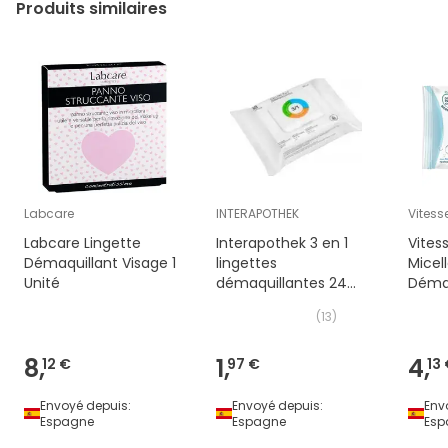
Produits similaires
Labcare
INTERAPOTHEK
Vitess
Labcare Lingette
Interapothek 3 en 1
Vites
Démaquillant Visage 1
lingettes
Micell
Unité
démaquillantes 24
Démaq
Unités
(
13
)
8,
1,
4,
12 €
97 €
13
Envoyé depuis:
Envoyé depuis:
Env
Espagne
Espagne
Esp