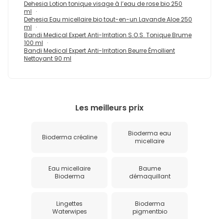
Dehesia Lotion tonique visage à l’eau de rose bio 250
ml
Dehesia Eau micellaire bio tout-en-un Lavande Aloe 250
ml
Bandi Medical Expert Anti-Irritation S.O.S. Tonique Brume
100 ml
Bandi Medical Expert Anti-Irritation Beurre Émollient
Nettoyant 90 ml
Les meilleurs prix
Bioderma eau
Bioderma créaline
micellaire
Eau micellaire
Baume
Bioderma
démaquillant
Lingettes
Bioderma
Waterwipes
pigmentbio