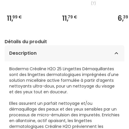
(
7
)
11,
11,
6,
99 €
79 €
39
Détails du produit
Description
Bioderma Créaline H2O 25 Lingettes Démaquillantes
sont des lingettes dermatologiques imprégnées d'une
solution micellaire active formulée à partir d’agents
nettoyants ultra-doux, pour un nettoyage du visage
et des yeux tout en douceur.
Elles assurent un parfait nettoyage et/ou
démaquillage des peaux et des yeux sensibles par un
processus de micro-émulsion des impuretés. Enrichies
en allantoïne, actif apaisant, les lingettes
dermatologiques Créaline H2O préviennent les