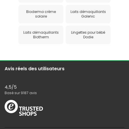
Bioderma crème
Laits démaquillants
solaire
Galenic
Laits démaquillants
Lingettes pour bébé
Biotherm
Dodie
Avis réels des utilisateurs
4,5
/5
Basé sur
9187
avis