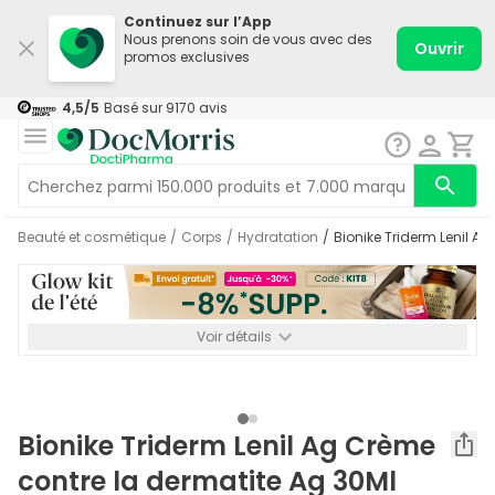
Continuez sur l’App
Nous prenons soin de vous avec des
Ouvrir
promos exclusives
4,5
/5
Basé sur
9170
avis
Beauté et cosmétique
/
Corps
/
Hydratation
/
Bionike Triderm Lenil 
Voir détails
*-8% SUPP., 72€ min d’achat. Valable jusqu’au 16/08. Non
cumulable.
Bionike Triderm Lenil Ag Crème
contre la dermatite Ag 30Ml