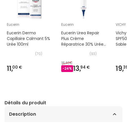
Eucerin
Eucerin
VICHY
Eucerin Dermo
Eucerin Urea Repair
Vichy 
Capillaire Calmant 5%
Plus Crème
SPF50
Urée 100ml
Réparatrice 30% Urée
Sable
75ml
(
70
)
(
93
)
18,40€
11,
13,
19,
00 €
94 €
3
-
24
%
Détails du produit
Description