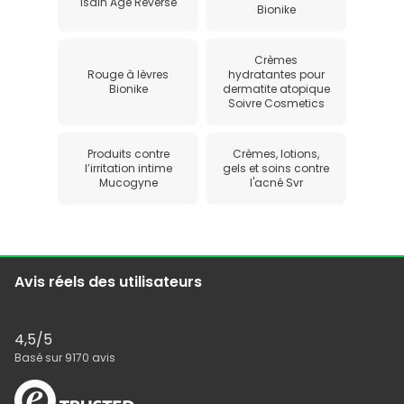
Isdin Age Reverse
Bionike
Crèmes
Rouge à lèvres
hydratantes pour
Bionike
dermatite atopique
Soivre Cosmetics
Produits contre
Crèmes, lotions,
l’irritation intime
gels et soins contre
Mucogyne
l'acné Svr
Avis réels des utilisateurs
4,5
/5
Basé sur
9170
avis