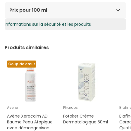
Prix pour 100 ml
Informations sur la sécurité et les produits
67,60€ / 100 ml
Produits similaires
Coup de cœur
Avene
Pharcos
Biafin
Avène Xeracalm AD
Fotoker Crème
Biafin
Baume Peau Atopique
Dermatologique 50ml
Corpo
avec démangeaisons
Quoti