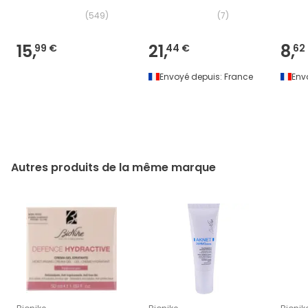
400 ml
(
549
)
(
7
)
15,
21,
8,
99 €
44 €
62
Envoyé depuis:
France
Env
Autres produits de la même marque