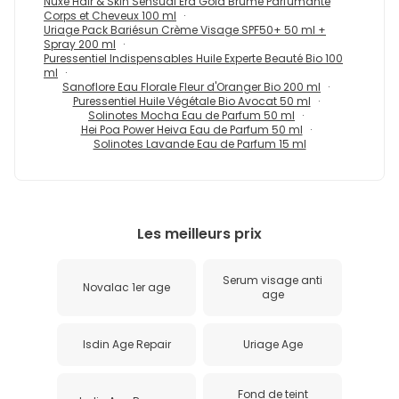
Nuxe Hair & Skin Sensual Era Gold Brume Parfumante
Corps et Cheveux 100 ml
Uriage Pack Bariésun Crème Visage SPF50+ 50 ml +
Spray 200 ml
Puressentiel Indispensables Huile Experte Beauté Bio 100
ml
Sanoflore Eau Florale Fleur d'Oranger Bio 200 ml
Puressentiel Huile Végétale Bio Avocat 50 ml
Solinotes Mocha Eau de Parfum 50 ml
Hei Poa Power Heiva Eau de Parfum 50 ml
Solinotes Lavande Eau de Parfum 15 ml
Les meilleurs prix
Serum visage anti
Novalac 1er age
age
Isdin Age Repair
Uriage Age
Fond de teint