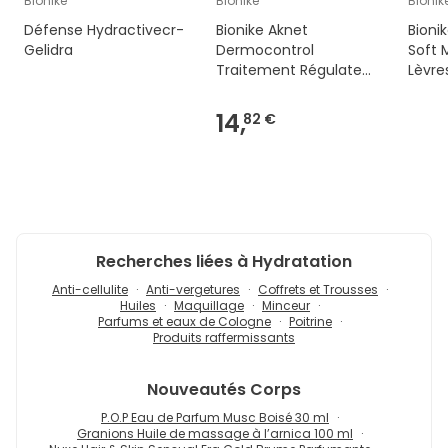
Bionike
Bionike
Bionik
Défense Hydractivecr-
Bionike Aknet
Bioni
Gelidra
Dermocontrol
Soft 
Traitement Régulateur
Lèvre
40ml
Unité
14,
82 €
Recherches liées à Hydratation
Anti-cellulite
Anti-vergetures
Coffrets et Trousses
Huiles
Maquillage
Minceur
Parfums et eaux de Cologne
Poitrine
Produits raffermissants
Nouveautés
Corps
P.O.P Eau de Parfum Musc Boisé 30 ml
Granions Huile de massage à l’arnica 100 ml