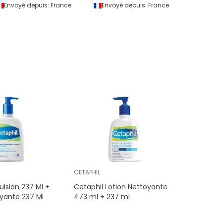
Envoyé depuis:
France
Envoyé depuis:
France
CETAPHIL
lsion 237 Ml +
Cetaphil Lotion Nettoyante
oyante 237 Ml
473 ml + 237 ml