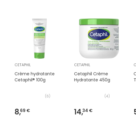
CETAPHIL
CETAPHIL
C
Crème hydratante
Cetaphil Crème
C
Cetaphil® 100g
Hydratante 450g
T
(
6
)
(
4
)
8,
14,
69 €
34 €