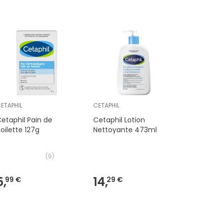
Coup de
ETAPHIL
CETAPHIL
CeraVe ®
etaphil Pain de
Cetaphil Lotion
CeraVe 
oilette 127g
Nettoyante 473ml
Hydratan
Sèches 
(
9
)
5,
14,
14,
99 €
29 €
39 €