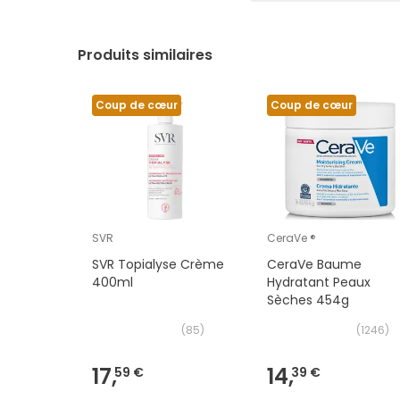
Produits similaires
Coup de cœur
Coup de cœur
SVR
CeraVe ®
SVR Topialyse Crème
CeraVe Baume
400ml
Hydratant Peaux
Sèches 454g
(
85
)
(
1246
)
17,
14,
59 €
39 €