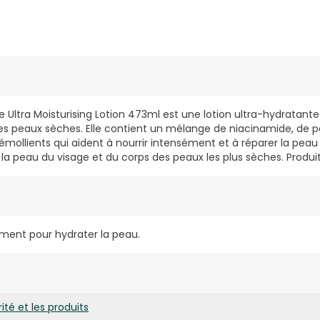
e Ultra Moisturising Lotion 473ml est une lotion ultra-hydratan
es peaux sèches. Elle contient un mélange de niacinamide, de 
 émollients qui aident à nourrir intensément et à réparer la pea
la peau du visage et du corps des peaux les plus sèches. Produi
ment pour hydrater la peau.
ité et les produits