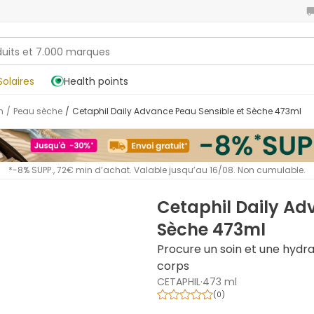
Solaires
Health points
n
/
Peau sèche
/
Cetaphil Daily Advance Peau Sensible et Sèche 473ml
*-8% SUPP., 72€ min d’achat. Valable jusqu’au 16/08. Non cumulable.
Cetaphil Daily Ad
Sèche 473ml
Procure un soin et une hydra
corps
CETAPHIL
·
473 ml
(
0
)