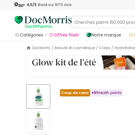
4,5
/5
Basé sur
9170
avis
Catégories
Offres flash
Notre marque
DocMorris
/
Beauté et cosmétique
/
Corps
/
Hydratatio
Coup de cœur
+
51
Health points