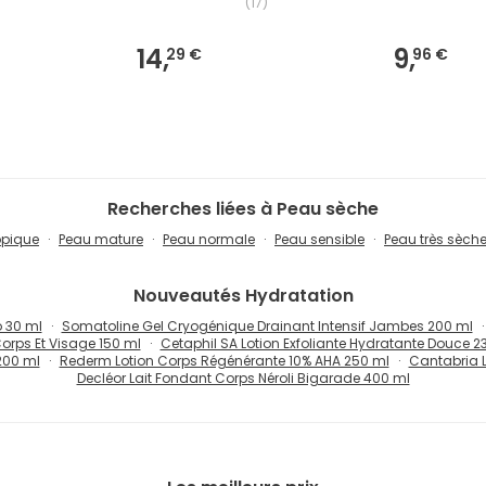
(
17
)
14,
9,
29 €
96 €
Recherches liées à Peau sèche
opique
Peau mature
Peau normale
Peau sensible
Peau très sèche
Nouveautés
Hydratation
o 30 ml
Somatoline Gel Cryogénique Drainant Intensif Jambes 200 ml
Corps Et Visage 150 ml
Cetaphil SA Lotion Exfoliante Hydratante Douce 2
200 ml
Rederm Lotion Corps Régénérante 10% AHA 250 ml
Cantabria L
Decléor Lait Fondant Corps Néroli Bigarade 400 ml