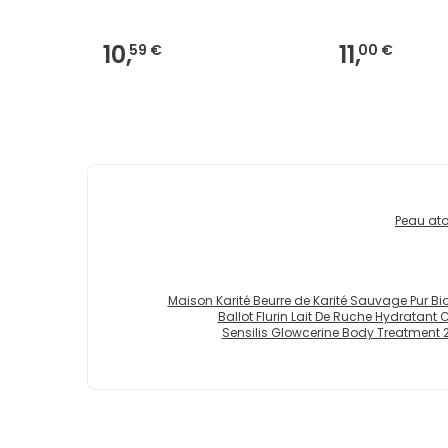
10,
11,
59 €
00 €
Peau at
Maison Karité Beurre de Karité Sauvage Pur Bi
Ballot Flurin Lait De Ruche Hydratant 
Sensilis Glowcerine Body Treatment 