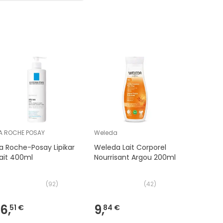
Coup de
A ROCHE POSAY
Weleda
Eucerin
a Roche-Posay Lipikar
Weleda Lait Corporel
Eucerin 
ait 400ml
Nourrisant Argou 200ml
Baume R
45ml
(
92
)
(
42
)
11,60€
16,
9,
10,
51 €
84 €
-
6
%