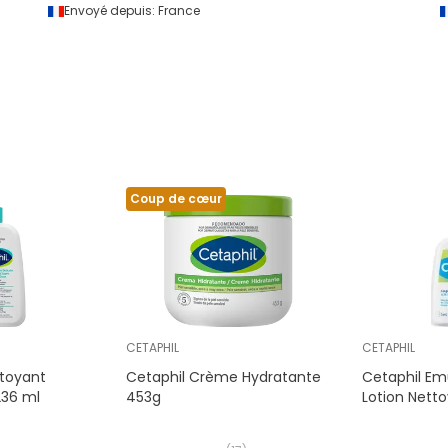
Envoyé depuis:
France
Coup de cœur
CETAPHIL
CETAPHIL
ttoyant
Cetaphil Crème Hydratante
Cetaphil Emu
236 ml
453g
Lotion Nett