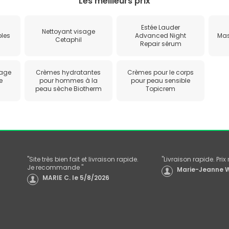
Les meilleurs prix
Estée Lauder
Nettoyant visage
bles
Advanced Night
Mas
Cetaphil
Repair sérum
sage
Crèmes hydratantes
Crèmes pour le corps
e
pour hommes à la
pour peau sensible
peau sèche Biotherm
Topicrem
"
Site très bien fait et livraison rapide.
"
Livraison rapide. Pri
Je recommande
"
Marie-Jeanne W
MARIE C.
le
5/8/2026