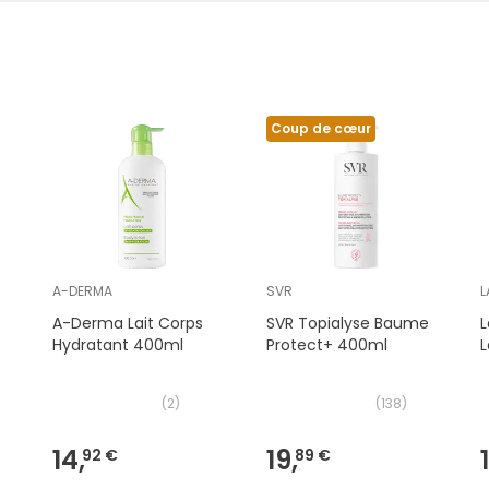
Coup de cœur
A-DERMA
SVR
L
A-Derma Lait Corps
SVR Topialyse Baume
L
Hydratant 400ml
Protect+ 400ml
L
(
2
)
(
138
)
14,
19,
92 €
89 €