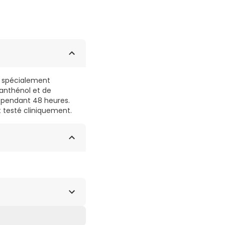
te spécialement
panthénol et de
u pendant 48 heures.
t testé cliniquement.