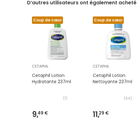
D’autres utilisateurs ont également acheté
Coup de cœur
Coup de cœur
CETAPHIL
CETAPHIL
Cetaphil Lotion
Cetaphil Lotion
Hydratante 237ml
Nettoyante 237ml
(
1
)
(
64
)
9,
11,
49 €
29 €