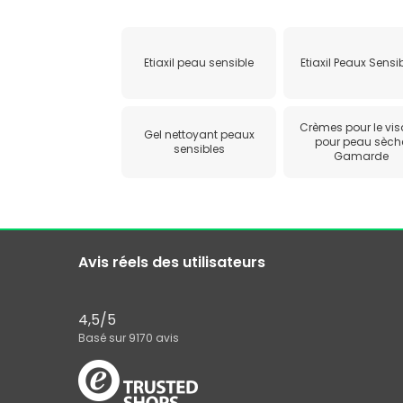
Etiaxil peau sensible
Etiaxil Peaux Sensi
Crèmes pour le vi
Gel nettoyant peaux
pour peau sèch
sensibles
Gamarde
Avis réels des utilisateurs
4,5
/5
Basé sur
9170
avis