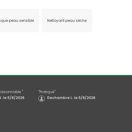
que peau sensible
Nettoyant peau sèche
x raisonnable
"
"
Pratique
"
.
le
5/8/2026
Dechambre L.
le
5/8/2026