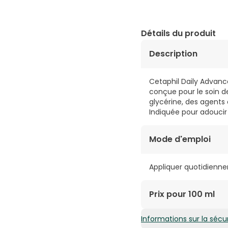
Détails du produit
Description
Cetaphil Daily Advanc
conçue pour le soin d
glycérine, des agents
Indiquée pour adoucir 
Mode d'emploi
Appliquer quotidienne
Prix pour 100 ml
Informations sur la sécur
3,61€ / 100 ml