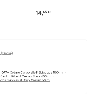
14,
45 €
 (xérose)
Q77+ Crème Corporelle Prébiotique 500 ml
36 ml
Rilastil Crema Base 400 ml
abs Skin Resist Daily Cream 50 ml