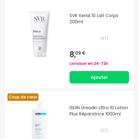
SVR Xerial 10 Lait Corps
200ml
(
67
)
8,
09 €
Livraison en
24-72h
Ajouter
Coup de cœur
ISDIN Ureadin Ultra 10 Lotion
Plus Réparatrice 1000ml
(
37
)