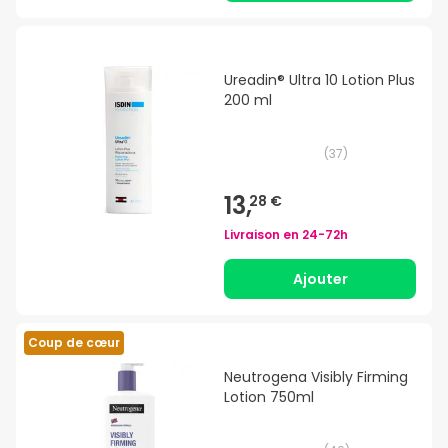
Ureadin® Ultra 10 Lotion Plus
200 ml
(
37
)
13,
28 €
Livraison en
24-72h
Ajouter
Coup de cœur
Neutrogena Visibly Firming
Lotion 750ml