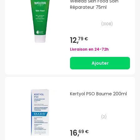
Weleda Skin Food Soin
Réparateur 75ml
(
3108
)
12,
79 €
Livraison en
24-72h
Ajouter
Kertyol PSO Baume 200ml
(
2
)
16,
69 €