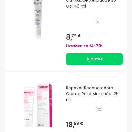
Cumlaude Xeralaude 30
Gel 40 ml
(
6
)
8,
79 €
Livraison en
24-72h
Ajouter
Repavar Regeneradora
Crème Rose Musquée 125
ml
(
32
)
18,
59 €