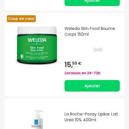
Ajouter
Coup de cœur
Weleda Skin Food Baume
Corps 150ml
(
323
)
15,
99 €
Livraison en
24-72h
Ajouter
La Roche-Posay Lipikar Lait
Urea 10% 400ml