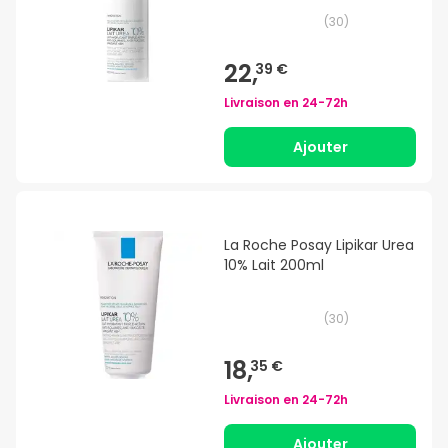
(
30
)
22,
39 €
Livraison en
24-72h
Ajouter
La Roche Posay Lipikar Urea
10% Lait 200ml
(
30
)
18,
35 €
Livraison en
24-72h
Ajouter