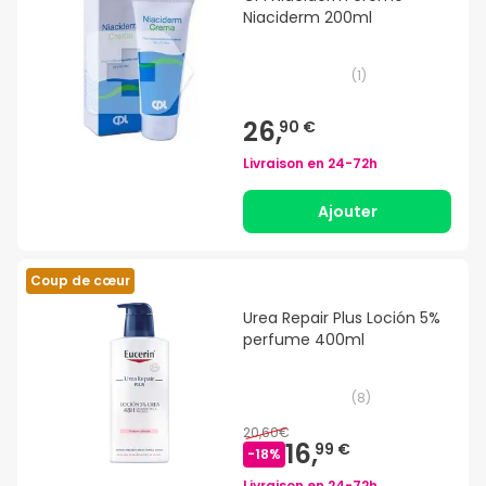
Niaciderm 200ml
(
1
)
26,
90 €
Livraison en
24-72h
Ajouter
Coup de cœur
Urea Repair Plus Loción 5%
perfume 400ml
(
8
)
20,60€
16,
99 €
-
18
%
Livraison en
24-72h