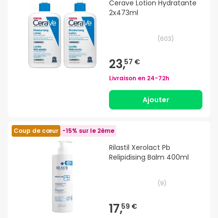
Cerave Lotion Hydratante
2x473ml
(
603
)
23,
57 €
Livraison en
24-72h
Ajouter
Coup de cœur
-15% sur le 2ème
Rilastil Xerolact Pb
Relipidising Balm 400ml
(
9
)
17,
59 €