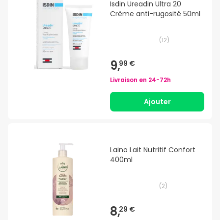
Isdin Ureadin Ultra 20
Crème anti-rugosité 50ml
(
12
)
9,
99 €
Livraison en
24-72h
Ajouter
Laino Lait Nutritif Confort
400ml
(
2
)
8,
29 €