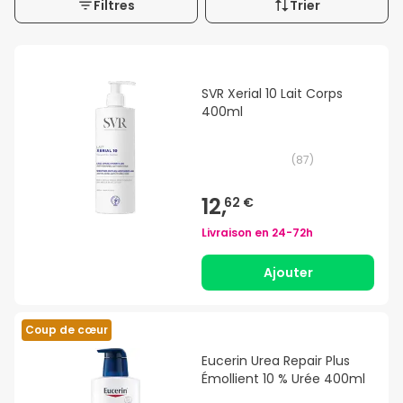
Filtres
Trier
SVR Xerial 10 Lait Corps
400ml
(
87
)
12,
62 €
Livraison en
24-72h
Ajouter
Coup de cœur
Eucerin Urea Repair Plus
Émollient 10 % Urée 400ml