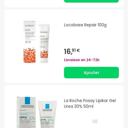
Locobase Repair 100g
16,
91 €
Livraison en
24-72h
Ajouter
La Roche Posay Lipikar Gel
Urea 30% 50ml
(
3
)