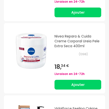
Livraison en
24-72h
Ajouter
Nivea Repara & Cuida
Creme Corporal Ureia Pele
Extra Seca 400ml
(
1398
)
18,
34 €
Livraison en
24-72h
Ajouter
Vidalforce Feeling Crème