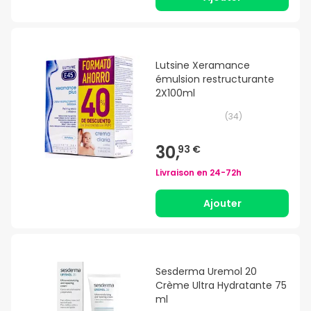
Lutsine Xeramance
émulsion restructurante
2X100ml
(
34
)
30,
93 €
Livraison en
24-72h
Ajouter
Sesderma Uremol 20
Crème Ultra Hydratante 75
ml