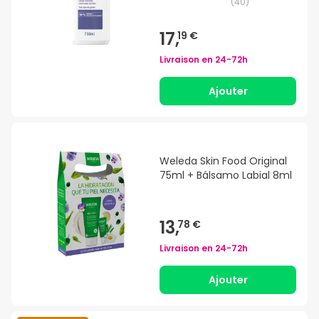
(
40
)
17,
19 €
Livraison en
24-72h
Ajouter
Weleda Skin Food Original
75ml + Bálsamo Labial 8ml
13,
78 €
Livraison en
24-72h
Ajouter