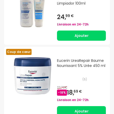
Limpiador 100ml
24,
99 €
Livraison en
24-72h
Ajouter
Coup de cœur
Eucerin UreaRepair Baume
Nourrissant 5% Urée 450 ml
(
6
)
22,70€
18,
69 €
-
18
%
Livraison en
24-72h
Ajouter