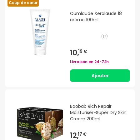
Coup de cœur
Cumlaude Xeralaude 18
crème 100ml
(
17
)
10,
19 €
Livraison en
24-72h
Ajouter
Baobab Rich Repair
Moisturiser-Super Dry Skin
Cream 200ml
12,
17 €