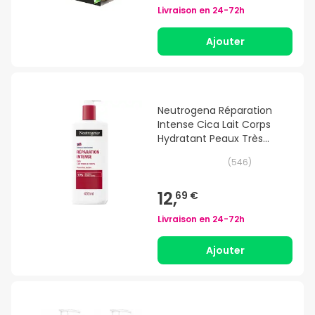
Livraison en
24-72h
Ajouter
Neutrogena Réparation
Intense Cica Lait Corps
Hydratant Peaux Très
Sèches 400ml
(
546
)
12,
69 €
Livraison en
24-72h
Ajouter