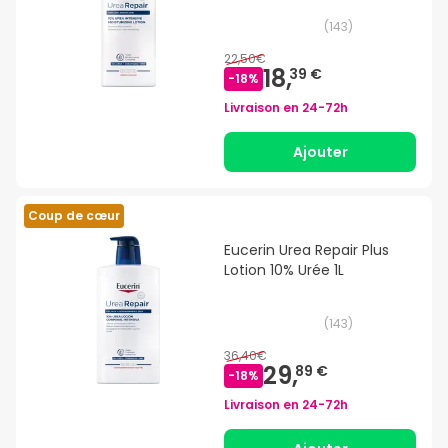
(
143
)
22,50€
18,
39 €
-
18
%
Livraison en
24-72h
Ajouter
Coup de cœur
Eucerin Urea Repair Plus
Lotion 10% Urée 1L
(
143
)
36,40€
29,
89 €
-
18
%
Livraison en
24-72h