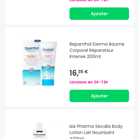
Ajouter
Bepanthol Derma Baume
Corporel Réparateur
Intense 200ml
16,
35 €
Livraison en
24-72h
Ajouter
Isis Pharma Secalia Body
Lotion Lait Nourrisant
400ml