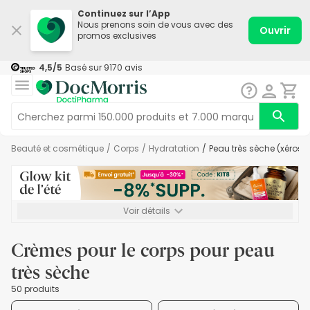
Continuez sur l’App
Nous prenons soin de vous avec des
Ouvrir
promos exclusives
4,5
/5
Basé sur
9170
avis
Beauté et cosmétique
/
Corps
/
Hydratation
/
Peau très sèche (xérose
Voir détails
*-8% SUPP., 72€ min d’achat. Valable jusqu’au 16/08. Non
cumulable.
Crèmes pour le corps pour peau
très sèche
50 produits