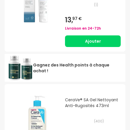
(
1
)
13,
97 €
Livraison en
24-72h
Ajouter
Gagnez des Health points à chaque
achat !
CeraVe® SA Gel Nettoyant
Anti-Rugosités 473ml
(
400
)