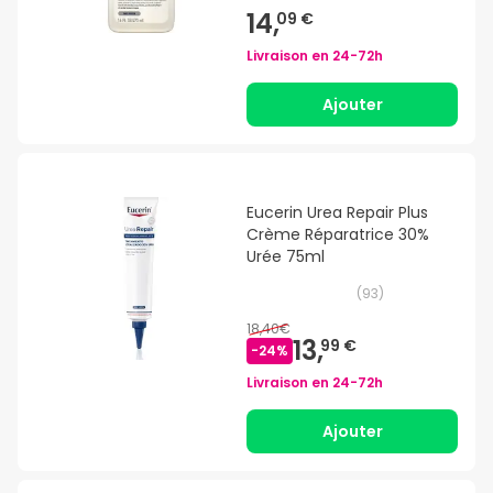
14,
09 €
Livraison en
24-72h
Ajouter
Eucerin Urea Repair Plus
Crème Réparatrice 30%
Urée 75ml
(
93
)
18,40€
13,
99 €
-
24
%
Livraison en
24-72h
Ajouter