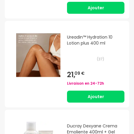
Ajouter
Ureadin™ Hydration 10
Lotion plus 400 ml
(
37
)
21,
09 €
Livraison en
24-72h
Ajouter
Ducray Dexyane Crema
Emoliente 400ml + Gel