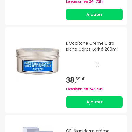
Livraison en
24-72h
Ajouter
L'Occitane Crème Ultra
Riche Corps Karité 200ml
(
1
)
38,
69 €
Livraison en
24-72h
Ajouter
CPI Niaciderm crème