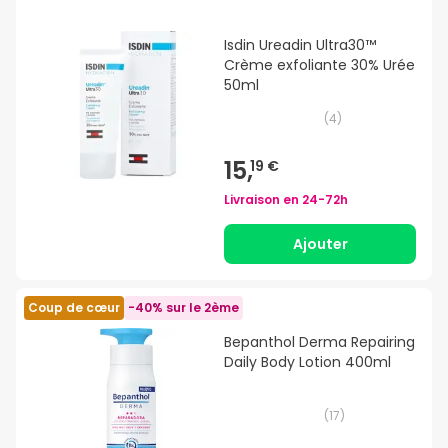
Isdin Ureadin Ultra30™
Crème exfoliante 30% Urée
50ml
(
4
)
15,
19 €
Livraison en
24-72h
Ajouter
Coup de cœur
-40% sur le 2ème
Bepanthol Derma Repairing
Daily Body Lotion 400ml
(
17
)