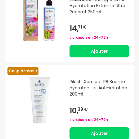
Hydratation Extrême Ultra
Réparat 250ml
14,
71 €
Livraison en
24-72h
Ajouter
Coup de cœur
Rilastil Xerolact PB Baume
Hydratant et Anti-irritation
200ml
10,
39 €
Livraison en
24-72h
Ajouter