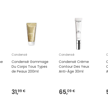
Condensé
Condensé
me
Condensé Gommage
Condensé Crème
Du Corps Tous Types
Contour Des Yeux
de Peaux 200ml
Anti-Âge 30ml
31,
65,
99 €
09 €