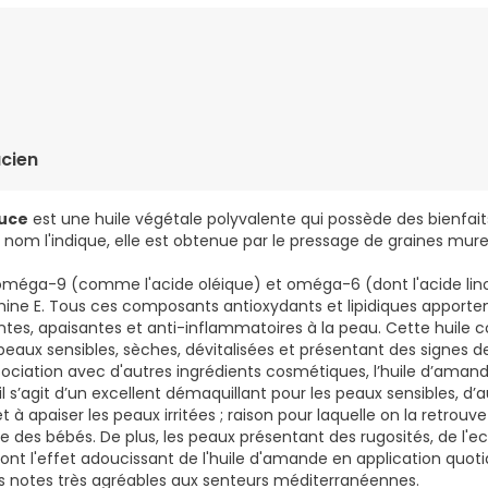
dsia Chinensis (Jojoba) Seed Oil, Prunus Amygdalus Dulcis (swe
Unsaponifiables, Parfum (Fragance), Glycine Soja (Soybean) Oil,
cien
ouce
est une huile végétale polyvalente qui possède des bienfaits
m l'indique, elle est obtenue par le pressage de graines mur
oméga-9 (comme l'acide oléique) et oméga-6 (dont l'acide linol
ine E. Tous ces composants antioxydants et lipidiques apporten
ntes, apaisantes et anti-inflammatoires à la peau. Cette huile 
eaux sensibles, sèches, dévitalisées et présentant des signes de
ssociation avec d'autres ingrédients cosmétiques, l’huile d’aman
il s’agit d’un excellent démaquillant pour les peaux sensibles, d’au
t à apaiser les peaux irritées ; raison pour laquelle on la retro
 des bébés. De plus, les peaux présentant des rugosités, de l'
nt l'effet adoucissant de l'huile d'amande en application quotid
des notes très agréables aux senteurs méditerranéennes.