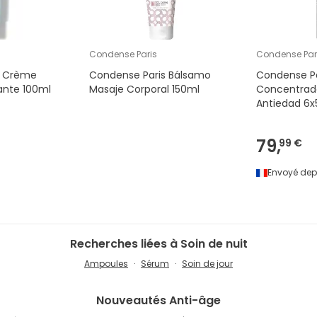
Condense Paris
Condense Par
s Crème
Condense Paris Bálsamo
Condense P
ante 100ml
Masaje Corporal 150ml
Concentrado
Antiedad 6x
79,
99 €
Envoyé dep
Recherches liées à Soin de nuit
Ampoules
Sérum
Soin de jour
Nouveautés
Anti-âge