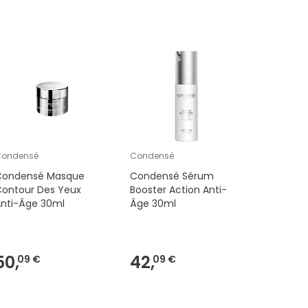
Condensé
Condensé
Condense 
Condensé Masque
Condensé Sérum
Condense
Contour Des Yeux
Booster Action Anti-
Douceur 
Anti-Âge 30ml
Âge 30ml
50,
42,
09 €
09 €