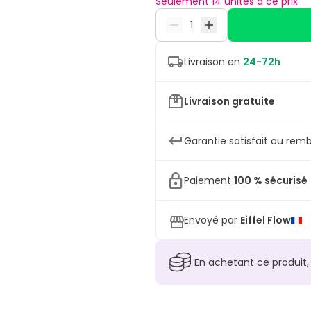
Seulement 14 unités à ce prix
Livraison en
24-72h
Livraison gratuite
Garantie satisfait ou remb
Paiement
100 % sécurisé
Envoyé par
Eiffel Flow
En achetant ce produit