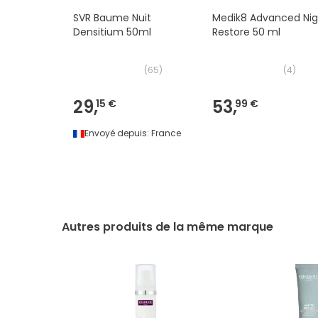
SVR Baume Nuit
Medik8 Advanced Nig
Densitium 50ml
Restore 50 ml
(
65
)
(
4
)
29,
53,
15 €
99 €
Envoyé depuis:
France
Autres produits de la même marque