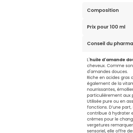
Composition
C15-19 Alkane, Simmon
Prix pour 100 ml
Europaea (Olive) Oil 
Sitosterol, Squalene.
183,17€ / 100 ml
Conseil du pharma
L'
huile d'amande d
cheveux. Comme son no
d'amandes douces.
Riche en acides gras 
également de la vitam
nourrissantes, émollie
particulièrement aux p
Utilisée pure ou en a
fonctions. D’une part, 
contribue à hydrater e
crèmes pour le change
vergetures remarquero
sensoriel, elle offre 