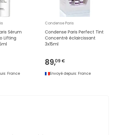
is
Condense Paris
aris Sérum
Condense Paris Perfect Tint
 Lifting
Concentré éclaircissant
5ml
3x15ml
89,
09 €
uis:
France
Envoyé depuis:
France