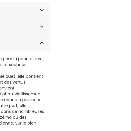
et Almond) Oil, Olea
 Tocopherol, Beta-
 pour la peau et les
es et séchées
éique), elle contient
t des vertus
convient
 photovieillissement.
de douce a plusieurs
tre part, elle
uve dans de nombreuses
eczéma ou des
ienne. Sur le plan