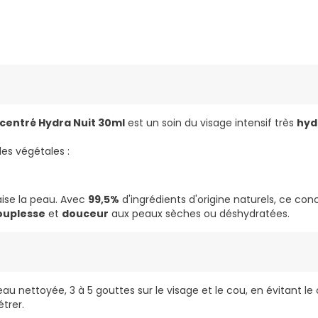
centré Hydra Nuit 30ml
est un soin du visage intensif très
hyd
es végétales :
aise la peau. Avec
99,5%
d'ingrédients d'origine naturels, ce con
ouplesse
et
douceur
aux peaux sèches ou déshydratées.
peau nettoyée, 3 à 5 gouttes sur le visage et le cou, en évitant l
trer.