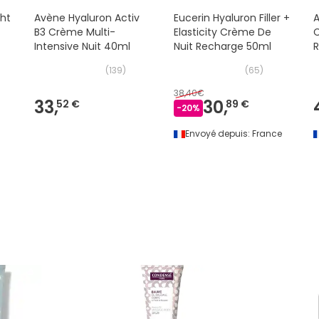
ht
Avène Hyaluron Activ
Eucerin Hyaluron Filler +
B3 Crème Multi-
Elasticity Crème De
C
Intensive Nuit 40ml
Nuit Recharge 50ml
(
139
)
(
65
)
38,40€
33,
30,
52 €
89 €
-
20
%
Envoyé depuis:
France