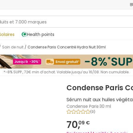
Solaires
Health points
/
Soin de nuit
/
Condense Paris Concentré Hydra Nuit 30ml
*-8% SUPP., 72€ min d’achat. Valable jusqu’au 16/08. Non cumulable.
Condense Paris C
Sérum nuit aux huiles végéta
Condense Paris
·
30 ml
(
0
)
70,
09 €