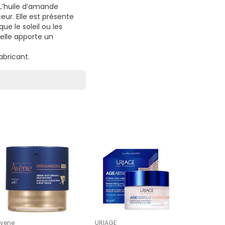
. L’huile d’amande
eur. Elle est présente
e le soleil ou les
 elle apporte un
abricant.
Coup de
vene
URIAGE
Lierac