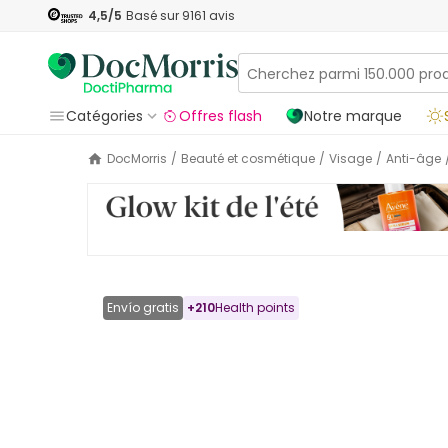
4,5
/5
Basé sur
9161
avis
Catégories
Offres flash
Notre marque
DocMorris
/
Beauté et cosmétique
/
Visage
/
Anti-âge
Envío gratis
+
210
Health points