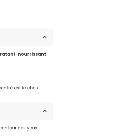
ratant
,
nourrissant
centré est le choix
e contour des yeux.