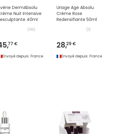
Avène DermAbsolu
Uriage Age Absolu
Lierac Lif
rème Nuit Intensive
Crème Rose
Crème N
Resculptante 40ml
Redensifiante 50ml
Régénér
50ml
(
115
)
(
1
)
45,
28,
29,
77 €
29 €
29 
Envoyé depuis:
France
Envoyé depuis:
France