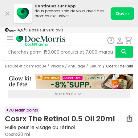
Continuez sur l’App
Nous prenons soin de vous avec des
Ouvrir
promos exclusives
4,5
/5
Basé sur
9176
avis
Beauté et cosmétique
/
Visage
/
Anti-âge
/
Sérum
/
Cosrx The Retino
Voir détails
*-8% SUPP., 72€ min d’achat. Valable jusqu’au 16/08. Non
cumulable.
+
70
Health points
Cosrx The Retinol 0.5 Oil 20ml
Huile pour le visage au rétinol
Cosrx
·
20 ml