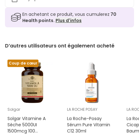
En achetant ce produit, vous cumulerez
70
Health points.
Plus d'infos
D’autres utilisateurs ont également acheté
Coup de cœur
Solgar
LA ROCHE POSAY
LA RO
Solgar Vitamine A
La Roche-Posay
La Ro
Sèche 5000UI
Sérum Pure Vitamin
Cicap
1500mcg 100
C12 30ml
Baume
Comprimés
Répar