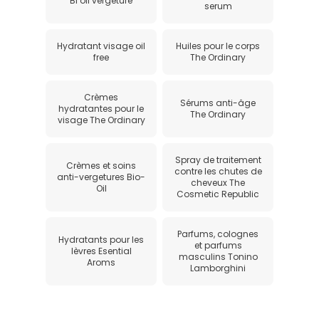
Bi oil vergeture
serum
Hydratant visage oil
Huiles pour le corps
free
The Ordinary
Crèmes
Sérums anti-âge
hydratantes pour le
The Ordinary
visage The Ordinary
Spray de traitement
Crèmes et soins
contre les chutes de
anti-vergetures Bio-
cheveux The
Oil
Cosmetic Republic
Parfums, colognes
Hydratants pour les
et parfums
lèvres Esential
masculins Tonino
Aroms
Lamborghini