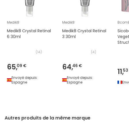
Medik8
Medik8
BcomB
Medik8 Crystal Retinal
Medik8 Crystal Retinal
Sicob
6 30ml
3 30ml
Vege
Struc
50 ml
(
14
)
(
4
)
65,
64,
09 €
46 €
11,
53
Envoyé depuis:
Envoyé depuis:
Espagne
Espagne
Env
Autres produits de la même marque