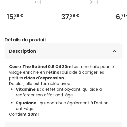
(
13
)
(
615
)
15,
37,
6,
39 €
39 €
71
Détails du produit
Description
Cosrx The Retinol 0.5 Oil 20ml
est une huile pour le
visage enrichie en
rétinol
qui aide à corriger les
petites
rides d'expression
.
De plus, elle est formulée avec :
Vitamine E
: d'effet antioxydant, qui aide à
renforcer son effet anti-âge.
Squalane
: qui contribue également à l'action
anti-âge.
Contient
20ml
.