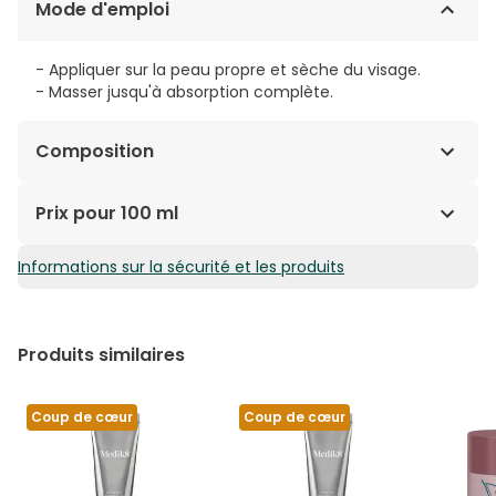
Mode d'emploi
- Appliquer sur la peau propre et sèche du visage.
- Masser jusqu'à absorption complète.
Composition
SQUALANE, SOYBEAN OIL, DI-C12-13 ALKYL MALATE,
Prix pour 100 ml
RETINOL, CAPRYLIC/CAPRIC TRIGLYCERIDE, BHT,
TOCOTRIENOLS, TOCOPHEROL, ELAEIS GUINEENSIS OIL,
Informations sur la sécurité et les produits
117,45€ / 100 ml
HYDROXYMETHOXYPHENYL DECANONE
Produits similaires
Coup de cœur
Coup de cœur