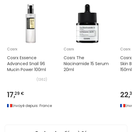
Cosrx
Cosrx
Cosrx
Cosrx Essence
Cosrx The
Cosrx
Advanced Snail 96
Niacinamide 15 Serum
Skin 
Mucin Power 100ml
20ml
150ml
(
1362
)
17,
22,
29 €
3
Envoyé depuis:
France
Env