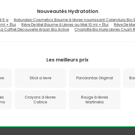
Nouveautés
Hydratation
é 5 g
Naturabio Cosmetics Baume à lèvres nourrissant Calendula Bio 9
ml + Étui
Rêve De Miel Baume à Lèvres au Miel 10 ml + Étui
Rêve De Mie
ta Coffret Découverte Argan Bio Active
Charlotte Bio Huile Lèvres Crush 
Les meilleurs prix
uxe
Stick a levre
Parodontax Original
Bau
les
Crayons à lèvres
Rouge à lèvres
oms
Catrice
Martinelia