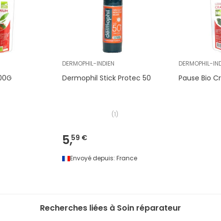
DERMOPHIL-INDIEN
DERMOPHIL-IND
100G
Dermophil Stick Protec 50
Pause Bio C
(
1
)
5,
59 €
Envoyé depuis:
France
Recherches liées à Soin réparateur