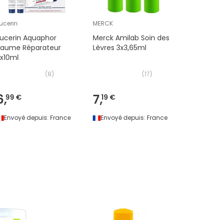
ucerin
MERCK
URIAGE
ucerin Aquaphor
Merck Amilab Soin des
Uriage B
Baume Réparateur
Lèvres 3x3,65ml
Lèvres 1
x10ml
(
8
)
(
17
)
6,
7,
5,
99 €
19 €
99 €
Envoyé depuis:
France
Envoyé depuis:
France
Envoyé 