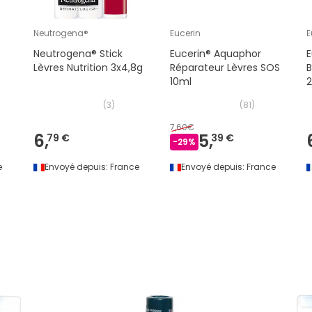
Neutrogena®
Eucerin
E
Neutrogena® Stick
Eucerin® Aquaphor
E
Lèvres Nutrition 3x4,8g
Réparateur Lèvres SOS
10ml
2
(
3
)
(
81
)
7,60€
6,
5,
79 €
39 €
-
29
%
e
Envoyé depuis:
France
Envoyé depuis:
France