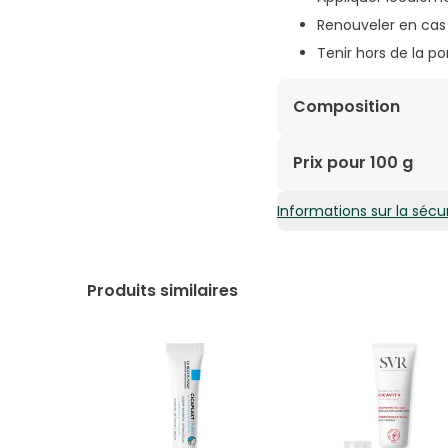
Renouveler en cas 
Tenir hors de la p
Composition
Vaseline, paraffine sol
Prix pour 100 g
géranium.
Informations sur la sécur
114,00€ / 100 g
Produits similaires