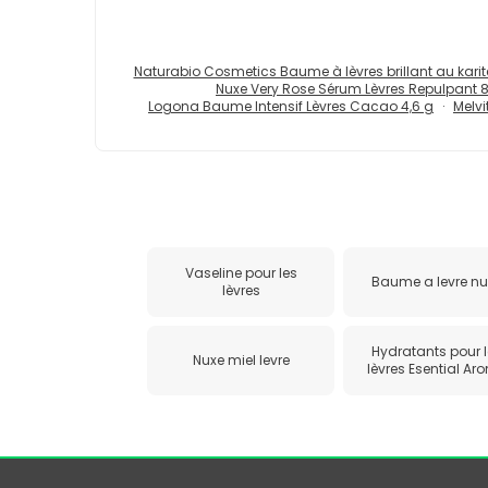
Naturabio Cosmetics Baume à lèvres brillant au karit
Nuxe Very Rose Sérum Lèvres Repulpant 8
Logona Baume Intensif Lèvres Cacao 4,6 g
Melvi
Vaseline pour les
Baume a levre n
lèvres
Hydratants pour 
Nuxe miel levre
lèvres Esential Ar