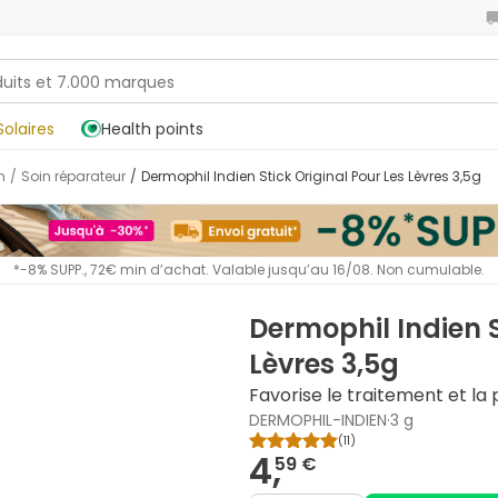
Solaires
Health points
n
/
Soin réparateur
/
Dermophil Indien Stick Original Pour Les Lèvres 3,5g
*-8% SUPP., 72€ min d’achat. Valable jusqu’au 16/08. Non cumulable.
Dermophil Indien S
Lèvres 3,5g
Favorise le traitement et la
DERMOPHIL-INDIEN
·
3 g
(
11
)
4,
59 €