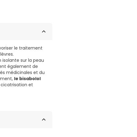
riser le traitement
lèvres.
n isolante sur la peau
tient également de
tés médicinales et du
ément,
le bisabolol
 cicatrisation et