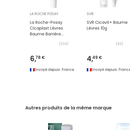
LA ROCHE POSAY
SVR
La Roche-Posay
SVR Cicavit+ Baume
Cicaplast Lèvres
Lèvres 10g
Baume Barrière
Réparateur 7,5ml
(
204
)
(
43
)
6,
4,
78 €
49 €
Envoyé depuis:
France
Envoyé depuis:
Franc
Autres produits de la même marque