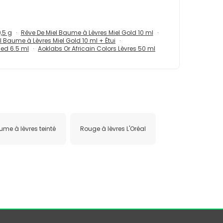
,5 g
Rêve De Miel Baume à Lèvres Miel Gold 10 ml
l Baume à Lèvres Miel Gold 10 ml + Étui
Red 6.5 ml
Aoklabs Or Africain Colors Lèvres 50 ml
me à lèvres teinté
Rouge à lèvres L'Oréal