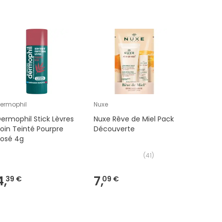
Coup de
ermophil
Nuxe
Neutroge
ermophil Stick Lèvres
Nuxe Rêve de Miel Pack
Neutrog
oin Teinté Pourpre
Découverte
Mains C
Rosé 4g
L'Origina
(
41
)
4,
7,
7,
39 €
09 €
69 €