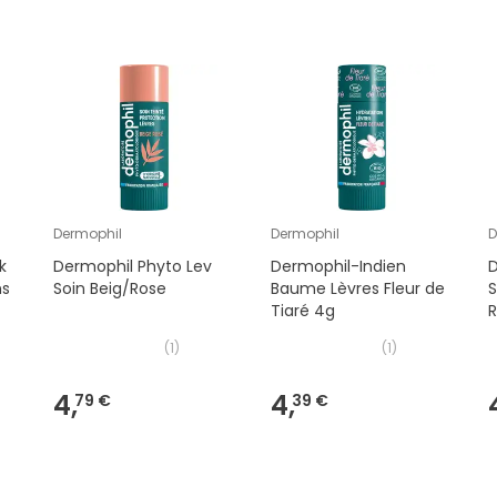
Dermophil
Dermophil
D
k
Dermophil Phyto Lev
Dermophil-Indien
D
ns
Soin Beig/Rose
Baume Lèvres Fleur de
S
Tiaré 4g
(
1
)
(
1
)
4,
4,
79 €
39 €