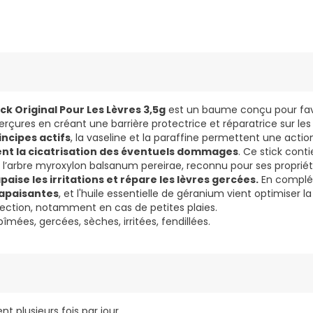
ck Original Pour Les Lèvres 3,5g
est un baume conçu pour favo
erçures en créant une barrière protectrice et réparatrice sur les 
incipes actifs
, la vaseline et la paraffine permettent une actio
ent la cicatrisation des éventuels dommages
. Ce stick con
de l’arbre myroxylon balsanum pereirae, reconnu pour ses proprié
paise les irritations et répare les lèvres gercées.
En compl
 apaisantes
, et l'huile essentielle de géranium vient optimiser la
infection, notamment en cas de petites plaies.
îmées, gercées, sèches, irritées, fendillées.
t plusieurs fois par jour.