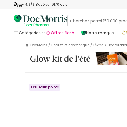
4,5
/5
Basé sur
9170
avis
Catégories
Offres flash
Notre marque
DocMorris
/
Beauté et cosmétique
/
Lèvres
/
Hydratatio
+
13
Health points