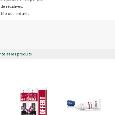
de récidives.
ortée des enfants.
ide, salol, éthanol, baume du Pérou, alpha bisabolol naturel, huile
ité et les produits