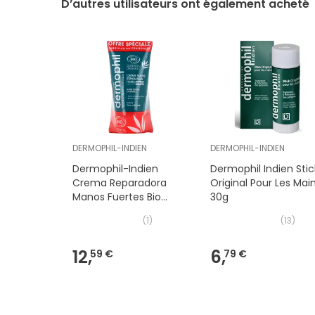
D’autres utilisateurs ont également acheté
DERMOPHIL-INDIEN
DERMOPHIL-INDIEN
Dermophil-Indien
Dermophil Indien Stic
Crema Reparadora
Original Pour Les Mai
Manos Fuertes Bio
30g
2x75ml
(
1
)
(
13
)
12,
6,
59 €
79 €