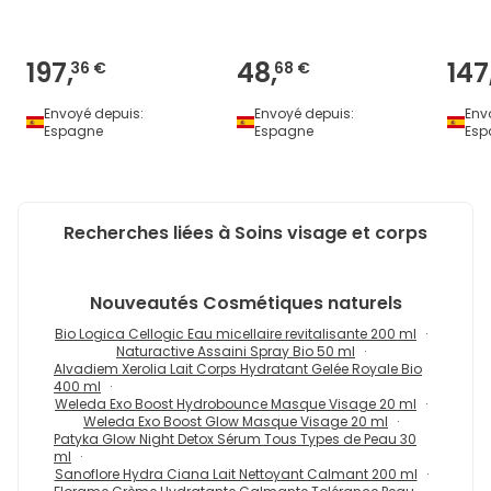
Belle
197,
48,
147
36 €
68 €
Envoyé depuis:
Envoyé depuis:
Env
Espagne
Espagne
Esp
Recherches liées à Soins visage et corps
Nouveautés
Cosmétiques naturels
Bio Logica Cellogic Eau micellaire revitalisante 200 ml
Naturactive Assaini Spray Bio 50 ml
Alvadiem Xerolia Lait Corps Hydratant Gelée Royale Bio
400 ml
Weleda Exo Boost Hydrobounce Masque Visage 20 ml
Weleda Exo Boost Glow Masque Visage 20 ml
Patyka Glow Night Detox Sérum Tous Types de Peau 30
ml
Sanoflore Hydra Ciana Lait Nettoyant Calmant 200 ml