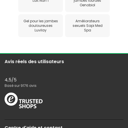
Lait Nan 1
jambes lourdes
Oenobiol
Gel pour les jambes
Améliorateurs
douloureuses
sexuels Sapi Med
Luvilay
Spa
Avis réels des utilisateurs
4,5
/5
Basé sur
9176
avis
Centre d'aide et contact