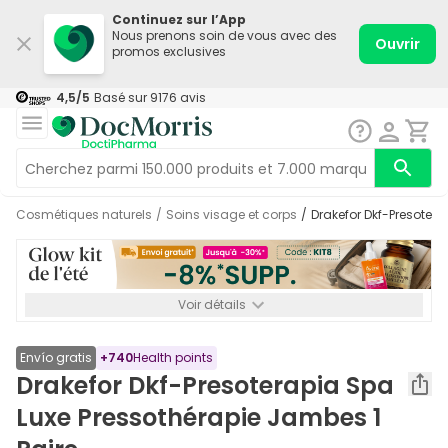
Continuez sur l’App
Nous prenons soin de vous avec des
Ouvrir
promos exclusives
4,5
/5
Basé sur
9176
avis
Cosmétiques naturels
/
Soins visage et corps
/
Drakefor Dkf-Presoter
Voir détails
*-8% SUPP., 72€ min d’achat. Valable jusqu’au 16/08. Non
cumulable.
Envío gratis
+
740
Health points
Drakefor Dkf-Presoterapia Spa
Luxe Pressothérapie Jambes 1