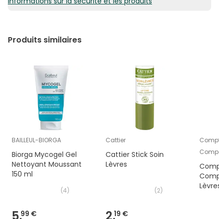
Informations sur la sécurité et les produits
Produits similaires
BAILLEUL-BIORGA
Cattier
Compto
Comp
Biorga Mycogel Gel
Cattier Stick Soin
Nettoyant Moussant
Lèvres
Compt
150 ml
Comp
Lèvre
(
4
)
(
2
)
Extrê
Manuk
5,
2,
99 €
19 €