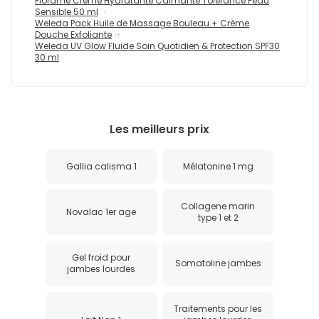
Florame Crème Hydratante Calmante Tolérance Peau
Sensible 50 ml
Weleda Pack Huile de Massage Bouleau + Crème
Douche Exfoliante
Weleda UV Glow Fluide Soin Quotidien & Protection SPF30
30 ml
Les meilleurs prix
Gallia calisma 1
Mélatonine 1 mg
Collagene marin
Novalac 1er age
type 1 et 2
Gel froid pour
Somatoline jambes
jambes lourdes
Traitements pour les