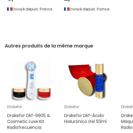
Envoyé depuis:
France
Envoyé depuis:
France
Autres produits de la même marque
Drakefor
Drakefor
Drakef
Drakefor Dkf-9905 &
Drakefor Dkf-Ácido
Drake
Cosmetic Luxe Kit
Hialurónico Gel 50ml
Máqu
Radiofrecuencia
Radio