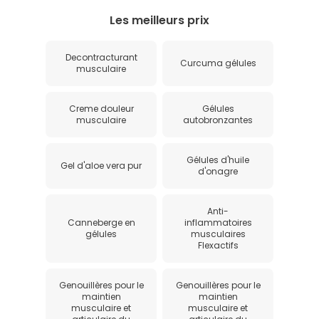
Les meilleurs prix
Decontracturant
Curcuma gélules
musculaire
Creme douleur
Gélules
musculaire
autobronzantes
Gélules d'huile
Gel d'aloe vera pur
d'onagre
Anti-
Canneberge en
inflammatoires
gélules
musculaires
Flexactifs
Genouillères pour le
Genouillères pour le
maintien
maintien
musculaire et
musculaire et