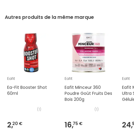
Autres produits de la même marque
Eafit
Eafit
Eafit
Ea-Fit Booster Shot
Eafit Minceur 360
Eafit
60ml
Poudre Goût Fruits Des
Ultra 
Bois 200g
Gélul
(
1
)
(
1
)
2,
16,
24,
20 €
75 €