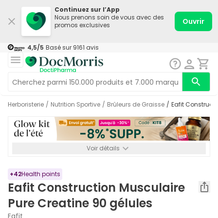
Continuez sur l’App
Nous prenons soin de vous avec des
Ouvrir
promos exclusives
4,5
/5
Basé sur
9161
avis
Herboristerie
/
Nutrition Sportive
/
Brûleurs de Graisse
/
Eafit Construct
Voir détails
*-8% SUPP., 72€ min d’achat. Valable jusqu’au 16/08. Non
cumulable.
+
42
Health points
Eafit Construction Musculaire
Pure Creatine 90 gélules
Eafit