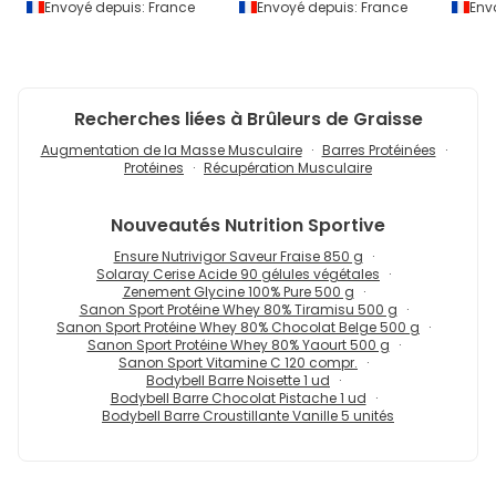
Envoyé depuis:
France
Envoyé depuis:
France
Env
Recherches liées à Brûleurs de Graisse
Augmentation de la Masse Musculaire
Barres Protéinées
Protéines
Récupération Musculaire
Nouveautés
Nutrition Sportive
Ensure Nutrivigor Saveur Fraise 850 g
Solaray Cerise Acide 90 gélules végétales
Zenement Glycine 100% Pure 500 g
Sanon Sport Protéine Whey 80% Tiramisu 500 g
Sanon Sport Protéine Whey 80% Chocolat Belge 500 g
Sanon Sport Protéine Whey 80% Yaourt 500 g
Sanon Sport Vitamine C 120 compr.
Bodybell Barre Noisette 1 ud
Bodybell Barre Chocolat Pistache 1 ud
Bodybell Barre Croustillante Vanille 5 unités