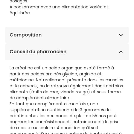
dosages.
A consommer avec une alimentation variée et
équilibrée.
Composition
Créatine monohydrate, antiagglomérant : mono et
Conseil du pharmacien
diglycérides d'acide gras.
Gélule : gélatine, colorants : dioxyde de titane - oxyde
La créatine est un acide organique azoté formé à
de fer jaune.
partir des acides aminés glycine, arginine et
méthionine. Naturellement présente dans les muscles
et le cerveau, on la retrouve également dans certains
aliments (fruits de mer, viande rouge) et sous forme
de complément alimentaire.
En tant que complément alimentaire, une
supplémentation quotidienne de 3 grammes de
créatine chez les personnes de plus de 55 ans peut
augmenter leur résistance à l'entraînement de prise
de masse musculaire. À condition qu'il soit
accompagné d’exercices réguliers de haute intensité