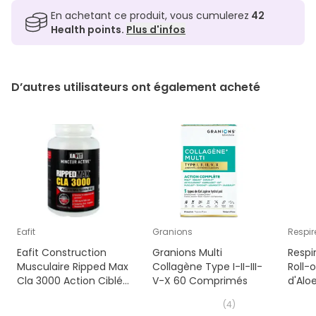
En achetant ce produit, vous cumulerez
42
Health points.
Plus d'infos
D’autres utilisateurs ont également acheté
Eafit
Granions
Respir
Eafit Construction
Granions Multi
Respi
Musculaire Ripped Max
Collagène Type I-II-III-
Roll-
Cla 3000 Action Ciblée
V-X 60 Comprimés
d'Alo
60 Capsules
(
4
)