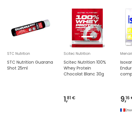
STC Nutrition
Scitec Nutrition
Menari
STC Nutrition Guarana
Scitec Nutrition 100%
Isoxa
Shot 25ml
Whey Protein
Endur
Chocolat Blanc 30g
comp
1,
9,
81 €
16 
Env