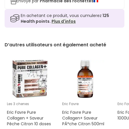
Envoyé par
Pharmacie des rochettes
En achetant ce produit, vous cumulerez
125
Health points.
Plus d'infos
D’autres utilisateurs ont également acheté
Les 3 chenes
Eric Favre
Eric Fa
Eric Favre Pure
Eric Favre Pure
Eric 
Collagen + Saveur
Collagen+ Saveur
1000U
Pêche Citron 10 doses
PÃªche Citron 500ml