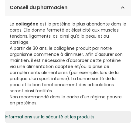
Eau ; hydolysat de collagène marin (
Conseil du pharmacien
poisson
) ;
fructose ; acidifiant : acide citrique ; arôme pêche
(1,1%) ; arome citron (0,4%) ; conservateurs : sorbate
Le
collagène
est la protéine la plus abondante dans le
de potassium, benzoate de sodium ; acide
corps. Elle donne fermeté et élasticité aux muscles,
hyaluronique ; sulfate de zinc ; vitamine E ; levure de
tendons, ligaments, os, ainsi qu'à la peau et au
sélénium ; édulcorant : sucralose.
cartilage.
À partir de 30 ans, le collagène produit par notre
organisme commence à diminuer. Afin d'assurer son
maintien, il est nécessaire d'absorber cette protéine
via une alimentation adaptée et/ou la prise de
compléments alimentaires (par exemple, lors de la
pratique d'un sport intense). La bonne santé de la
peau et le bon fonctionnement des articulations
seront ainsi facilités.
Non recommandé dans le cadre d'un régime pauvre
en protéines.
Informations sur la sécurité et les produits