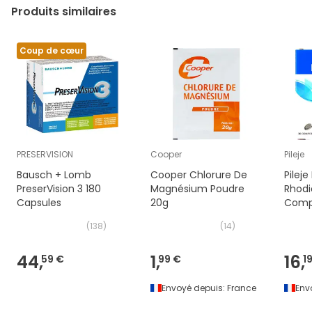
Produits similaires
Coup de cœur
PRESERVISION
Cooper
Pileje
Bausch + Lomb
Cooper Chlorure De
Pilej
PreserVision 3 180
Magnésium Poudre
Rhodi
Capsules
20g
Comp
(
138
)
(
14
)
44,
1,
16,
59 €
99 €
1
Envoyé depuis:
France
Env