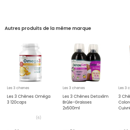
Autres produits de la même marque
Les 3 chenes
Les 3 chenes
Les 3 
Les 3 Chênes Oméga
Les 3 Chênes Detoxlim
3 Chê
3 120caps
Brûle-Graisses
Color
2x500ml
Cuivr
(
6
)