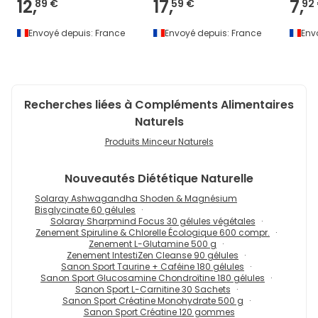
12,
17,
7,
89 €
59 €
92
Envoyé depuis:
France
Envoyé depuis:
France
Env
Recherches liées à Compléments Alimentaires
Naturels
Produits Minceur Naturels
Nouveautés
Diététique Naturelle
Solaray Ashwagandha Shoden & Magnésium
Bisglycinate 60 gélules
Solaray Sharpmind Focus 30 gélules végétales
Zenement Spiruline & Chlorelle Écologique 600 compr.
Zenement L-Glutamine 500 g
Zenement IntestiZen Cleanse 90 gélules
Sanon Sport Taurine + Caféine 180 gélules
Sanon Sport Glucosamine Chondroïtine 180 gélules
Sanon Sport L-Carnitine 30 Sachets
Sanon Sport Créatine Monohydrate 500 g
Sanon Sport Créatine 120 gommes