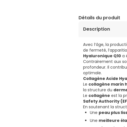
Détails du produit
Description
Avec l’âge, la produc
de fermeté, l’appariti
Hyaluronique Q10
a é
Contrairement aux so
profondeur. Il contrib
optimale.
Collagène Acide Hya
Le
collagène marin 
la structure du
derm
Le
collagène
est la p
Safety Authority (E
En soutenant la struc
Une
peau plus lis
Une
meilleure éla