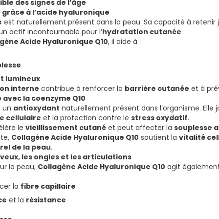
ible des signes de l’âge
 grâce à l’acide hyaluronique
e
est naturellement présent dans la peau. Sa capacité à retenir 
un actif incontournable pour l’
hydratation cutanée
.
agène Acide Hyaluronique Q10
, il aide à :
plesse
nt lumineux
on interne
contribue à renforcer la
barrière cutanée
et à pré
re avec la coenzyme Q10
t un
antioxydant
naturellement présent dans l’organisme. Elle j
 cellulaire
et la protection contre le
stress oxydatif
.
élère le
vieillissement cutané
et peut affecter la
souplesse a
nte,
Collagène Acide Hyaluronique Q10
soutient la
vitalité cel
rel de la peau
.
veux, les ongles et les articulations
sur la peau,
Collagène Acide Hyaluronique Q10
agit également 
cer la
fibre capillaire
ce
et la
résistance