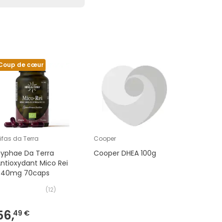
Coup de cœur
ifas da Terra
Cooper
Lero
Hyphae Da Terra
Cooper DHEA 100g
Léro Der
ntioxydant Mico Rei
Anti-Âge
640mg 70caps
(
12
)
56,
12,
49 €
60 €