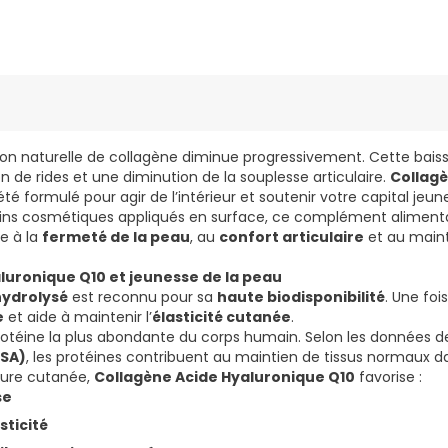
tion naturelle de collagène diminue progressivement. Cette bais
on de rides et une diminution de la souplesse articulaire.
Collagè
té formulé pour agir de l’intérieur et soutenir votre capital jeun
ins cosmétiques appliqués en surface, ce complément alimenta
ue à la
fermeté de la peau
, au
confort articulaire
et au maint
luronique Q10 et jeunesse de la peau
hydrolysé
est reconnu pour sa
haute biodisponibilité
. Une fois
e
et aide à maintenir l’
élasticité cutanée
.
rotéine la plus abondante du corps humain. Selon les données de
FSA)
, les protéines contribuent au maintien de tissus normaux d
ture cutanée,
Collagène Acide Hyaluronique Q10
favorise :
se
sticité