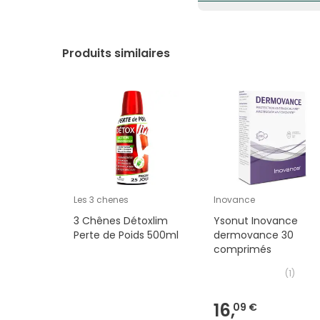
20,73€ / 100 g
Produits similaires
Les 3 chenes
Inovance
3 Chênes Détoxlim
Ysonut Inovance
Perte de Poids 500ml
dermovance 30
comprimés
(
1
)
16,
09 €