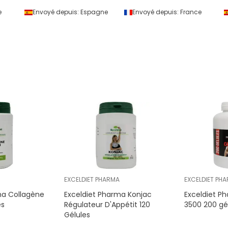
e
Envoyé depuis:
Espagne
Envoyé depuis:
France
EXCELDIET PHARMA
EXCELDIET PH
ma Collagène
Exceldiet Pharma Konjac
Exceldiet P
es
Régulateur D'Appétit 120
3500 200 gé
Gélules