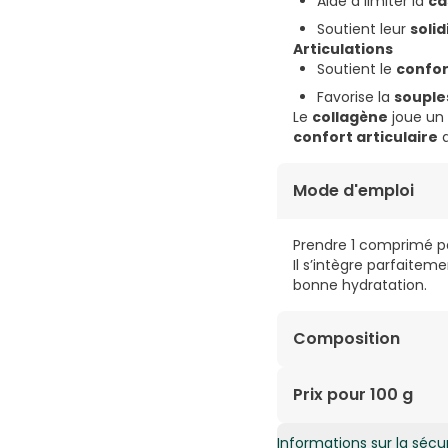
Aide à limiter la
ca
Soutient leur
solid
Articulations
Soutient le
confor
Favorise la
souple
Le
collagène
joue un 
confort articulaire
a
Mode d'emploi
Prendre 1 comprimé pa
Il s’intègre parfaite
bonne hydratation.
Composition
Ingrédients pour 1 c
Prix pour 100 g
fibres d’acacia bio 20
Informations sur la sécur