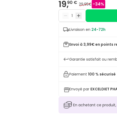
19,
90 €
-
34
%
29,95€
Livraison en
24-72h
Envoi à 3,99€ en points r
Garantie satisfait ou remb
Paiement
100 % sécurisé
Envoyé par
EXCELDIET P
En achetant ce produit