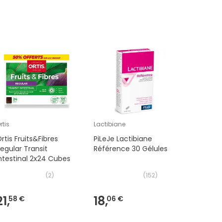
rtis
Lactibiane
SVR
rtis Fruits&Fibres
PiLeJe Lactibiane
SVR Topia
egular Transit
Référence 30 Gélules
Lavante
ntestinal 2x24 Cubes
1L
(
2
)
(
152
)
21,
18,
11,
58 €
06 €
21 €