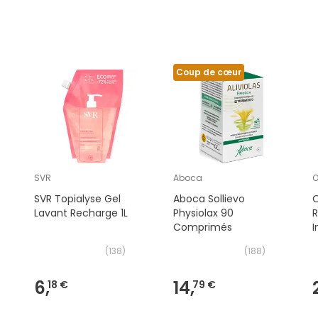
Coup de cœur
SVR
Aboca
O
SVR Topialyse Gel
Aboca Sollievo
O
Lavant Recharge 1L
Physiolax 90
R
Comprimés
I
(
138
)
(
188
)
6,
14,
18 €
79 €