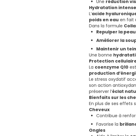
Une
réduction vis
Hydratation intense
L’
acide hyaluroniqu
poids en eau
en fait 
Dans la formule
Coll
Repulper la peau
Améliorer la sou
Maintenir un tei
Une bonne
hydratati
Protection cellulai
La
coenzyme Q10
es
production d’énergie
Le stress oxydatif acc
son action antioxyda
préserver l’
éclat natu
Bienfaits sur les che
En plus de ses effets 
Cheveux
Contribue à renfor
Favorise la
brillan
Ongles