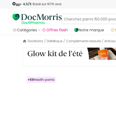
4,5
/5
Basé sur
9176
avis
Catégories
Offres flash
Notre marque
DocMorris
/
Diététique
/
Compléments beauté
/
Antiox
+
59
Health points