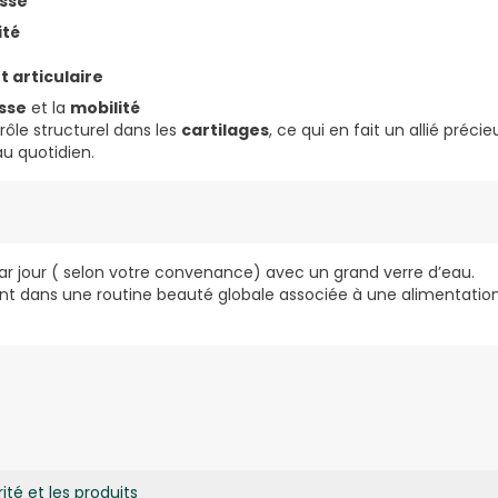
sse
ité
t articulaire
sse
et la
mobilité
rôle structurel dans les
cartilages
, ce qui en fait un allié préci
u quotidien.
r jour ( selon votre convenance) avec un grand verre d’eau.
ment dans une routine beauté globale associée à une alimentation
omprimé : Collagène marin 500 mg, acide hyaluronique 30 mg, C
0 mg.
ité et les produits