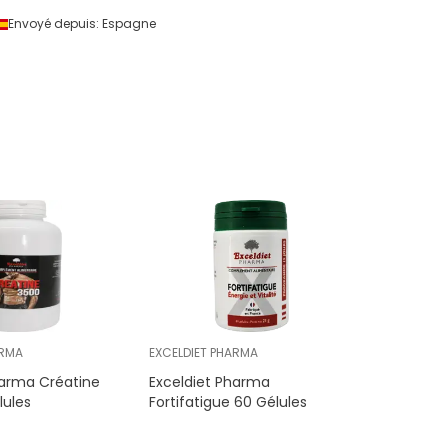
Envoyé depuis:
Espagne
Envoyé 
ARMA
EXCELDIET PHARMA
harma Créatine
Exceldiet Pharma
lules
Fortifatigue 60 Gélules