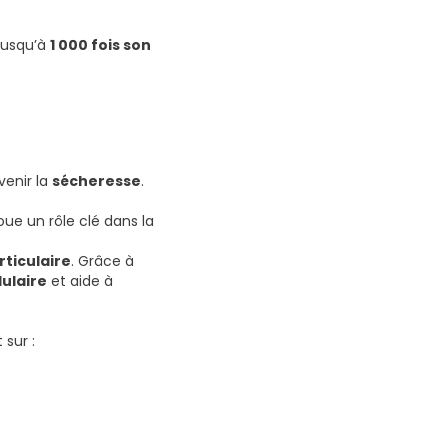
jusqu’à
1 000 fois son
venir la
sécheresse
.
oue un rôle clé dans la
rticulaire
. Grâce à
lulaire
et aide à
sur :