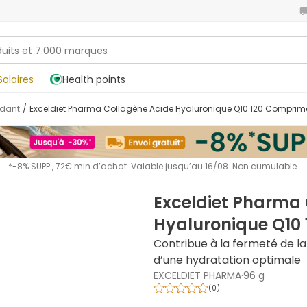
Solaires
Health points
ydant
/
Exceldiet Pharma Collagène Acide Hyaluronique Q10 120 Comprim
*-8% SUPP., 72€ min d’achat. Valable jusqu’au 16/08. Non cumulable.
Exceldiet Pharma
Hyaluronique Q10
Contribue à la fermeté de la
d’une hydratation optimale
EXCELDIET PHARMA
·
96 g
(
0
)