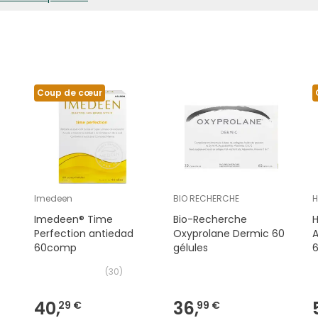
Coup de cœur
Imedeen
BIO RECHERCHE
H
Imedeen® Time
Bio-Recherche
Perfection antiedad
Oxyprolane Dermic 60
A
60comp
gélules
(
30
)
40,
36,
29 €
99 €