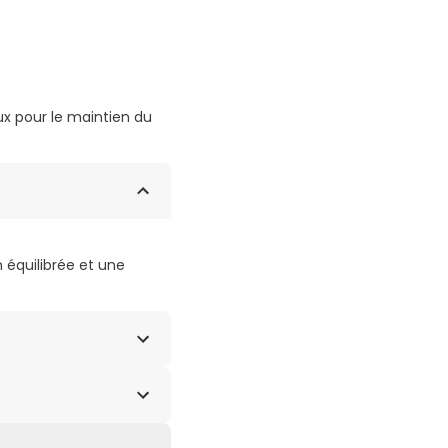
eux pour le maintien du
 équilibrée et une
oenzyme Q10 15 mg,