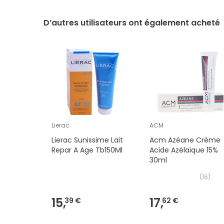
D’autres utilisateurs ont également acheté
Lierac
ACM
Lierac Sunissime Lait
Acm Azéane Crème
Repar A Age Tb150Ml
Acide Azélaique 15%
30ml
(
16
)
15,
17,
39 €
62 €