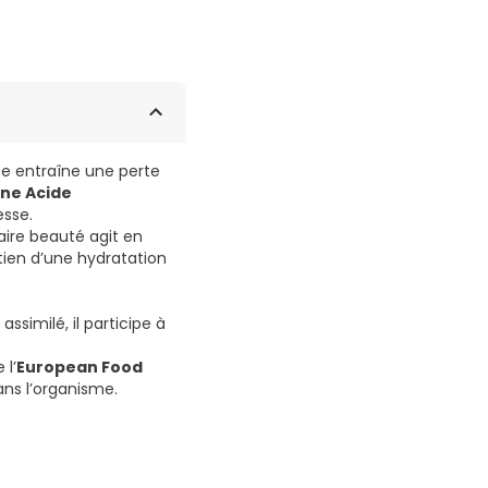
se entraîne une perte
ne Acide
esse.
ire beauté agit en
ien d’une hydratation
 assimilé, il participe à
 l’
European Food
ans l’organisme.