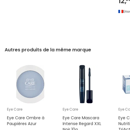
12,
Env
Autres produits de la même marque
Eye Care
Eye Care
Eye Ca
Eye Care Ombre à
Eye Care Mascara
Eye 
Paupières Azur
Intense Regard XXL
Nutri
Noir 10g
TriAc