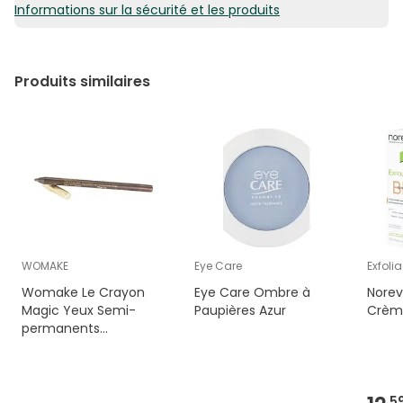
Phenethyl Alcohol, Butylene Glycol, P-Anisic Acid,
Informations sur la sécurité et les produits
5,28€ / 100 ml
Poloxamer 184, Sodium Phosphate, CI 42090 (Blue 1)
(BP01)
Produits similaires
WOMAKE
Eye Care
Exfoli
Womake Le Crayon
Eye Care Ombre à
Norev
Magic Yeux Semi-
Paupières Azur
Crème
permanents
Chocolate Star 0
5