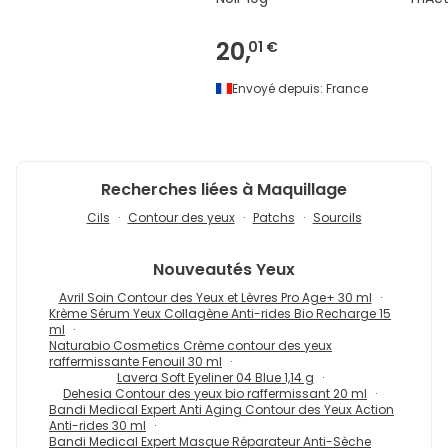
Sèch
20,
01 €
Envoyé depuis:
France
Recherches liées à Maquillage
Cils
Contour des yeux
Patchs
Sourcils
Nouveautés
Yeux
Avril Soin Contour des Yeux et Lèvres Pro Age+ 30 ml
Krème Sérum Yeux Collagène Anti-rides Bio Recharge 15
ml
Naturabio Cosmetics Crème contour des yeux
raffermissante Fenouil 30 ml
Lavera Soft Eyeliner 04 Blue 1,14 g
Dehesia Contour des yeux bio raffermissant 20 ml
Bandi Medical Expert Anti Aging Contour des Yeux Action
Anti-rides 30 ml
Bandi Medical Expert Masque Réparateur Anti-Sèche