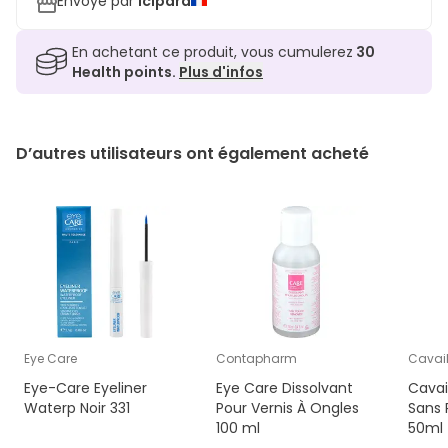
Envoyé par
icipara
En achetant ce produit, vous cumulerez
30
Health points.
Plus d'infos
D’autres utilisateurs ont également acheté
Eye Care
Contapharm
Cavail
Eye-Care Eyeliner
Eye Care Dissolvant
Cavai
Waterp Noir 331
Pour Vernis À Ongles
Sans 
100 ml
50ml