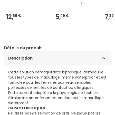
(
1
)
12,
5,
7,
69 €
49 €
37
Détails du produit
Description
Cette solution démaquillante biphasique, démaquille
tous les types de maquillage, même waterproof et est
formulée pour les femmes aux yeux sensibles,
porteuses de lentilles de contact ou allergiques.
Parfaitement adaptée à la physiologie de l'oeil, elle
élimine instantanément et en douceur le maquillage
waterproof.
CARACTERISTIQUES
Ne laisse pas de sensation de gras. Ne pique pas les