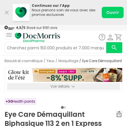
Continuez sur l’App
Nous prenons soin de vous avec des
Ouvrir
promos exclusives
4,5
/5
Basé sur
9161
avis
Beauté et cosmétique
/
Yeux
/
Maquillage
/
Eye Care Démaquillant Bi
Voir détails
*-8% SUPP., 72€ min d’achat. Valable jusqu’au 16/08. Non
cumulable.
+
30
Health points
Eye Care Démaquillant
Biphasique 113 2 en 1 Express