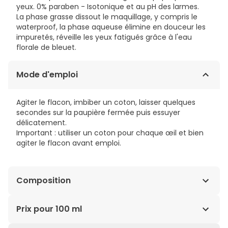
yeux. 0% paraben - Isotonique et au pH des larmes.
La phase grasse dissout le maquillage, y compris le
waterproof, la phase aqueuse élimine en douceur les
impuretés, réveille les yeux fatigués grâce à l'eau
florale de bleuet.
Mode d'emploi
Agiter le flacon, imbiber un coton, laisser quelques
secondes sur la paupière fermée puis essuyer
délicatement.
Important : utiliser un coton pour chaque œil et bien
agiter le flacon avant emploi.
Composition
Aqua (Water), Isododecane, Centaurea Cyanus Flower
Prix pour 100 ml
Water, Isostearyl Isostearate, Disodium Phosphate,