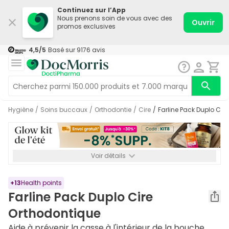
Continuez sur l’App
Nous prenons soin de vous avec des
Ouvrir
promos exclusives
4,5
/5
Basé sur
9176
avis
Hygiène
/
Soins buccaux
/
Orthodontie
/
Cire
/
Farline Pack Duplo Cir
Voir détails
*-8% SUPP., 72€ min d’achat. Valable jusqu’au 16/08. Non
cumulable.
+
13
Health points
Farline Pack Duplo Cire
Orthodontique
Aide à prévenir la casse à l'intérieur de la bouche