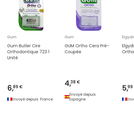
Gum
Gum
Elgydi
Gum Butler Cire
GUM Ortho Cera Pré-
Elgyd
Orthodontique 723 1
Coupée
Ortho
Unité
4,
38 €
6,
5,
89 €
99
Envoyé depuis:
Envoyé depuis:
France
Espagne
Env