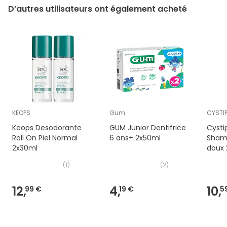
D’autres utilisateurs ont également acheté
KEOPS
Gum
CYSTI
Keops Desodorante
GUM Junior Dentifrice
Cysti
Roll On Piel Normal
6 ans+ 2x50ml
Sham
2x30ml
doux
(
1
)
(
2
)
12,
4,
10,
99 €
19 €
5