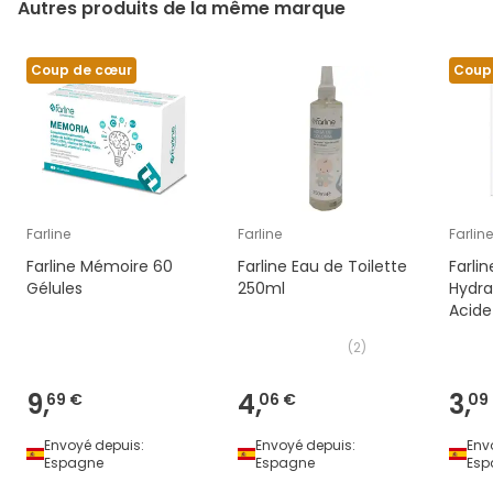
Autres produits de la même marque
Coup de cœur
Coup
Farline
Farline
Farline
Farline Mémoire 60
Farline Eau de Toilette
Farli
Gélules
250ml
Hydra
Acide
15ml
(
2
)
9,
4,
3,
69 €
06 €
09
Envoyé depuis:
Envoyé depuis:
Env
Espagne
Espagne
Esp