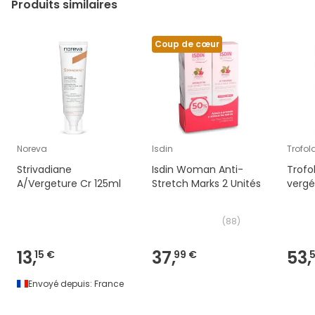
Produits similaires
Coup de cœur
Noreva
Isdin
Trofol
Strivadiane
Isdin Woman Anti-
Trofo
A/Vergeture Cr 125ml
Stretch Marks 2 Unités
vergé
(
88
)
13,
37,
53,
15 €
99 €
Envoyé depuis:
France