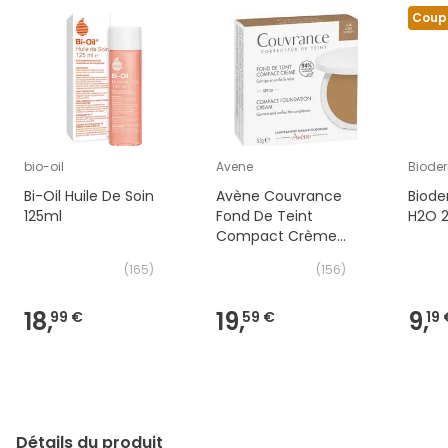
Coup
bio-oil
Avene
Biode
Bi-Oil Huile De Soin
Avène Couvrance
Biode
125ml
Fond De Teint
H2O 
Compact Crème
SPF30 1.4 Doré Golden
(
165
)
(
156
)
8,5g
18,
19,
9,
99 €
59 €
19 
Détails du produit