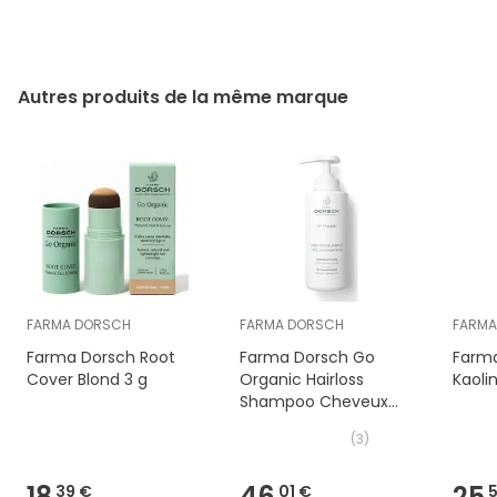
Autres produits de la même marque
FARMA DORSCH
FARMA DORSCH
FARMA
Farma Dorsch Root
Farma Dorsch Go
Farma
Cover Blond 3 g
Organic Hairloss
Kaoli
Shampoo Cheveux
Gras 500ml
(
3
)
18,
46,
25,
39 €
01 €