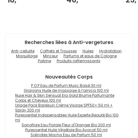
Recherches liées à Anti-vergetures
Anti-cellulite
Coffrets et Trousses
Huiles
Hydratation
Maquillage
Minceur
Parfums et eaux de Cologne
Poitrine
Produits raffermissants
Nouveautés
Corps
P.O.P Eau de Parfum Musc Boisé 30 ml
Granions Huile de massage à l’arnica 100 ml
Nuxe Hair & Skin Sensual Era Gold Brume Parfumante
Corps et Cheveux 100 ml
Uriage Pack Bariésun Crème Visage SPF50+ 50 ml +
Spray 200 ml
Puressentiel Indispensables Huile Experte Beauté Bio 100
ml
Sanoflore Eau Florale Fleur d'Oranger Bio 200 ml
Puressentiel Huile Végétale Bio Avocat 50 ml
Solinotes Mocha Eau de Parfum 50 ml