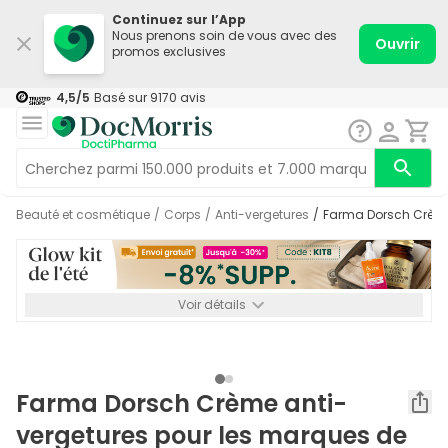
Continuez sur l’App
Nous prenons soin de vous avec des
Ouvrir
promos exclusives
4,5
/5
Basé sur
9170
avis
Beauté et cosmétique
/
Corps
/
Anti-vergetures
/
Farma Dorsch Crème
Voir détails
*-8% SUPP., 72€ min d’achat. Valable jusqu’au 16/08. Non
cumulable.
Farma Dorsch Crème anti-
vergetures pour les marques de