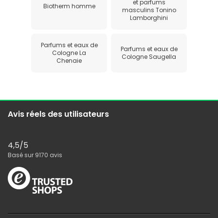
et parfums
Biotherm homme
masculins Tonino
Lamborghini
Parfums et eaux de
Parfums et eaux de
Cologne La
Cologne Saugella
Chenaie
Avis réels des utilisateurs
4,5
/5
Basé sur
9170
avis