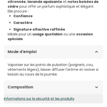
citronnée
,
lavande apaisante
et
notes boisées de
cèdre
pour offrir un parfum sophistiqué et élégant.
Elle procure :
Confiance
Caractère
Signature olfactive raffinée
Idéale pour un
usage quotidien
ou une
occasion
spéciale
.
Mode d'emploi
Vaporiser sur les points de pulsation (poignets, cou,
vêtements légers), laisser diffuser l’arôme et raviver si
besoin au cours de la journée.
Composition
Informations sur la sécurité et les produits
Alcohol denat., parfum (citron, lavande, cèdre),
agents fixants et stabilisants.