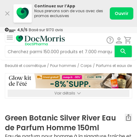
Continuez sur l’App
Nous prenons soin de vous avec des
Ouvrir
promos exclusives
4,5
/5
Basé sur
9170
avis
Beauté et cosmétique
/
Pour hommes
/
Corps
/
Parfums et eaux de 
Voir détails
*-8% SUPP., 72€ min d’achat. Valable jusqu’au 16/08. Non
cumulable.
Green Botanic Silver River Eau
de Parfum Homme 150ml
Eau de parfum pour homme à la signature fraîche et