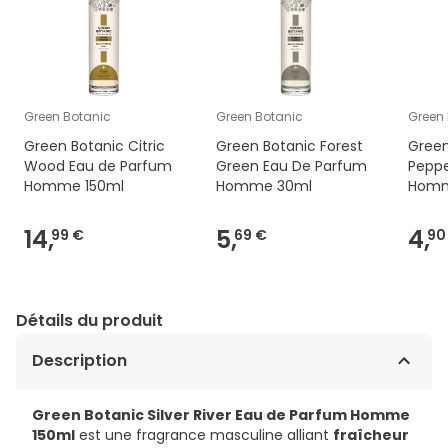
Green Botanic
Green Botanic
Green
Green Botanic Citric
Green Botanic Forest
Green
Wood Eau de Parfum
Green Eau De Parfum
Pepp
Homme 150ml
Homme 30ml
Homm
14,
5,
4,
99 €
69 €
90
Détails du produit
Description
Green Botanic Silver River Eau de Parfum Homme
150ml
est une fragrance masculine alliant
fraîcheur