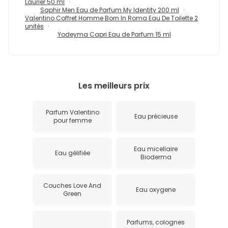
Laurier 50 ml
Saphir Men Eau de Parfum My Identity 200 ml
Valentino Coffret Homme Born In Roma Eau De Toilette 2
unités
Yodeyma Capri Eau de Parfum 15 ml
Les meilleurs prix
Parfum Valentino
Eau précieuse
pour femme
Eau micellaire
Eau gélifiée
Bioderma
Couches Love And
Eau oxygene
Green
Parfums, colognes