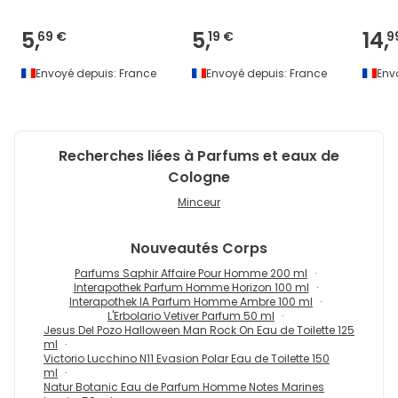
5,
5,
14,
69 €
19 €
9
Envoyé depuis:
France
Envoyé depuis:
France
Env
Recherches liées à Parfums et eaux de
Cologne
Minceur
Nouveautés
Corps
Parfums Saphir Affaire Pour Homme 200 ml
Interapothek Parfum Homme Horizon 100 ml
Interapothek IA Parfum Homme Ambre 100 ml
L'Erbolario Vetiver Parfum 50 ml
Jesus Del Pozo Halloween Man Rock On Eau de Toilette 125
ml
Victorio Lucchino N11 Evasion Polar Eau de Toilette 150
ml
Natur Botanic Eau de Parfum Homme Notes Marines