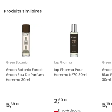
Produits similaires
Green Botanic
Iap Pharma
Green
Green Botanic Forest
Iap Pharma Pour
Green
Green Eau De Parfum
Homme Nº70 30ml
Blue
Homme 30ml
30ml
2,
60 €
5,
5,
69 €
19 
Envoyé depuis: