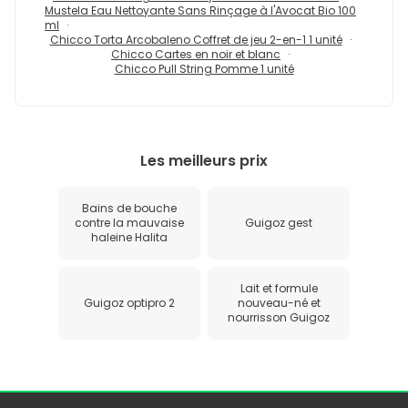
Mustela Eau Nettoyante Sans Rinçage à l'Avocat Bio 100
ml
Chicco Torta Arcobaleno Coffret de jeu 2-en-1 1 unité
Chicco Cartes en noir et blanc
Chicco Pull String Pomme 1 unité
Les meilleurs prix
Bains de bouche
contre la mauvaise
Guigoz gest
haleine Halita
Lait et formule
Guigoz optipro 2
nouveau-né et
nourrisson Guigoz