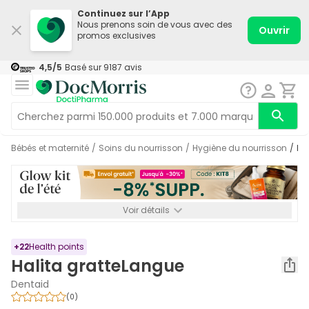
Continuez sur l’App
Nous prenons soin de vous avec des
Ouvrir
promos exclusives
4,5
/5
Basé sur
9187
avis
Bébés et maternité
/
Soins du nourrisson
/
Hygiène du nourrisson
/
H
Voir détails
*-8% SUPP., 72€ min d’achat. Valable jusqu’au 16/08. Non
cumulable.
+
22
Health points
Halita gratteLangue
Dentaid
(
0
)