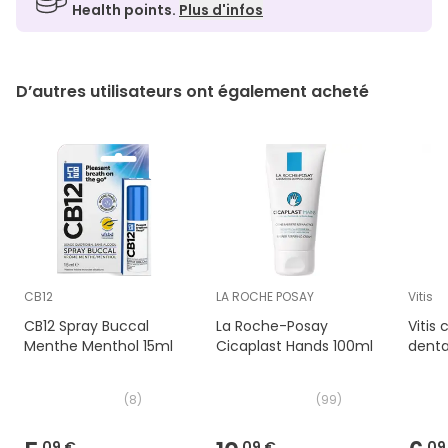
Health points.
Plus d'infos
D’autres utilisateurs ont également acheté
CB12
LA ROCHE POSAY
Vitis
CB12 Spray Buccal
La Roche-Posay
Vitis 
Menthe Menthol 15ml
Cicaplast Hands 100ml
denta
(
8
)
(
99
)
09 €
09 €
09