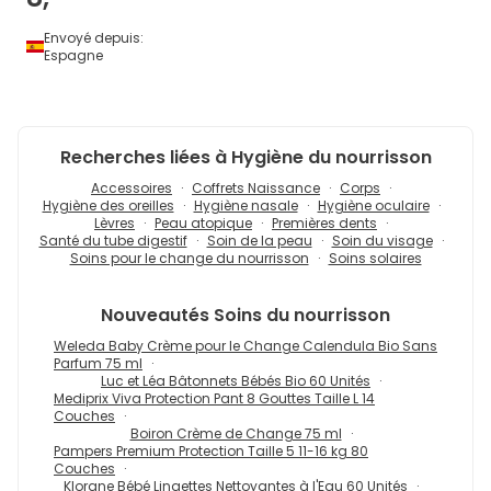
Envoyé depuis:
Espagne
Recherches liées à Hygiène du nourrisson
Accessoires
Coffrets Naissance
Corps
Hygiène des oreilles
Hygiène nasale
Hygiène oculaire
Lèvres
Peau atopique
Premières dents
Santé du tube digestif
Soin de la peau
Soin du visage
Soins pour le change du nourrisson
Soins solaires
Nouveautés
Soins du nourrisson
Weleda Baby Crème pour le Change Calendula Bio Sans
Parfum 75 ml
Luc et Léa Bâtonnets Bébés Bio 60 Unités
Mediprix Viva Protection Pant 8 Gouttes Taille L 14
Couches
Boiron Crème de Change 75 ml
Pampers Premium Protection Taille 5 11-16 kg 80
Couches
Klorane Bébé Lingettes Nettoyantes à l'Eau 60 Unités