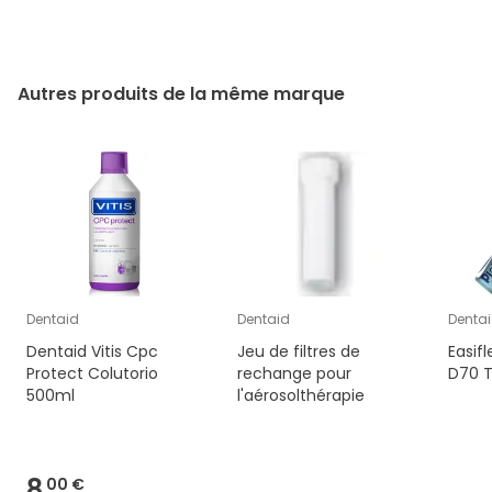
Autres produits de la même marque
Dentaid
Dentaid
Denta
Dentaid Vitis Cpc
Jeu de filtres de
Easifl
Protect Colutorio
rechange pour
D70 T
500ml
l'aérosolthérapie
8,
00 €