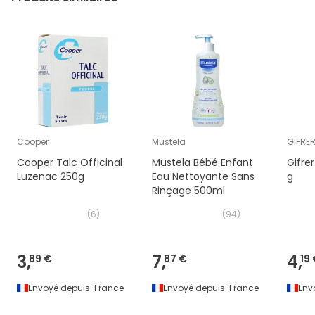
Cooper
Mustela
GIFRE
Cooper Talc Officinal
Mustela Bébé Enfant
Gifre
Luzenac 250g
Eau Nettoyante Sans
g
Rinçage 500ml
(
6
)
(
94
)
3,
7,
4,
89 €
87 €
19
Envoyé depuis:
France
Envoyé depuis:
France
Env