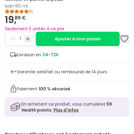
Isdin
·
150 ml
(
1
)
19,
89 €
Seulement 5 unités à ce prix
Ajouter à mon panier
Livraison en
24-72h
Garantie satisfait ou remboursé de 14 jours
Paiement
100 % sécurisé
En achetant ce produit, vous cumulerez
59
Health points.
Plus d'infos