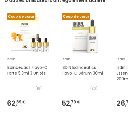
D’autres utilisateurs ont également acheté
Coup de cœur
Coup de cœur
Isdin
Isdin
Isdin
Isdinceutics Flavo-C
ISDIN Isdinceutics
Isdin 
Forte 5,3ml 3 Unités
Flavo-C Sérum 30ml
Essen
200m
(
16
)
(
30
)
62,
52,
26,
89 €
79 €