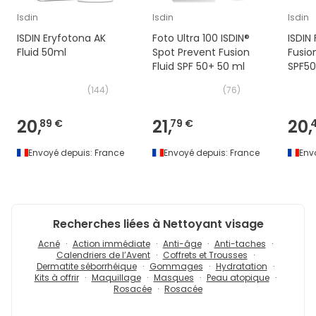
Isdin
Isdin
Isdin
ISDIN Eryfotona AK
Foto Ultra 100 ISDIN®
ISDIN
Fluid 50ml
Spot Prevent Fusion
Fusio
Fluid SPF 50+ 50 ml
SPF50
(
144
)
(
76
)
20,
21,
20,
89 €
79 €
Envoyé depuis:
France
Envoyé depuis:
France
Env
Recherches liées à Nettoyant visage
Acné
Action immédiate
Anti-âge
Anti-taches
Calendriers de l’Avent
Coffrets et Trousses
Dermatite séborrhéique
Gommages
Hydratation
Kits à offrir
Maquillage
Masques
Peau atopique
Rosacée
Rosacée