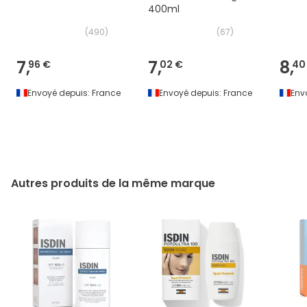
400ml
(
490
)
(
67
)
7,
7,
8,
96 €
02 €
40
Envoyé depuis:
France
Envoyé depuis:
France
Env
Autres produits de la même marque