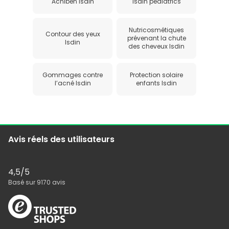
Acniben isdin
Isdin pediatrics
Nutricosmétiques
Contour des yeux
prévenant la chute
Isdin
des cheveux Isdin
Gommages contre
Protection solaire
l’acné Isdin
enfants Isdin
Avis réels des utilisateurs
4,5
/5
Basé sur
9170
avis