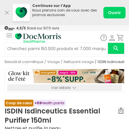
Continuez sur l’App
Nous prenons soin de vous avec des
Ouvrir
promos exclusives
4,5
/5
Basé sur
9170
avis
Beauté et cosmétique
/
Visage
/
Nettoyant visage
/
ISDIN Isdinceutics
Voir détails
*-8% SUPP., 72€ min d’achat. Valable jusqu’au 16/08. Non
cumulable.
Coup de cœur
+
59
Health points
ISDIN Isdinceutics Essential
Purifier 150ml
Nettoie et purifie la peau