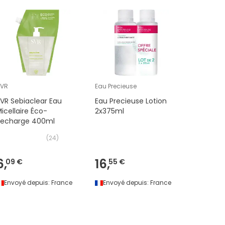
SVR
Eau Precieuse
SVR
VR Sebiaclear Eau
Eau Precieuse Lotion
SVR Sens
icellaire Éco-
2x375ml
Micellai
Recharge 400ml
400ml
(
24
)
6,
16,
6,
09 €
55 €
39 €
Envoyé depuis:
France
Envoyé depuis:
France
Envoyé 