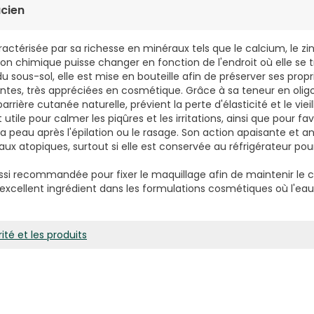
cien
ctérisée par sa richesse en minéraux tels que le calcium, le zinc,
on chimique puisse changer en fonction de l'endroit où elle se t
u sous-sol, elle est mise en bouteille afin de préserver ses propr
ntes, très appréciées en cosmétique. Grâce à sa teneur en olig
arrière cutanée naturelle, prévient la perte d'élasticité et le vi
utile pour calmer les piqûres et les irritations, ainsi que pour fav
la peau après l'épilation ou le rasage. Son action apaisante et an
ux atopiques, surtout si elle est conservée au réfrigérateur pou
si recommandée pour fixer le maquillage afin de maintenir le co
un excellent ingrédient dans les formulations cosmétiques où l'e
ité et les produits