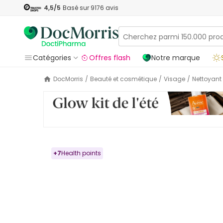
4,5
/5
Basé sur
9176
avis
Catégories
Offres flash
Notre marque
DocMorris
/
Beauté et cosmétique
/
Visage
/
Nettoyant
+
7
Health points