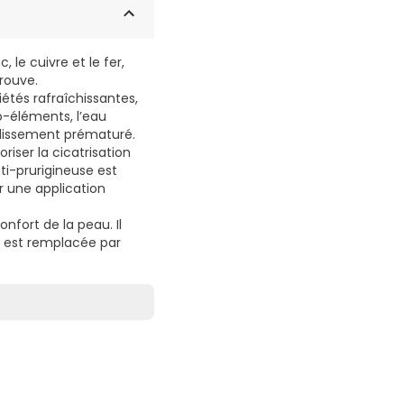
 le cuivre et le fer,
rouve.
iétés rafraîchissantes,
o-éléments, l’eau
eillissement prématuré.
oriser la cicatrisation
ti-prurigineuse est
r une application
nfort de la peau. Il
au est remplacée par