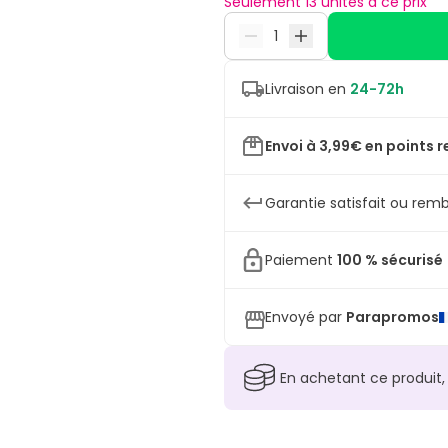
Seulement 13 unités à ce prix
Livraison en
24-72h
Envoi à 3,99€ en points r
Garantie satisfait ou remb
Paiement
100 % sécurisé
Envoyé par
Parapromos
En achetant ce produit