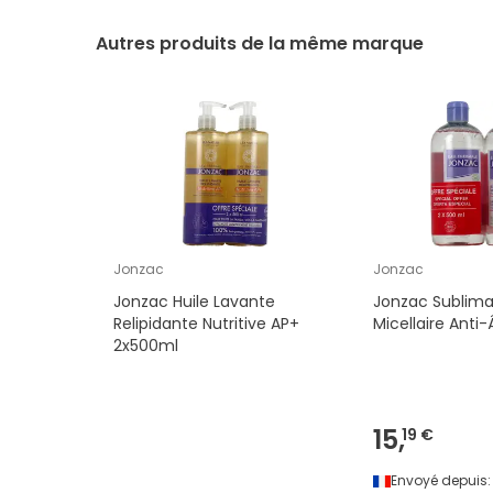
Autres produits de la même marque
Jonzac
Jonzac
Jonzac Huile Lavante
Jonzac Sublima
Relipidante Nutritive AP+
Micellaire Anti
2x500ml
15,
19 €
Envoyé depuis: