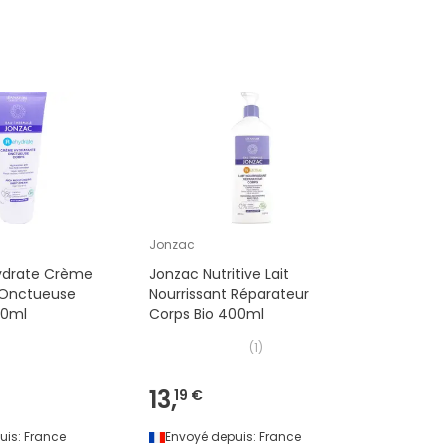
Jonzac
ydrate Crème
Jonzac Nutritive Lait
 Onctueuse
Nourrissant Réparateur
00ml
Corps Bio 400ml
(
1
)
13,
19 €
uis:
France
Envoyé depuis:
France