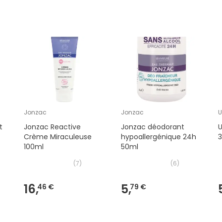
Jonzac
Jonzac
U
t
Jonzac Reactive
Jonzac déodorant
U
Crème Miraculeuse
hypoallergénique 24h
100ml
50ml
(
7
)
(
6
)
16,
5,
46 €
79 €