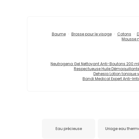
Baume
Brosse pour le visage
Cotons
D
Mousse n
Neutrogena Gel Nettoyant Anti-Boutons 200 m
Respectueuse Huile Démaquillante 
Dehesia Lotion tonique v
Bandi Medical Expert Anti-Irri
Eau précieuse
Uriage eau therm