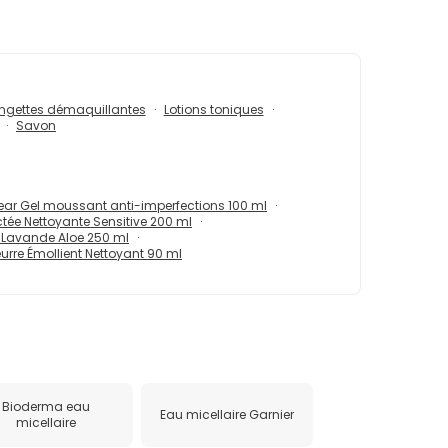
ingettes démaquillantes
Lotions toniques
Savon
ear Gel moussant anti-imperfections 100 ml
tée Nettoyante Sensitive 200 ml
n Lavande Aloe 250 ml
eurre Émollient Nettoyant 90 ml
Bioderma eau
Eau micellaire Garnier
micellaire