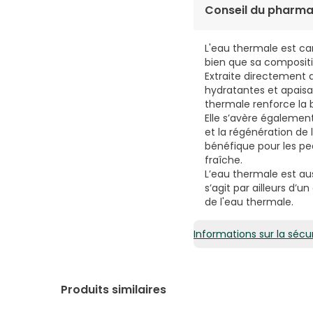
4,28€ / 100 ml
Conseil du pharma
L'eau thermale est cara
bien que sa compositi
Extraite directement d
hydratantes et apaisa
thermale renforce la b
Elle s’avère également 
et la régénération de 
bénéfique pour les pea
fraîche.
L’eau thermale est aus
s’agit par ailleurs d’
de l'eau thermale.
Informations sur la sécur
Produits similaires