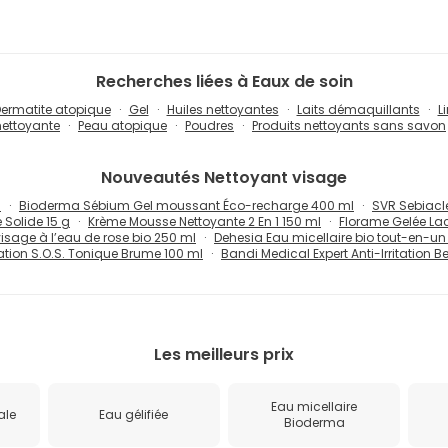
Recherches liées à Eaux de soin
ermatite atopique
Gel
Huiles nettoyantes
Laits démaquillants
L
ettoyante
Peau atopique
Poudres
Produits nettoyants sans savon
Nouveautés
Nettoyant visage
l
Bioderma Sébium Gel moussant Éco-recharge 400 ml
SVR Sebiacl
Solide 15 g
Krème Mousse Nettoyante 2 En 1 150 ml
Florame Gelée Lac
isage à l’eau de rose bio 250 ml
Dehesia Eau micellaire bio tout-en-u
tation S.O.S. Tonique Brume 100 ml
Bandi Medical Expert Anti-Irritation B
Les meilleurs prix
Eau micellaire
ale
Eau gélifiée
Bioderma