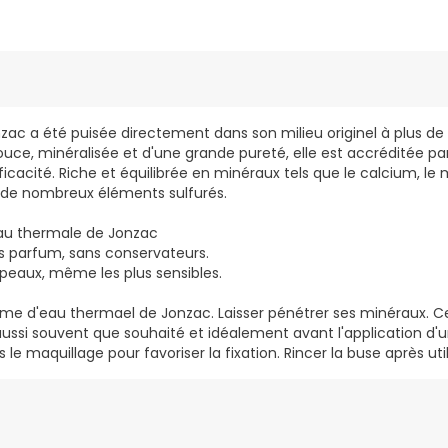
zac a été puisée directement dans son milieu originel à plus de
ouce, minéralisée et d'une grande pureté, elle est accréditée p
icacité. Riche et équilibrée en minéraux tels que le calcium, le
de nombreux éléments sulfurés.
au thermale de Jonzac
s parfum, sans conservateurs.
 peaux, même les plus sensibles.
ume d'eau thermael de Jonzac. Laisser pénétrer ses minéraux. C
ssi souvent que souhaité et idéalement avant l'application d'un 
e maquillage pour favoriser la fixation. Rincer la buse après util