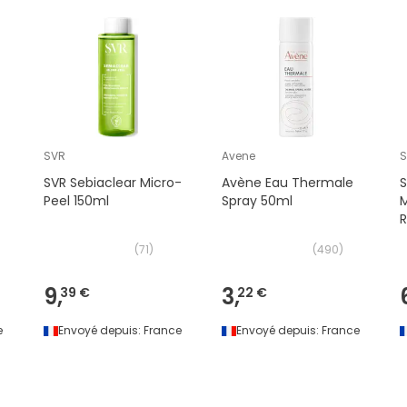
SVR
Avene
SVR Sebiaclear Micro-
Avène Eau Thermale
S
Peel 150ml
Spray 50ml
M
(
71
)
(
490
)
9,
3,
39 €
22 €
e
Envoyé depuis:
France
Envoyé depuis:
France