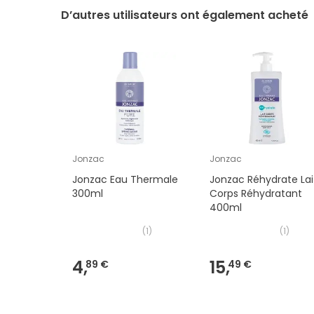
D’autres utilisateurs ont également acheté
Jonzac
Jonzac
Jonzac Eau Thermale
Jonzac Réhydrate Lai
300ml
Corps Réhydratant
400ml
(
1
)
(
1
)
4,
15,
89 €
49 €