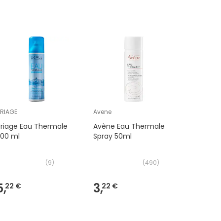
RIAGE
Avene
Jonzac
riage Eau Thermale
Avène Eau Thermale
Jonzac D
300 ml
Spray 50ml
Haute To
50ml
(
9
)
(
490
)
5,
3,
5,
22 €
22 €
55 €