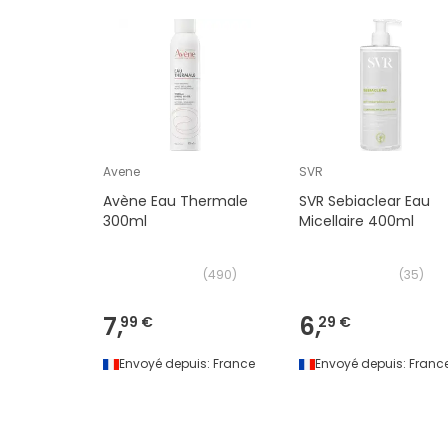
Avene
SVR
Avène Eau Thermale
SVR Sebiaclear Eau
300ml
Micellaire 400ml
(
490
)
(
35
)
7,
6,
99 €
29 €
Envoyé depuis:
France
Envoyé depuis:
Franc