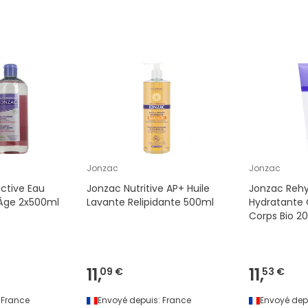
Jonzac
Jonzac
ctive Eau
Jonzac Nutritive AP+ Huile
Jonzac Reh
-Âge 2x500ml
Lavante Relipidante 500ml
Hydratante
Corps Bio 2
11,
11,
09 €
53 €
France
Envoyé depuis:
France
Envoyé dep