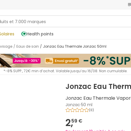
Solaires
Health points
 visage
/
Eaux de soin
/
Jonzac Eau Thermale Jonzac 50ml
*-8% SUPP., 72€ min d’achat. Valable jusqu’au 16/08. Non cumulable.
Jonzac Eau Therm
Jonzac Eau Thermale Vapor
Jonzac
·
50 ml
(
0
)
2,
59 €