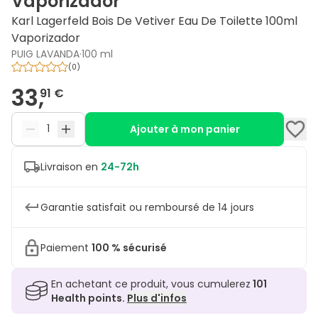
Vaporizador
Karl Lagerfeld Bois De Vetiver Eau De Toilette 100ml
Vaporizador
PUIG LAVANDA
·
100 ml
(
0
)
33,
91 €
Ajouter à mon panier
Livraison en
24-72h
Garantie satisfait ou remboursé de 14 jours
Paiement
100 % sécurisé
En achetant ce produit, vous cumulerez
101
Health points.
Plus d'infos