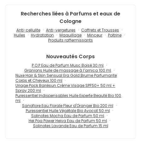
Recherches liées à Parfums et eaux de
Cologne
Anti-cellulite
Anti-vergetures
Coffrets et Trousses
Huiles
Hydratation
Maquillage
Minceur
Poitrine
Produits raffermissants
Nouveautés
Corps
P.O.P Eau de Parfum Musc Boisé 30 ml
Granions Huile de massage à l’arnica 100 ml
Nuxe Hair & Skin Sensual Era Gold Brume Parfumante
Corps et Cheveux 100 ml
Uriage Pack Bariésun Crème Visage SPF50+ 50 ml +
Spray 200 ml
Puressentiel Indispensables Huile Experte Beauté Bio 100
ml
Sanoflore Eau Florale Fleur d'Oranger Bio 200 ml
Puressentiel Huile Végétale Bio Avocat 50 ml
Solinotes Mocha Eau de Parfum 50 ml
Hei Poa Power Heiva Eau de Parfum 50 ml
Solinotes Lavande Eau de Parfum 15 ml