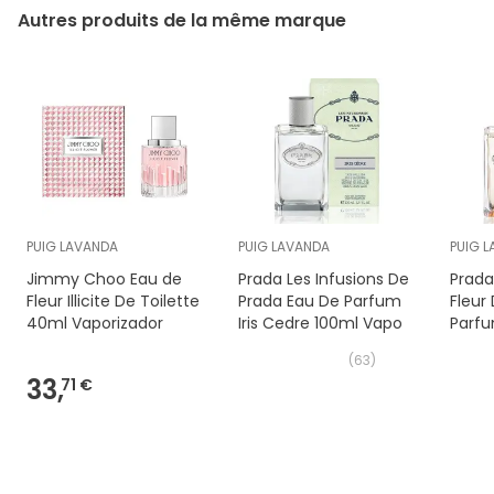
Autres produits de la même marque
PUIG LAVANDA
PUIG LAVANDA
PUIG 
Jimmy Choo Eau de
Prada Les Infusions De
Prada 
Fleur Illicite De Toilette
Prada Eau De Parfum
Fleur
40ml Vaporizador
Iris Cedre 100ml Vapo
Parfu
(
63
)
33,
71 €