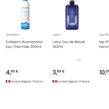
Doliderm
Laino
Iap P
Doliderm Brumisateur
Laino Eau de Bleuet
Iap P
Eau Thermale 300ml
250ml
Homm
(
6
)
4,
3,
10,
99 €
89 €
0
Envoyé depuis:
France
Envoyé depuis:
France