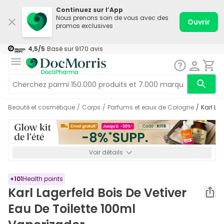
Continuez sur l’App
Nous prenons soin de vous avec des
Ouvrir
promos exclusives
4,5
/5
Basé sur
9170
avis
Beauté et cosmétique
/
Corps
/
Parfums et eaux de Cologne
/
Karl L
Voir détails
*-8% SUPP., 72€ min d’achat. Valable jusqu’au 16/08. Non
cumulable.
+
101
Health points
Karl Lagerfeld Bois De Vetiver
Eau De Toilette 100ml