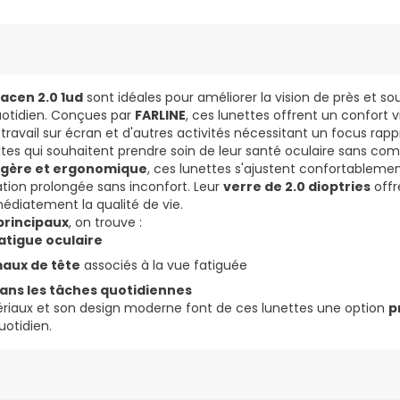
acen 2.0 1ud
sont idéales pour améliorer la vision de près et 
otidien. Conçues par
FARLINE
, ces lunettes offrent un confort v
le travail sur écran et d'autres activités nécessitant un focus rapp
ltes qui souhaitent prendre soin de leur santé oculaire sans com
égère et ergonomique
, ces lunettes s'ajustent confortablemen
ation prolongée sans inconfort. Leur
verre de 2.0 dioptries
offr
médiatement la qualité de vie.
principaux
, on trouve :
atigue oculaire
aux de tête
associés à la vue fatiguée
dans les tâches quotidiennes
ériaux et son design moderne font de ces lunettes une option
p
uotidien.