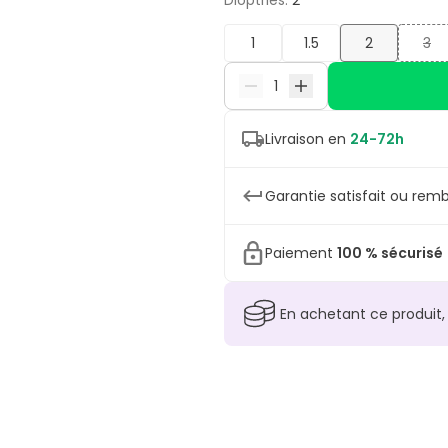
Dioptries
:
2
1
1.5
2
3
Livraison en
24-72h
Garantie satisfait ou remb
Paiement
100 % sécurisé
En achetant ce produit