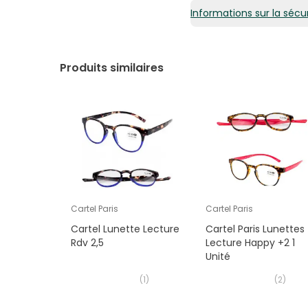
Informations sur la sécur
11,88€ / Unités
Produits similaires
Cartel Paris
Cartel Paris
Cartel Lunette Lecture
Cartel Paris Lunettes
Rdv 2,5
Lecture Happy +2 1
Unité
(
1
)
(
2
)