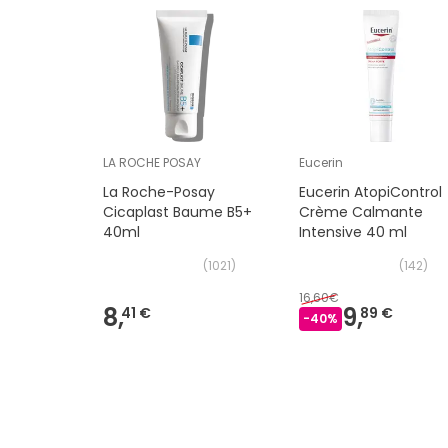
LA ROCHE POSAY
Eucerin
La Roche-Posay
Eucerin AtopiControl
Cicaplast Baume B5+
Crème Calmante
40ml
Intensive 40 ml
(
1021
)
(
142
)
16,60€
8,
9,
41 €
89 €
-
40
%