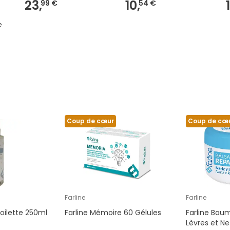
23,
10,
99 €
54 €
e
Coup de cœur
Coup de cœ
Farline
Farline
Toilette 250ml
Farline Mémoire 60 Gélules
Farline Bau
Lèvres et Ne