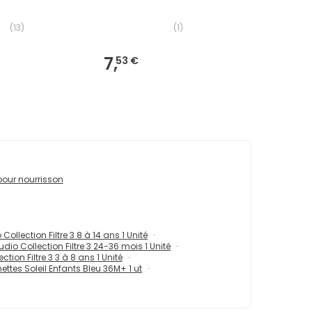
(
13
)
(
1
)
7,
53 €
 pour nourrisson
Collection Filtre 3 8 à 14 ans 1 Unité
dio Collection Filtre 3 24-36 mois 1 Unité
tion Filtre 3 3 à 8 ans 1 Unité
ttes Soleil Enfants Bleu 36M+ 1 ut