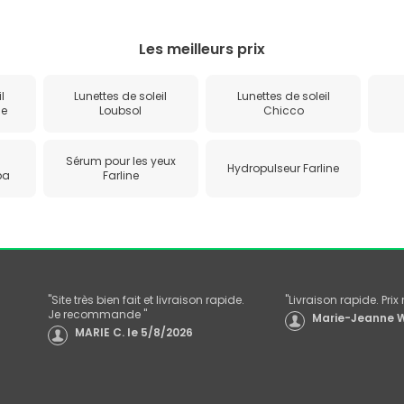
Les meilleurs prix
l
Lunettes de soleil
Lunettes de soleil
me
Loubsol
Chicco
Sérum pour les yeux
Hydropulseur Farline
ba
Farline
"
Site très bien fait et livraison rapide.
"
Livraison rapide. Pri
Je recommande
"
Marie-Jeanne W
MARIE C.
le
5/8/2026