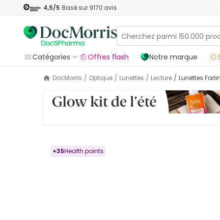
4,5
/5
Basé sur
9170
avis
Catégories
Offres flash
Notre marque
DocMorris
/
Optique
/
Lunettes
/
Lecture
/
Lunettes Farl
+
35
Health points