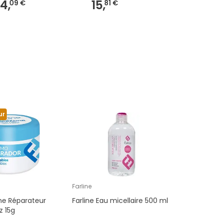
14,
15,
09 €
81 €
ur
Farline
me Réparateur
Farline Eau micellaire 500 ml
z 15g