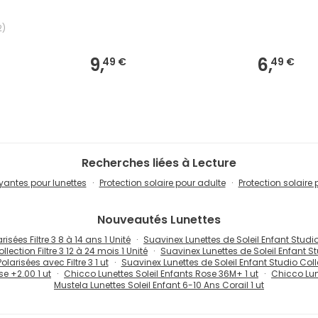
2
)
9,
6,
49 €
49 €
Recherches liées à Lecture
oyantes pour lunettes
Protection solaire pour adulte
Protection solaire
Nouveautés
Lunettes
isées Filtre 3 8 à 14 ans 1 Unité
Suavinex Lunettes de Soleil Enfant Studio 
lection Filtre 3 12 à 24 mois 1 Unité
Suavinex Lunettes de Soleil Enfant Stu
larisées avec Filtre 3 1 ut
Suavinex Lunettes de Soleil Enfant Studio Collec
se +2.00 1 ut
Chicco Lunettes Soleil Enfants Rose 36M+ 1 ut
Chicco Lune
Mustela Lunettes Soleil Enfant 6-10 Ans Corail 1 ut