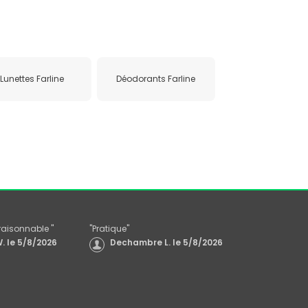
Lunettes Farline
Déodorants Farline
x raisonnable
"
"
Pratique
"
.
le
5/8/2026
Dechambre L.
le
5/8/2026