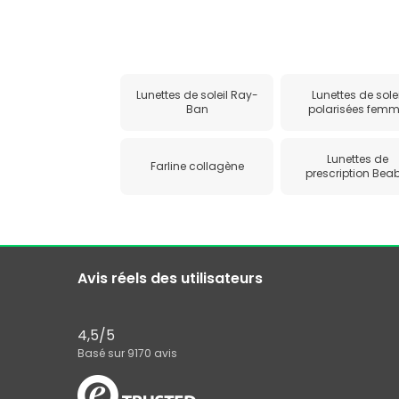
Lunettes de soleil Ray-
Lunettes de solei
Ban
polarisées fem
Lunettes de
Farline collagène
prescription Bea
Avis réels des utilisateurs
4,5
/5
Basé sur
9170
avis