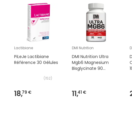
Lactibiane
DMI Nutrition
D
PiLeJe Lactibiane
DMI Nutrition Ultra
D
Référence 30 Gélules
Mgb6 Magnesium
C
Bisglycinate 90
1
Capsules
(
152
)
18,
11,
79 €
41 €