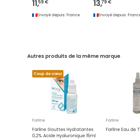
11,
13,
59 €
79 €
Envoyé depuis:
France
Envoyé depuis:
Franc
Autres produits de la même marque
Coup de cœur
Farline
Farline
Farline Gouttes Hydratantes
Farline Eau de 
0,2% Acide Hyaluronique 15ml