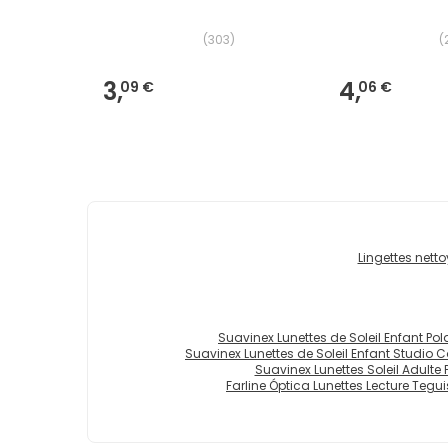
(
303
)
(
3,
4,
09 €
06 €
Lingettes nett
Suavinex Lunettes de Soleil Enfant Polar
Suavinex Lunettes de Soleil Enfant Studio Col
Suavinex Lunettes Soleil Adulte Po
Farline Óptica Lunettes Lecture Tegui