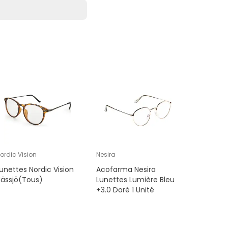
ordic Vision
Nesira
Cartel Par
unettes Nordic Vision
Acofarma Nesira
Cartel L
ässjö(Tous)
Lunettes Lumière Bleu
Madame
+3.0 Doré 1 Unité