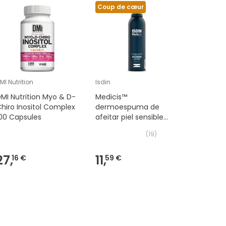
Coup de cœur
MI Nutrition
Isdin
Looking
MI Nutrition Myo & D-
Medicis™
Looking 
hiro Inositol Complex
dermoespuma de
+2.00 1u
00 Capsules
afeitar piel sensible
200ml
(
19
)
27,
11,
17,
16 €
59 €
16 €