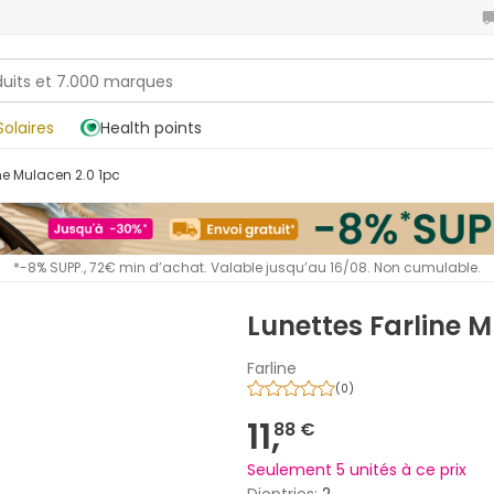
Solaires
Health points
ine Mulacen 2.0 1pc
*-8% SUPP., 72€ min d’achat. Valable jusqu’au 16/08. Non cumulable.
Lunettes Farline M
Farline
(
0
)
11,
88 €
Seulement 5 unités à ce prix