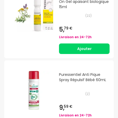
On Gel apaisant biologique
15ml
(
22
)
5,
79 €
Livraison en
24-72h
Ajouter
Puressentiel Anti Pique
Spray Répulsif Bébé 60mL
(
2
)
9,
59 €
Livraison en
24-72h