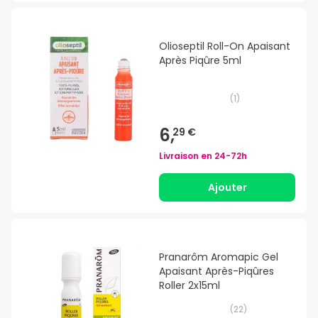
Olioseptil Roll-On Apaisant
Après Piqûre 5ml
(
1
)
6,
29 €
Livraison en
24-72h
Ajouter
Pranarôm Aromapic Gel
Apaisant Après-Piqûres
Roller 2x15ml
(
22
)