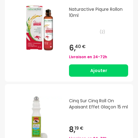
Naturactive Piqure Rollon
10ml
(
2
)
6,
40 €
Livraison en
24-72h
Ajouter
Cinq Sur Cinq Roll On
Apaisant Effet Glaçon 15 ml
8,
19 €