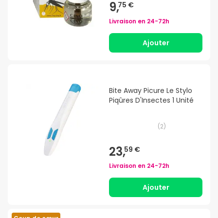
9,
75 €
Livraison en
24-72h
Ajouter
Bite Away Picure Le Stylo
Piqûres D'Insectes 1 Unité
(
2
)
23,
59 €
Livraison en
24-72h
Ajouter