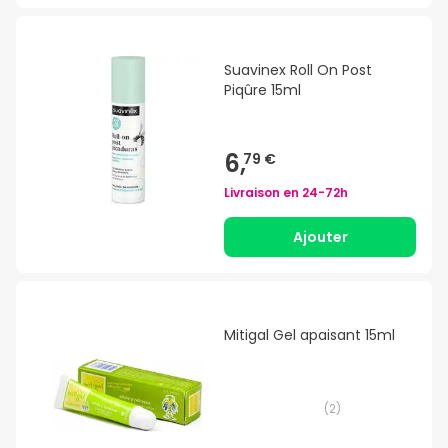
Suavinex Roll On Post
Piqûre 15ml
6,
79 €
Livraison en
24-72h
Ajouter
Mitigal Gel apaisant 15ml
(
2
)