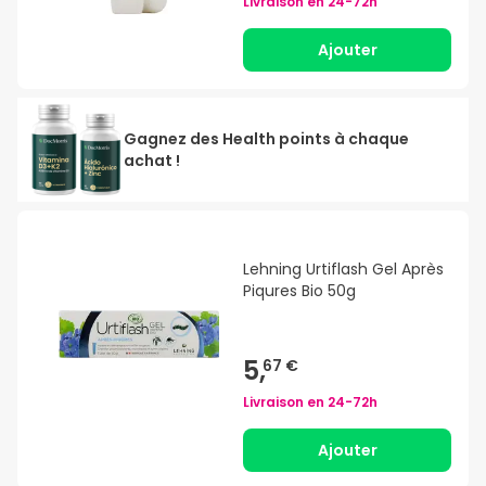
Livraison en
24-72h
Ajouter
Gagnez des Health points à chaque
achat !
Lehning Urtiflash Gel Après
Piqures Bio 50g
5,
67 €
Livraison en
24-72h
Ajouter