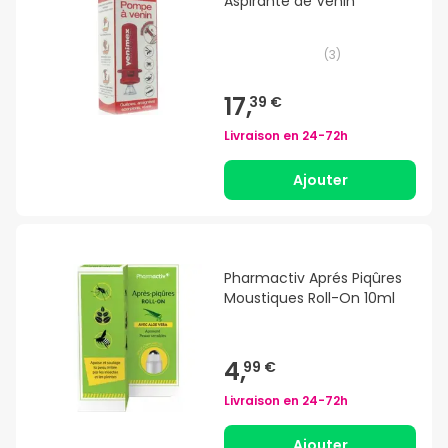
Aspirante de Venin
(
3
)
17,
39 €
Livraison en
24-72h
Ajouter
Pharmactiv Aprés Piqûres
Moustiques Roll-On 10ml
4,
99 €
Livraison en
24-72h
Ajouter