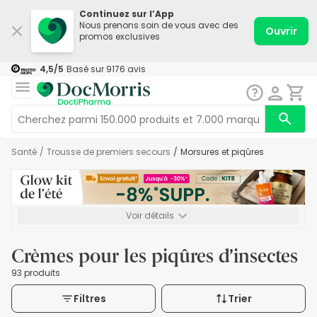
Continuez sur l’App
Nous prenons soin de vous avec des
Ouvrir
promos exclusives
4,5
/5
Basé sur
9176
avis
Santé
/
Trousse de premiers secours
/
Morsures et piqûres
Voir détails
*-8% SUPP., 72€ min d’achat. Valable jusqu’au 16/08. Non
cumulable.
Crèmes pour les piqûres d’insectes
93 produits
Filtres
Trier