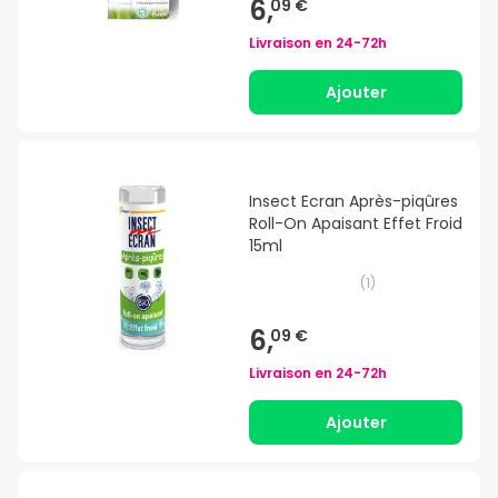
6,
09 €
Livraison en
24-72h
Ajouter
Insect Ecran Après-piqûres
Roll-On Apaisant Effet Froid
15ml
(
1
)
6,
09 €
Livraison en
24-72h
Ajouter