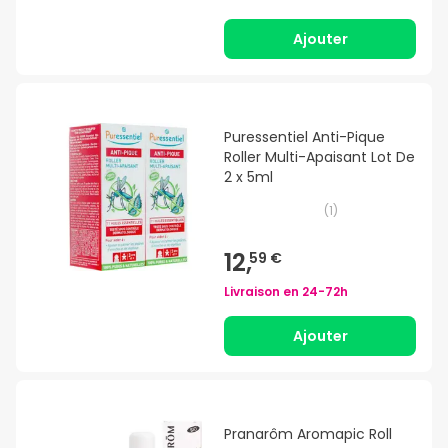
Ajouter
Puressentiel Anti-Pique
Roller Multi-Apaisant Lot De
2 x 5ml
(
1
)
12,
59 €
Livraison en
24-72h
Ajouter
Pranarôm Aromapic Roll