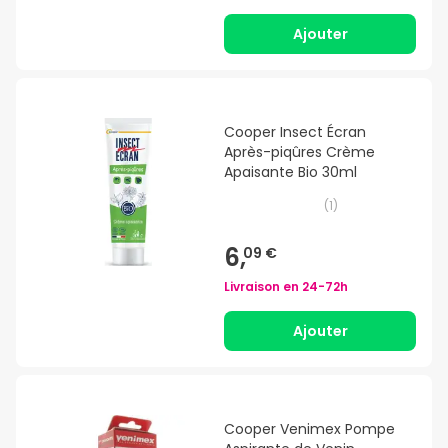
Ajouter
Cooper Insect Écran
Après-piqûres Crème
Apaisante Bio 30ml
(
1
)
6,
09 €
Livraison en
24-72h
Ajouter
Cooper Venimex Pompe