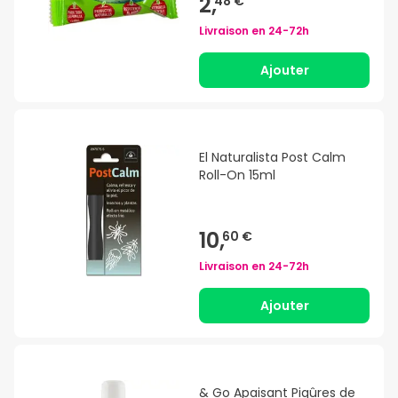
2,
48 €
Livraison en
24-72h
Ajouter
El Naturalista Post Calm
Roll-On 15ml
10,
60 €
Livraison en
24-72h
Ajouter
& Go Apaisant Piqûres de