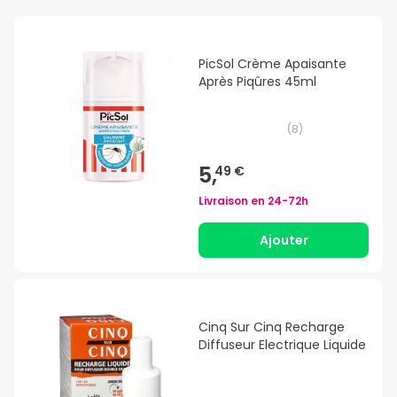
PicSol Crème Apaisante
Après Piqûres 45ml
(
8
)
5,
49 €
Livraison en
24-72h
Ajouter
Cinq Sur Cinq Recharge
Diffuseur Electrique Liquide