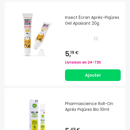
Insect Écran Après-Piqûres
Gel Apaisant 20g
(
1
)
5,
19 €
Livraison en
24-72h
Ajouter
Pharmascience Roll-On
Après Piqûres Bio 10ml
49 €