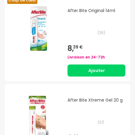
Coup de cœur
After Bite Original 14ml
(
25
)
8,
39 €
Livraison en
24-72h
Ajouter
After Bite Xtreme Gel 20 g
(
21
)