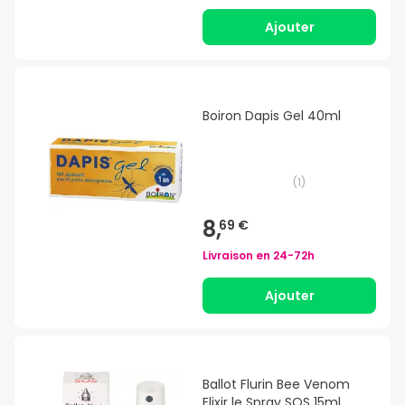
Ajouter
Boiron Dapis Gel 40ml
(
1
)
8,
69 €
Livraison en
24-72h
Ajouter
Ballot Flurin Bee Venom
Elixir le Spray SOS 15ml