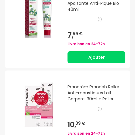
Apaisante Anti-Pique Bio
40ml
(
1
)
7,
59 €
Livraison en
24-72h
Ajouter
Pranarôm Pranabb Roller
Anti-moustiques Lait
Corporel 30ml + Roller
Après-Piqûres Gel Apaisant
(
1
)
15ml
10,
39 €
Livraison en
24-72h