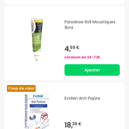
Parsidose Roll Moustiques
15ml
4,
59 €
Livraison en
24-72h
Ajouter
Coup de cœur
Evolsin Anti Piqûre
18,
39 €