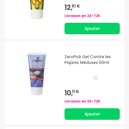
12,
61 €
Livraison en
24-72h
Ajouter
ZeroPick Gel Contre les
Piqûres Méduses 50ml
(
1
)
10,
11 €
Livraison en
24-72h
Ajouter