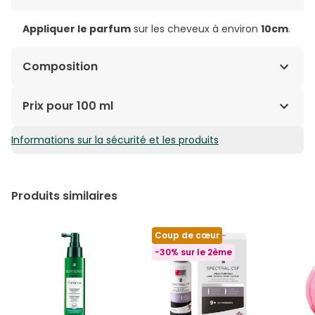
Appliquer le parfum
sur les cheveux à environ
10cm
.
Composition
Alcohol Denat., (Fragrance),Aqua Parfum
Prix pour 100 ml
(Water),Hydrolyzed Silk, Geraniol,Coumarin,
Hydroxycitronellal,Leuconostoc/RadishRoot Ferment
Informations sur la sécurité et les produits
75,58€ / 100 ml
Filtrate.
Produits similaires
Coup de cœur
-30% sur le 2ème