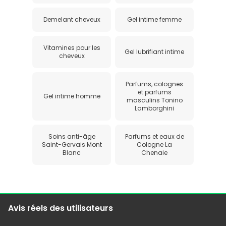
Demelant cheveux
Gel intime femme
Vitamines pour les
Gel lubrifiant intime
cheveux
Parfums, colognes
et parfums
Gel intime homme
masculins Tonino
Lamborghini
Soins anti-âge
Parfums et eaux de
Saint-Gervais Mont
Cologne La
Blanc
Chenaie
Avis réels des utilisateurs