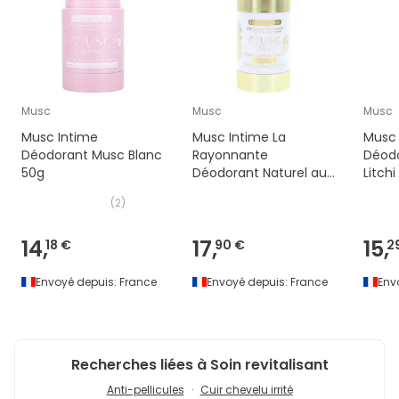
Musc
Musc
Musc
Musc Intime
Musc Intime La
Musc 
Déodorant Musc Blanc
Rayonnante
Déodo
50g
Déodorant Naturel au
Litchi
Monoï Oriental 50g
(
2
)
14,
17,
15,
18 €
90 €
2
Envoyé depuis:
France
Envoyé depuis:
France
Env
Recherches liées à Soin revitalisant
Anti-pellicules
Cuir chevelu irrité