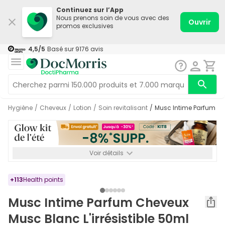
Continuez sur l’App
Nous prenons soin de vous avec des
Ouvrir
promos exclusives
4,5
/5
Basé sur
9176
avis
Hygiène
/
Cheveux
/
Lotion
/
Soin revitalisant
/
Musc Intime Parfum Ch
Voir détails
*-8% SUPP., 72€ min d’achat. Valable jusqu’au 16/08. Non
cumulable.
+
113
Health points
Musc Intime Parfum Cheveux
Musc Blanc L'irrésistible 50ml