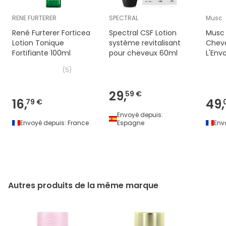
RENE FURTERER
SPECTRAL
Musc
René Furterer Forticea
Spectral CSF Lotion
Musc 
Lotion Tonique
système revitalisant
Cheve
Fortifiante 100ml
pour cheveux 60ml
L'Env
(
5
)
29,
59 €
16,
49,
79 €
Envoyé depuis:
Envoyé depuis:
France
Espagne
Env
Autres produits de la même marque