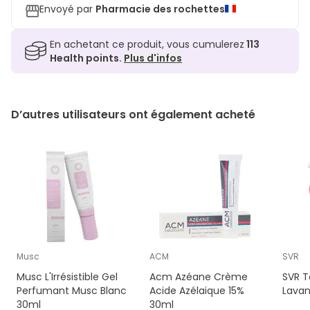
Envoyé par
Pharmacie des rochettes
En achetant ce produit, vous cumulerez
113
Health points.
Plus d'infos
D’autres utilisateurs ont également acheté
Musc
ACM
SVR
Musc L'Irrésistible Gel
Acm Azéane Crème
SVR T
Perfumant Musc Blanc
Acide Azélaique 15%
Lavan
30ml
30ml