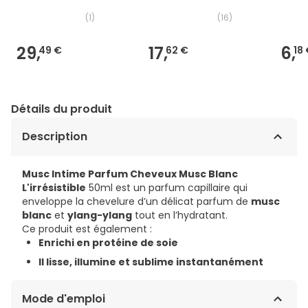
(
1
)
(
16
)
29,
17,
6,
49 €
62 €
18
Détails du produit
Description
Musc Intime Parfum Cheveux Musc Blanc
L'irrésistible
50ml est un parfum capillaire qui
enveloppe la chevelure d’un délicat parfum de
musc
blanc
et
ylang-ylang
tout en l’hydratant.
Ce produit est également :
Enrichi en protéine de soie
Il lisse, illumine et sublime instantanément
Mode d'emploi