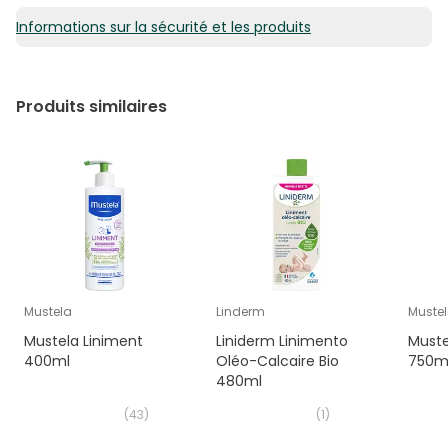
Informations sur la sécurité et les produits
Produits similaires
Mustela
Linderm
Muste
Mustela Liniment
Liniderm Linimento
Muste
400ml
Oléo-Calcaire Bio
750m
480ml
(
43
)
(
1
)