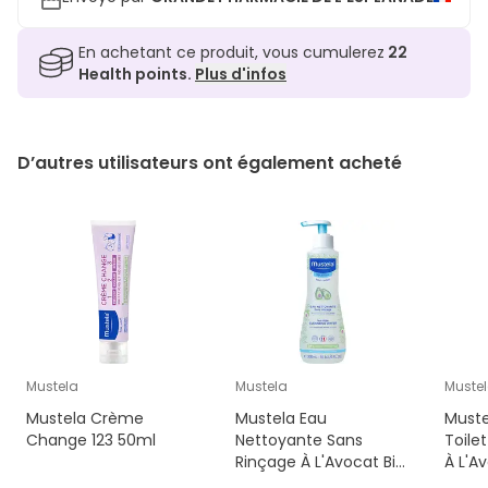
En achetant ce produit, vous cumulerez
22
Health points.
Plus d'infos
D’autres utilisateurs ont également acheté
Mustela
Mustela
Muste
Mustela Crème
Mustela Eau
Muste
Change 123 50ml
Nettoyante Sans
Toile
Rinçage À L'Avocat Bio
À L'A
300ml