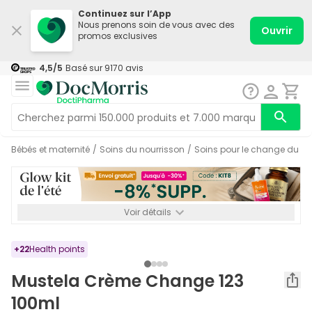
Continuez sur l’App
Nous prenons soin de vous avec des
Ouvrir
promos exclusives
4,5
/5
Basé sur
9170
avis
Bébés et maternité
/
Soins du nourrisson
/
Soins pour le change du no
Voir détails
*-8% SUPP., 72€ min d’achat. Valable jusqu’au 16/08. Non
cumulable.
+
22
Health points
Mustela Crème Change 123
100ml