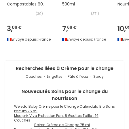
Compostables 60
500ml
Nourr
Unités
(
39
)
(
371
)
3,
7,
10,
09 €
69 €
0
Envoyé depuis:
France
Envoyé depuis:
France
Env
Recherches liées à Crème pour le change
Couches
Lingettes
Pâte à l’eau
Spray
Nouveautés
Soins pour le change du
nourrisson
Weleda Baby Crème pour le Change Calendula Bio Sans
Parfum 75 ml
Mediprix Viva Protection Pant 8 Gouttes Taille L 14
Couches
Boiron Crème de Change 75 ml