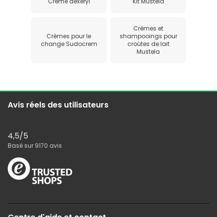
Creme dexeryl
Kit Mustela
Crèmes et
Crèmes pour le
shampooings pour
change Sudocrem
croûtes de lait
Mustela
Avis réels des utilisateurs
4,5
/5
Basé sur
9170
avis