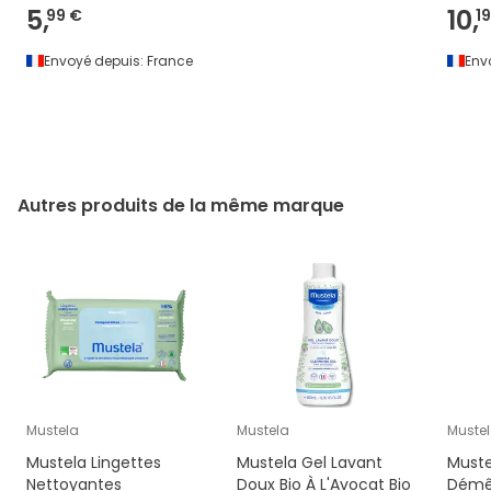
5,
10,
99 €
1
Envoyé depuis:
France
Env
Autres produits de la même marque
Mustela
Mustela
Muste
Mustela Lingettes
Mustela Gel Lavant
Muste
Nettoyantes
Doux Bio À L'Avocat Bio
Démê