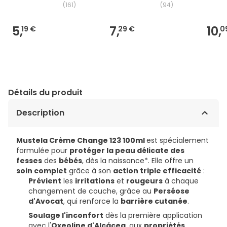
(
161
)
(
94
)
5,
7,
10,
19 €
29 €
0
Détails du produit
Description
Mustela Crème Change 123 100ml
est spécialement
formulée pour
protéger la peau délicate des
fesses
des
bébés
, dès la naissance*. Elle offre un
soin complet
grâce à son
action triple efficacité
:
Prévient
les
irritations
et
rougeurs
à chaque
changement de couche, grâce au
Perséose
d'Avocat
, qui renforce la
barrière cutanée
.
Soulage l'inconfort
dès la première application
avec l'
Oxeoline d'Alcácea
, aux
propriétés