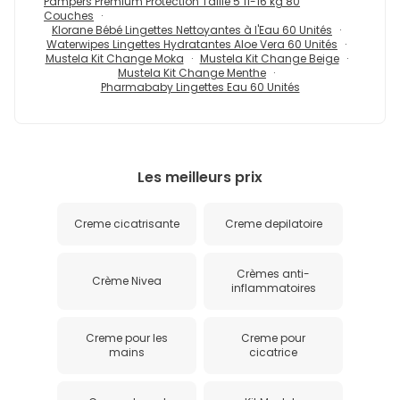
Pampers Premium Protection Taille 5 11-16 kg 80
Couches
Klorane Bébé Lingettes Nettoyantes à l'Eau 60 Unités
Waterwipes Lingettes Hydratantes Aloe Vera 60 Unités
Mustela Kit Change Moka
Mustela Kit Change Beige
Mustela Kit Change Menthe
Pharmababy Lingettes Eau 60 Unités
Les meilleurs prix
Creme cicatrisante
Creme depilatoire
Crèmes anti-
Crème Nivea
inflammatoires
Creme pour les
Creme pour
mains
cicatrice