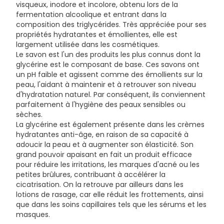
visqueux, inodore et incolore, obtenu lors de la
HECTORITE, LEVULINIC ACID, CAPRYLYL GLYCOL,
fermentation alcoolique et entrant dans la
CAPRYLOYL GLYCINE, SODIUM LEVULINATE, UNDECYL
composition des triglycérides. Très appréciée pour ses
DIMETHYL OXAZOLINE, PROPYLENE CARBONATE, PERSEA
propriétés hydratantes et émollientes, elle est
GRATISSIMA (AVOCADO) FRUIT EXTRACT.
largement utilisée dans les cosmétiques.
Le savon est l'un des produits les plus connus dont la
glycérine est le composant de base. Ces savons ont
un pH faible et agissent comme des émollients sur la
peau, l'aidant à maintenir et à retrouver son niveau
d'hydratation naturel. Par conséquent, ils conviennent
parfaitement à l'hygiène des peaux sensibles ou
sèches.
La glycérine est également présente dans les crèmes
hydratantes anti-âge, en raison de sa capacité à
adoucir la peau et à augmenter son élasticité. Son
grand pouvoir apaisant en fait un produit efficace
pour réduire les irritations, les marques d'acné ou les
petites brûlures, contribuant à accélérer la
cicatrisation. On la retrouve par ailleurs dans les
lotions de rasage, car elle réduit les frottements, ainsi
que dans les soins capillaires tels que les sérums et les
masques.