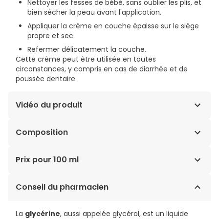
Nettoyer les fesses de bébé, sans oublier les plis, et
bien sécher la peau avant l'application.
Appliquer la crème en couche épaisse sur le siège
propre et sec.
Refermer délicatement la couche.
Cette crème peut être utilisée en toutes
circonstances, y compris en cas de diarrhée et de
poussée dentaire.
Vidéo du produit
Composition
AQUA (WATER), ZINC OXIDE, CAPRYLIC/CAPRIC
Prix pour 100 ml
TRIGLYCERIDE, COCO-CAPRYLATE/CAPRATE,
POLYGLYCERYL-2-DIPOLYHYDROXYSTEARATE, GLYCERIN,
6,85€ / 100 ml
Conseil du pharmacien
CERA ALBA (BEESWAX), PERSEA GRATISSIMA (AVOCADO)
OIL, POLYGLYCERYL-3 DIISOSTEARATE, ETHYL LINOLEATE,
HELIANTHUS ANNUUS (SUNFLOWER) SEED OIL
La
glycérine
, aussi appelée glycérol, est un liquide
UNSAPONIFIABLES, MAGNESIUM SULFATE, STEARALKONIUM