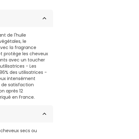
t de l'huile
végétales, le
 Avec la fragrance
et protège les cheveux
lants avec un toucher
tilisatrices - Les
86% des utilisatrices -
eveux intensément
 de satisfaction
on après 12
briqué en France.
s cheveux secs ou