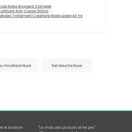
Lab Italia Anagenil Complex
ortifiant Anti-Casse 200ml
eptides Traitement Capillaire Moléculaire 40 ml
u micellaire Nuxe
Gel douche Nuxe
 et livraison
"
Le choix des produits et les prix
"