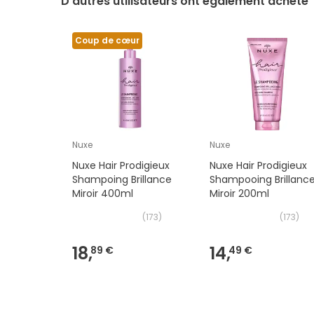
D’autres utilisateurs ont également acheté
Coup de cœur
Nuxe
Nuxe
Nuxe Hair Prodigieux
Nuxe Hair Prodigieux
Shampoing Brillance
Shampooing Brillanc
Miroir 400ml
Miroir 200ml
(
173
)
(
173
)
18,
14,
89 €
49 €