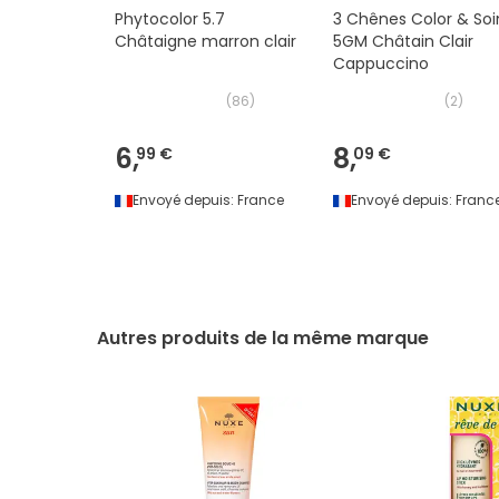
Phytocolor 5.7
3 Chênes Color & Soi
Châtaigne marron clair
5GM Châtain Clair
Cappuccino
(
86
)
(
2
)
6,
8,
99 €
09 €
Envoyé depuis:
France
Envoyé depuis:
Franc
Autres produits de la même marque