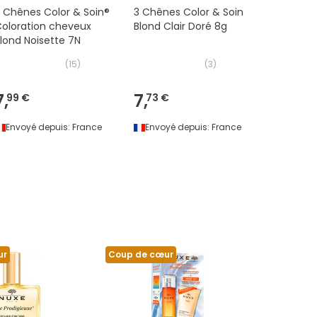
 Chênes Color & Soin®
3 Chênes Color & Soin
3 Chênes
oloration cheveux
Blond Clair Doré 8g
Colorati
lond Noisette 7N
8C
(
15
)
(
3
)
7,
7,
7,
99 €
73 €
92 €
Envoyé depuis:
France
Envoyé depuis:
France
Envoyé 
ur
Coup de cœur