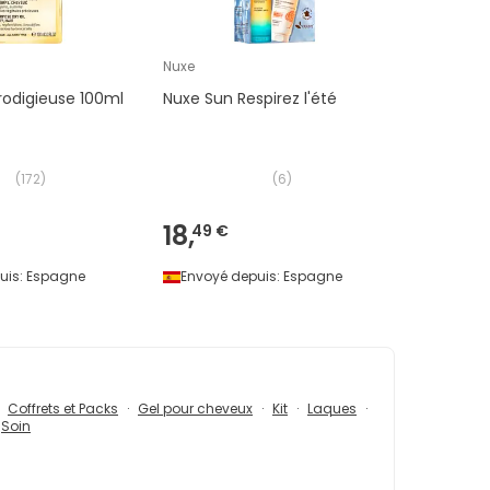
Nuxe
rodigieuse 100ml
Nuxe Sun Respirez l'été
(
172
)
(
6
)
18,
49 €
uis:
Espagne
Envoyé depuis:
Espagne
Coffrets et Packs
Gel pour cheveux
Kit
Laques
Soin