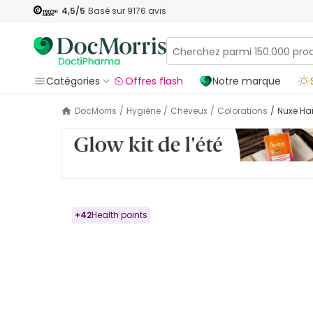
4,5
/5
Basé sur
9176
avis
Catégories
Offres flash
Notre marque
DocMorris
/
Hygiène
/
Cheveux
/
Colorations
/
Nuxe Ha
+
42
Health points