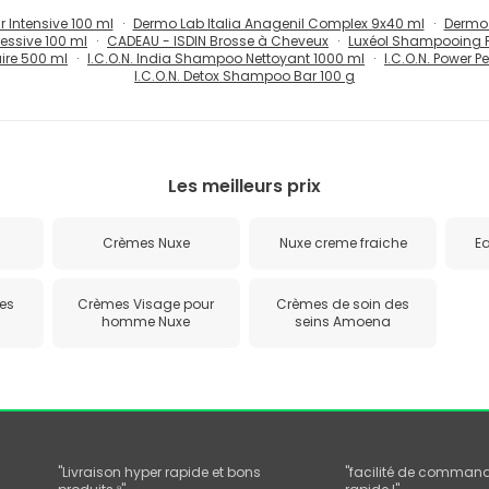
 Intensive 100 ml
Dermo Lab Italia Anagenil Complex 9x40 ml
Dermo 
essive 100 ml
CADEAU - ISDIN Brosse à Cheveux
Luxéol Shampooing F
ire 500 ml
I.C.O.N. India Shampoo Nettoyant 1000 ml
I.C.O.N. Power P
I.C.O.N. Detox Shampoo Bar 100 g
Les meilleurs prix
Crèmes Nuxe
Nuxe creme fraiche
Ea
les
Crèmes Visage pour
Crèmes de soin des
homme Nuxe
seins Amoena
"
Livraison hyper rapide et bons
"
facilité de commande