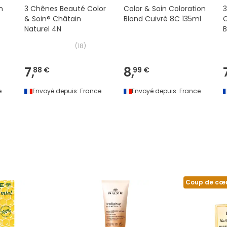
n
3 Chênes Beauté Color
Color & Soin Coloration
3
& Soin® Châtain
Blond Cuivré 8C 135ml
C
Naturel 4N
B
(
18
)
7,
8,
88 €
99 €
e
Envoyé depuis:
France
Envoyé depuis:
France
Coup de cœ