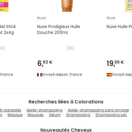
Nuxe
Nuxe
el Stick
Nuxe Prodigieux Huile
Nuxe Huile P
nt 2x4g
Douche 200mL
63
)
(
35
)
6,
19,
93 €
99 €
France
Envoyé depuis:
France
Envoyé dep
Recherches liées à Colorations
ti-parasites
Après-shampooing
Après-shampooing sans rinçage
on
Masque
Mousses
Sérum
Shampooing
Shampooing sec
Nouveautés
Cheveux