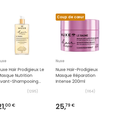
Coup de cœur
Coup de
uxe
Nuxe
Nuxe
uxe Hair Prodigieux Le
Nuxe Hair-Prodigieux
Nuxe Hair
asque Nutrition
Masque Réparation
Coffret L
Avant-Shampooing
Intense 200ml
d'Excepti
25ml
(
1295
)
(
1164
)
21,
25,
48,
00 €
79 €
69 