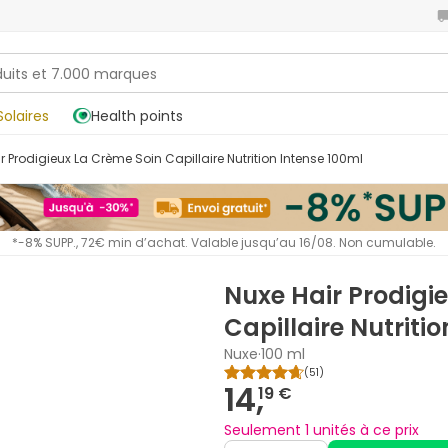
Solaires
Health points
ir Prodigieux La Crème Soin Capillaire Nutrition Intense 100ml
*-8% SUPP., 72€ min d’achat. Valable jusqu’au 16/08. Non cumulable.
Nuxe Hair Prodigi
Capillaire Nutriti
Nuxe
·
100 ml
(
51
)
14,
19 €
Seulement 1 unités à ce prix