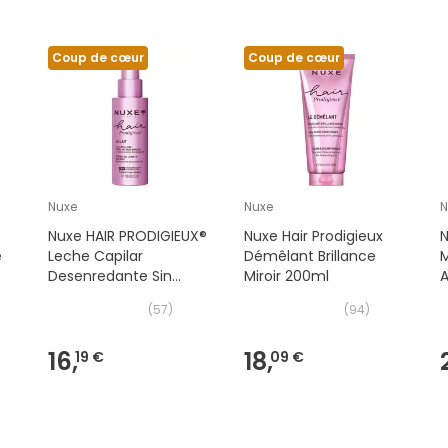
Coup de cœur
Coup de cœur
Nuxe
Nuxe
N
Nuxe HAIR PRODIGIEUX®
Nuxe Hair Prodigieux
N
e
Leche Capilar
Démêlant Brillance
M
Desenredante Sin
Miroir 200ml
Aclarado 100ml
1
(
57
)
(
94
)
16,
18,
19 €
09 €