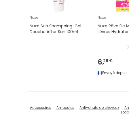
Nuxe
Nuxe
Nuxe Sun Shampoing-Gel
Nuxe Rêve De Mi
Douche After Sun 100ml
Lèvres Hydrata
(
6,
29 €
Envoyé depuis:
Accessoires
Ampoules
Anti-chute de cheveux
An
Loti