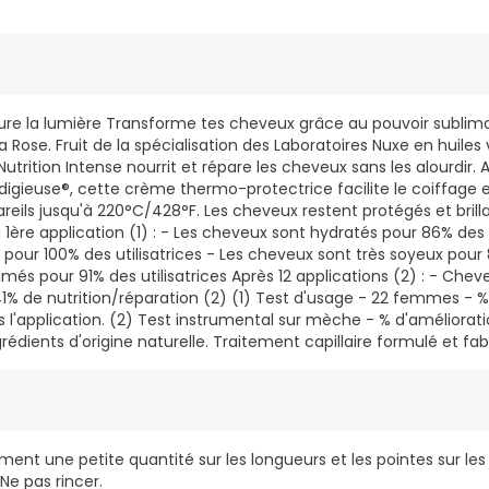
ture la lumière Transforme tes cheveux grâce au pouvoir subliman
ose. Fruit de la spécialisation des Laboratoires Nuxe en huiles 
Nutrition Intense nourrit et répare les cheveux sans les alourdir.
digieuse®, cette crème thermo-protectrice facilite le coiffage 
areils jusqu'à 220°C/428°F. Les cheveux restent protégés et bril
 1ère application (1) : - Les cheveux sont hydratés pour 86% des u
 pour 100% des utilisatrices - Les cheveux sont très soyeux pour 
més pour 91% des utilisatrices Après 12 applications (2) : - Ch
 41% de nutrition/réparation (2) (1) Test d'usage - 22 femmes - %
'application. (2) Test instrumental sur mèche - % d'améliorati
grédients d'origine naturelle. Traitement capillaire formulé et fa
ment une petite quantité sur les longueurs et les pointes sur le
 Ne pas rincer.