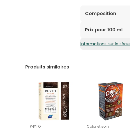
Composition
INGREDIENTS : AQUA/
Prix pour 100 ml
PENTYLENE GLYCOL, CA
(JOJOBA) SEED OIL, 
Informations sur la sécur
14,19€ / 100 ml
ETHER, DECYL GLUCOS
OLEATE, XANTHAN GUM
RAPESEEDATE FERMENT
ACETYLOCTAHYDRONAPHT
Produits similaires
DIMETHYL PHENETHYL A
[N5404/B].
PHYTO
Color et soin