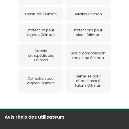
Ceintures Orliman
Attelles Orliman
Protection pour
Protections pour
oignon Orliman
pieds Orliman
Sabots
Bas à compression
orthopédiques
moyenne Orliman
Orliman
Semelles pour
Correction pour
chaussures à
oignon Orliman
talons Orliman
Avis réels des utilisateurs