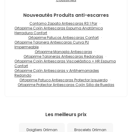
Nouveautés
Produits anti-escarres
Contorno Zapato Antiescaras R3 1 Par
Ortoprime Cojín Antiescaras Espuma Anatómica
Herradura Confort
Ortoprime Patucos Antiescaras Confort
Ortoprime Talonera Antiescaras Curva PU
Impermeable
Ortoprime Manopla Antiescaras
Ortoprime Taloneras Antiescaras Redondas
Ortoprime Cojín Antiescaras Viscoelástico + HR Espuma
Confort
Ortoprime Cojín Antiescaras y Antihemorroides
Redondo
Ortoprime Patuco Antiescaras Protector Izquierdo
Ortoprime Protector Antiescaras Cojín Silla de Ruedas
Les meilleurs prix
Doigtiers Orliman
Bracelets Orliman