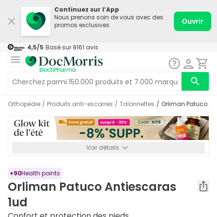
Continuez sur l’App
Nous prenons soin de vous avec des
Ouvrir
promos exclusives
4,5
/5
Basé sur
9161
avis
Orthopédie
/
Produits anti-escarres
/
Talonnettes
/
Orliman Patuco An
Voir détails
*-8% SUPP., 72€ min d’achat. Valable jusqu’au 16/08. Non
cumulable.
+
90
Health points
Orliman Patuco Antiescaras
1ud
Confort et protection des pieds