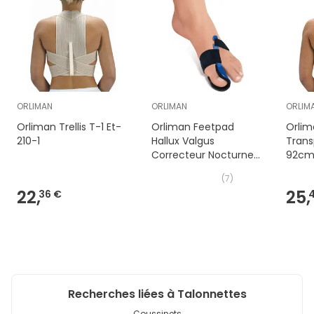
ORLIMAN
ORLIMAN
ORLIM
Orliman Trellis T-1 Et-
Orliman Feetpad
Orlim
210-1
Hallux Valgus
Trans
Correcteur Nocturne
92c
Gauche Taille M
(
7
)
22,
25,
36 €
Recherches liées à Talonnettes
Coussinets