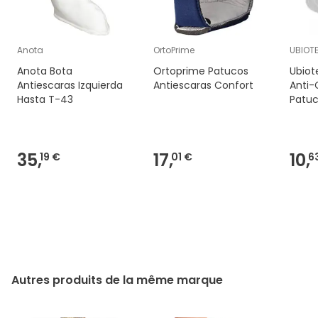
Anota
OrtoPrime
UBIOT
Anota Bota
Ortoprime Patucos
Ubiot
Antiescaras Izquierda
Antiescaras Confort
Anti-
Hasta T-43
Patu
35,
17,
10,
19 €
01 €
6
Autres produits de la même marque