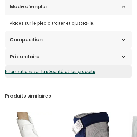
Mode d'emploi
Placez sur le pied à traiter et ajustez-le.
Composition
Tissu doux avec traitement Sanitized®.
Prix unitaire
Informations sur la sécurité et les produits
30,16€ / Unités
Produits similaires