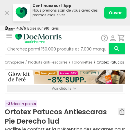
Continuez sur l’App
Nous prenons soin de vous avec des
Ouvrir
promos exclusives
4,5
/5
Basé sur
9161
avis
Orthopédie
/
Produits anti-escarres
/
Talonnettes
/
Ortotex Patucos A
Voir détails
*-8% SUPP., 72€ min d’achat. Valable jusqu’au 16/08. Non
cumulable.
+
36
Health points
Ortotex Patucos Antiescaras
Pie Derecho 1ud
Facilite le confort et la prévention des escarres pour