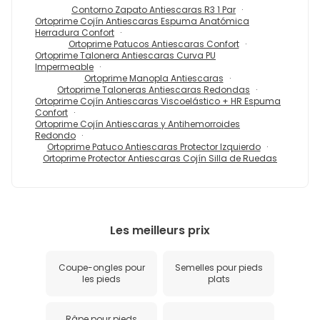
Contorno Zapato Antiescaras R3 1 Par
Ortoprime Cojín Antiescaras Espuma Anatómica
Herradura Confort
Ortoprime Patucos Antiescaras Confort
Ortoprime Talonera Antiescaras Curva PU
Impermeable
Ortoprime Manopla Antiescaras
Ortoprime Taloneras Antiescaras Redondas
Ortoprime Cojín Antiescaras Viscoelástico + HR Espuma
Confort
Ortoprime Cojín Antiescaras y Antihemorroides
Redondo
Ortoprime Patuco Antiescaras Protector Izquierdo
Ortoprime Protector Antiescaras Cojín Silla de Ruedas
Les meilleurs prix
Coupe-ongles pour
Semelles pour pieds
les pieds
plats
Râpe pour pieds