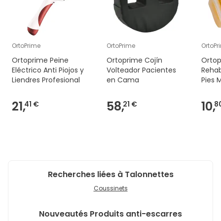
OrtoPrime
OrtoPrime
OrtoPr
Ortoprime Peine
Ortoprime Cojín
Ortop
Eléctrico Anti Piojos y
Volteador Pacientes
Rehab
Liendres Profesional
en Cama
Pies 
21,
58,
10,
41 €
21 €
8
Recherches liées à Talonnettes
Coussinets
Nouveautés
Produits anti-escarres