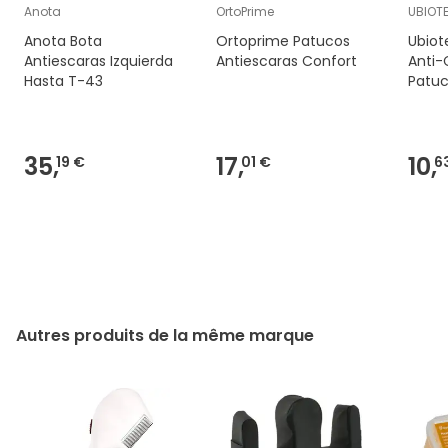
Anota
OrtoPrime
UBIOT
Anota Bota
Ortoprime Patucos
Ubiot
Antiescaras Izquierda
Antiescaras Confort
Anti-
Hasta T-43
Patu
35,
17,
10,
19 €
01 €
6
Autres produits de la même marque