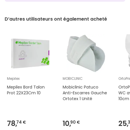
D’autres utilisateurs ont également acheté
Mepilex
MOBICLINIC
OrtoPr
Mepilex Bord Talon
Mobiclinic Patuco
OrtoP
Prot 22X23Cm 10
Anti-Escarres Gauche
WC a
Ortotex 1 Unité
10cm 
78,
10,
25,
74 €
90 €
3