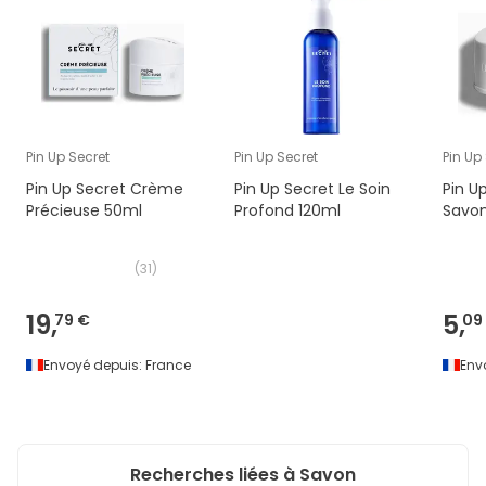
Pin Up Secret
Pin Up Secret
Pin Up
Pin Up Secret Crème
Pin Up Secret Le Soin
Pin U
Précieuse 50ml
Profond 120ml
Savon
(
31
)
19,
5,
79 €
09
Envoyé depuis:
France
Env
Recherches liées à Savon