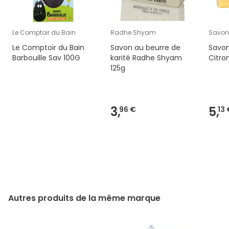
Le Comptoir du Bain
Radhe Shyam
Savon
Le Comptoir du Bain
Savon au beurre de
Savon
Barbouille Sav 100G
karité Radhe Shyam
Citro
125g
3,
5,
96 €
13 
Autres produits de la même marque