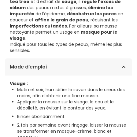
tea tree
et d'extrait de
sauge
, il
régule l'excès de
sébum
des peaux mixtes à grasses,
élimine les
impuretés
de l'épiderme,
désobstrue les pores
en
douceur et
affine le grain de peau
, réduisant les
imperfections cutanées.
Par ailleurs, sa mousse
nettoyante permet un usage en
masque pour le
visage
.
Indiqué pour tous les types de peaux, même les plus
sensibles.
Mode d'emploi
Visage :
Matin et soir, humidifier le savon dans le creux des
mains, afin d'obtenir une fine mousse.
Appliquer la mousse sur le visage, le cou et le
décolleté, en évitant le contour des yeux.
Rincer abondamment.
2 fois par semaine avant rinçage, laisser la mousse
se transformer en masque-crème, blanc et