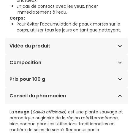
onctueux.
En cas de contact avec les yeux, rincer
immédiatement à l’eau.
Corps :
Pour éviter l'accumulation de peaux mortes sur le
corps, utiliser tous les jours en tant que nettoyant.
Vidéo du produit
Composition
SODIUM PALMATE, CAPRAE LAC, SODIUM PALM KERNELATE,
Prix pour 100 g
AQUA, RICINUS COMMUNIS SEED OIL, BUTYROSPERMUM
PARKII BUTTER, MELALEUCA ALTERNIFOLIA LEAF OIL,
14,03€ / 100 g
Conseil du pharmacien
PELARGONIUM GRAVEOLENS FLOWER OIL, SALVIA
OFFICINALIS LEAF OIL, SODIUM CHLORIDE, ELAEIS
GUINEENSIS (PALM) ACID, DISODIUM LAURETH
La
sauge
(
Salvia officinalis
) est une plante sauvage et
SULFOSUCCINATE, GLYCERIN, ELAEIS GUINEENSIS (PALM)
aromatique originaire de la région méditerranéenne,
KERNEL ACID, LAVANDULA ANGUSTIFOLIA OIL.
bien connue pour ses utilisations traditionnelles en
May Contain: Citronellol, Linalool, Limonene, Geraniol.
matière de soins de santé. Reconnus par la