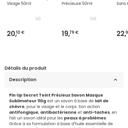
Visage 50ml
Précieuse 50ml
Sans 
(
4
)
(
31
)
20,
19,
22,
10 €
79 €
9
Détails du produit
Description
Pin Up Secret Teint Précieux Savon Masque
Sublimateur 110g
est un savon à base de
lait de
chèvre
, pour le visage et le corps. Son action
antifongique
,
antibactérienne
et
anti-taches
, en
fait un savon idéal pour les
peaux à problèmes
.
Grâce à sa formulation à base d'huile essentielle de