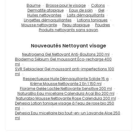
Baume
Brosse pour le visage
Cotons
Dermatite atopique
Eaux de soin
Gel
Huiles nettoyantes
Laits démaquillants
Lingettes démaquillantes
Lotions toniques
Mousse nettoyante
Peau atopique
Poudres
Produits nettoyants sans savon
Nouveautés
Nettoyant visage
Neutrogena Gel Nettoyant Anti-Boutons 200 ml
Bioderma Sébium Gel moussant Éco-recharge 400
ml
SVR Sebiaclear Gel moussant anti-imperfections 100
ml
Respectueuse Huile Démaquillante Solide 15 g
Krème Mousse Nettoyante 2 En 1 150 ml
Florame Gelée Lactée Nettoyante Sensitive 200 ml
NaturaBio Eau micellaire Calendula Açaï Bio 200 ml
Naturabio Mousse Nettoyante Rose Calendula 200 ml
Dehesia Lotion tonique visage à l’eau de rose bio 250
ml
Dehesia Eau micellaire bio tout-en-un Lavande Aloe 250
ml