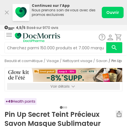
Continuez sur l’App
Nous prenons soin de vous avec des
Ouvrir
promos exclusives
4,5
/5
Basé sur
9170
avis
Beauté et cosmétique
/
Visage
/
Nettoyant visage
/
Savon
/
Pin Up 
Voir détails
*-8% SUPP., 72€ min d’achat. Valable jusqu’au 16/08. Non
cumulable.
+
49
Health points
Pin Up Secret Teint Précieux
Savon Masque Sublimateur