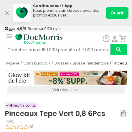
Continuez sur l’App
Nous prenons soin de vous avec des
Ouvrir
promos exclusives
4,5
/5
Basé sur
9176
avis
Hygiène
/
Soins buccaux
/
Brosses
/
Brosse interdentaire
/
Pinceaux T
Voir détails
*-8% SUPP., 72€ min d’achat. Valable jusqu’au 16/08. Non
cumulable.
+
14
Health points
Pinceaux Tepe Vert 0,8 6Pcs
TEPE
(
0
)