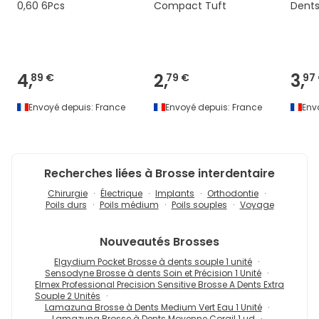
0,60 6Pcs
Compact Tuft
Dent
4,
2,
3,
89 €
79 €
97
Envoyé depuis:
France
Envoyé depuis:
France
Env
Recherches liées à Brosse interdentaire
Chirurgie
Électrique
Implants
Orthodontie
Poils durs
Poils médium
Poils souples
Voyage
Nouveautés
Brosses
Elgydium Pocket Brosse à dents souple 1 unité
Sensodyne Brosse à dents Soin et Précision 1 Unité
Elmex Professional Precision Sensitive Brosse A Dents Extra
Souple 2 Unités
Lamazuna Brosse à Dents Medium Vert Eau 1 Unité
Lamazuna Brosse à Dents Moyenne Corail 1 ud