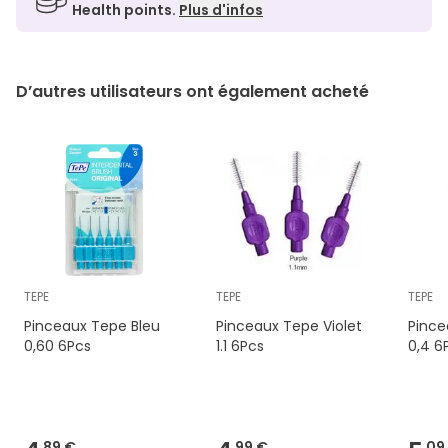
Health points.
Plus d'infos
D’autres utilisateurs ont également acheté
TEPE
TEPE
TEPE
Pinceaux Tepe Bleu
Pinceaux Tepe Violet
Pince
0,60 6Pcs
1.1 6Pcs
0,4 6
89 €
99 €
09