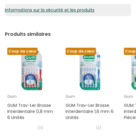
Informations sur la sécurité et les produits
Produits similaires
Coup de cœur
Coup de cœur
Coup
Gum
Gum
Gum
GUM Trav-Ler Brosse
GUM Trav-Ler Brosse
GUM T
Interdentaire 0,8 mm
Interdentaire 1,6 mm 6
Inter
6 Unités
Unités
Pièce
(
11
)
(
2
)