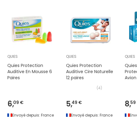
QUIES
QUIES
QUIES
Quies Protection
Quies Protection
Quies
Auditive En Mousse 6
Auditive Cire Naturelle
Prote
Paires
12 paires
Avion 
(
4
)
6,
5,
8,
09 €
49 €
59
Envoyé depuis:
France
Envoyé depuis:
France
Env