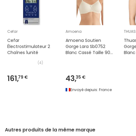
Cefar
Amoena
THUAS
Cefar
Amoena Soutien
Thuas
Électrostimulateur 2
Gorge Lara Sb0752
Gorge
Chaînes 1unité
Blanc Cassé Taille 90B
Blanc
1 Unité
(
4
)
161,
43,
79 €
35 €
Envoyé depuis:
France
Autres produits de la même marque