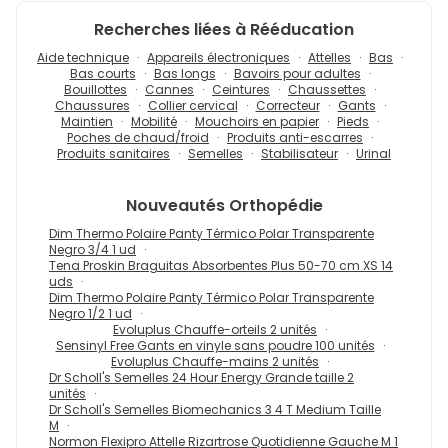
Recherches liées à Rééducation
Aide technique
Appareils électroniques
Attelles
Bas
Bas courts
Bas longs
Bavoirs pour adultes
Bouillottes
Cannes
Ceintures
Chaussettes
Chaussures
Collier cervical
Correcteur
Gants
Maintien
Mobilité
Mouchoirs en papier
Pieds
Poches de chaud/froid
Produits anti-escarres
Produits sanitaires
Semelles
Stabilisateur
Urinal
Nouveautés
Orthopédie
Dim Thermo Polaire Panty Térmico Polar Transparente
Negro 3/4 1 ud
Tena Proskin Braguitas Absorbentes Plus 50-70 cm XS 14
uds
Dim Thermo Polaire Panty Térmico Polar Transparente
Negro 1/2 1 ud
Evoluplus Chauffe-orteils 2 unités
Sensinyl Free Gants en vinyle sans poudre 100 unités
Evoluplus Chauffe-mains 2 unités
Dr Scholl's Semelles 24 Hour Energy Grande taille 2
unités
Dr Scholl's Semelles Biomechanics 3 4 T Medium Taille
M
Normon Flexipro Attelle Rizartrose Quotidienne Gauche M 1