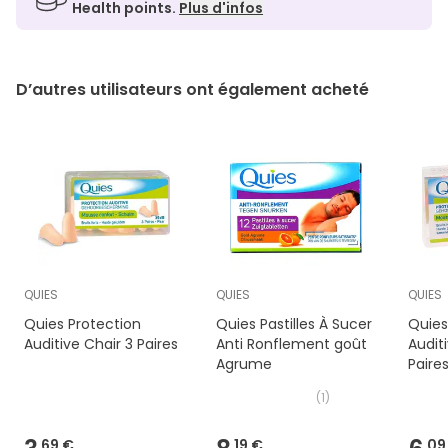
Health points.
Plus d'infos
D’autres utilisateurs ont également acheté
QUIES
QUIES
QUIES
Quies Protection
Quies Pastilles À Sucer
Quies
Auditive Chair 3 Paires
Anti Ronflement goût
Audit
Agrume
Paire
(
1
)
69 €
19 €
09