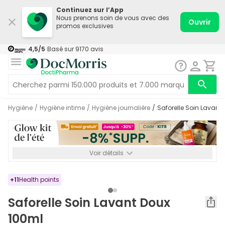
Continuez sur l’App
Nous prenons soin de vous avec des
Ouvrir
promos exclusives
4,5
/5
Basé sur
9170
avis
Hygiène
/
Hygiène intime
/
Hygiène journalière
/
Saforelle Soin Lavant
Voir détails
*-8% SUPP., 72€ min d’achat. Valable jusqu’au 16/08. Non
cumulable.
+
11
Health points
Saforelle Soin Lavant Doux
100ml