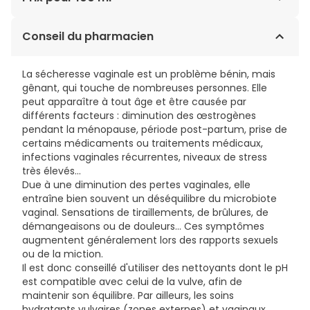
COCAMIDE DEA. COCAMIDOPROPYL BÉTAÏNE. COUMARIN.
DIMÉTHYL STÉARAMINE. GÉRANIOL. HUILE DE LAVANDULA
3,42€ / 100 ml
Conseil du pharmacien
ANGUSTIFOLIA. LINALOOL. OCTOXYNOL-12. PARFUM. PEG-
6 GLYCÉRIDES CAPRYLIQUES/CAPRICOGLYCÉRIDES.
POLYSORBATE 20. PROPYLÈNE GLYCOL. HYDROXYDE DE
La sécheresse vaginale est un problème bénin, mais
SODIUM. EDTA TÉTRASODIUM. LIMONENE.
gênant, qui touche de nombreuses personnes. Elle
peut apparaître à tout âge et être causée par
différents facteurs : diminution des œstrogènes
pendant la ménopause, période post-partum, prise de
certains médicaments ou traitements médicaux,
infections vaginales récurrentes, niveaux de stress
très élevés...
Due à une diminution des pertes vaginales, elle
entraîne bien souvent un déséquilibre du microbiote
vaginal. Sensations de tiraillements, de brûlures, de
démangeaisons ou de douleurs… Ces symptômes
augmentent généralement lors des rapports sexuels
ou de la miction.
Il est donc conseillé d'utiliser des nettoyants dont le pH
est compatible avec celui de la vulve, afin de
maintenir son équilibre. Par ailleurs, les soins
hydratants vulvaires (zones externes) et vaginaux