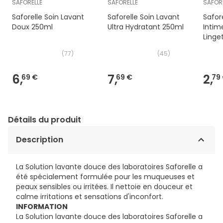
SAFORELLE
SAFORELLE
SAFOR
Saforelle Soin Lavant
Saforelle Soin Lavant
Safor
Doux 250ml
Ultra Hydratant 250ml
Intim
Linge
(
77
)
(
45
)
6,
7,
2,
69 €
69 €
79
Détails du produit
Description
La Solution lavante douce des laboratoires Saforelle a
été spécialement formulée pour les muqueuses et
peaux sensibles ou irritées. Il nettoie en douceur et
calme irritations et sensations d'inconfort.
INFORMATION
La Solution lavante douce des laboratoires Saforelle a