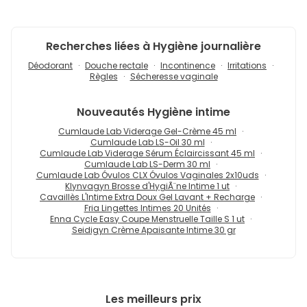
Recherches liées à Hygiène journalière
Déodorant
Douche rectale
Incontinence
Irritations
Règles
Sécheresse vaginale
Nouveautés
Hygiène intime
Cumlaude Lab Viderage Gel-Crème 45 ml
Cumlaude Lab LS-Oil 30 ml
Cumlaude Lab Viderage Sérum Éclaircissant 45 ml
Cumlaude Lab LS-Derm 30 ml
Cumlaude Lab Óvulos CLX Óvulos Vaginales 2x10uds
Klynvagyn Brosse d'HygiÃ¨ne Intime 1 ut
Cavaillès L'Intime Extra Doux Gel Lavant + Recharge
Fria Lingettes Intimes 20 Unités
Enna Cycle Easy Coupe Menstruelle Taille S 1 ut
Seidigyn Crème Apaisante Intime 30 gr
Les meilleurs prix