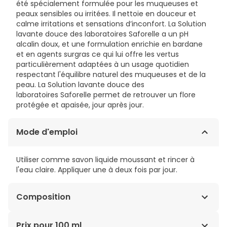
été spécialement formulée pour les muqueuses et
peaux sensibles ou irritées. Il nettoie en douceur et
calme irritations et sensations d’inconfort. La Solution
lavante douce des laboratoires Saforelle a un pH
alcalin doux, et une formulation enrichie en bardane
et en agents surgras ce qui lui offre les vertus
particulièrement adaptées à un usage quotidien
respectant l'équilibre naturel des muqueuses et de la
peau. La Solution lavante douce des
laboratoires Saforelle permet de retrouver un flore
protégée et apaisée, jour après jour.
Mode d'emploi
Utiliser comme savon liquide moussant et rincer à
l'eau claire. Appliquer une à deux fois par jour.
Composition
AQUA. EXTRAIT D'ARCTIUM LAPPA. CITRONELLOL.
Prix pour 100 ml