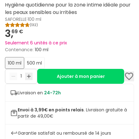
Hygiène quotidienne pour la zone intime idéale pour
les peaux sensibles ou irritées
SAFORELLE
·
100 ml
(
132
)
3,
69 €
Seulement 6 unités à ce prix
Contenance
:
100 ml
100 ml
500 ml
Ajouter à mon panier
Livraison en
24-72h
Envoi à 3,99€ en points relais
.
Livraison gratuite à
partir de 49,00€
Garantie satisfait ou remboursé de 14 jours