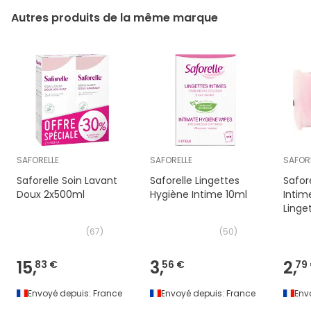
Autres produits de la même marque
SAFORELLE
SAFORELLE
SAFOR
Saforelle Soin Lavant
Saforelle Lingettes
Safor
Doux 2x500ml
Hygiène Intime 10ml
Intim
Linge
(
67
)
(
50
)
15,
3,
2,
83 €
56 €
79
Envoyé depuis:
France
Envoyé depuis:
France
Env