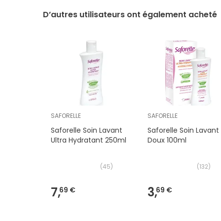
D’autres utilisateurs ont également acheté
SAFORELLE
SAFORELLE
Saforelle Soin Lavant
Saforelle Soin Lavant
Ultra Hydratant 250ml
Doux 100ml
(
45
)
(
132
)
7,
3,
69 €
69 €