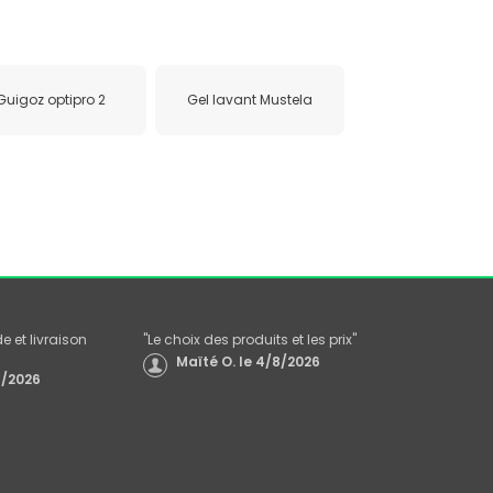
Guigoz optipro 2
Gel lavant Mustela
 et livraison
"
Le choix des produits et les prix
"
Maïté O.
le
4/8/2026
/2026