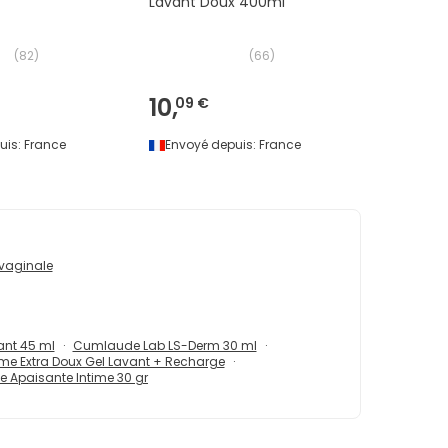
Lavant Doux 400ml
(
82
)
(
66
)
10,
09 €
uis:
France
Envoyé depuis:
France
vaginale
ant 45 ml
Cumlaude Lab LS-Derm 30 ml
time Extra Doux Gel Lavant + Recharge
 Apaisante Intime 30 gr