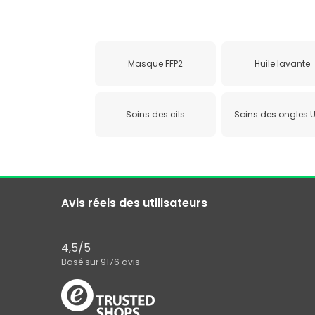
Masque FFP2
Huile lavante
Soins des cils
Soins des ongles 
Avis réels des utilisateurs
4,5
/5
Basé sur
9176
avis