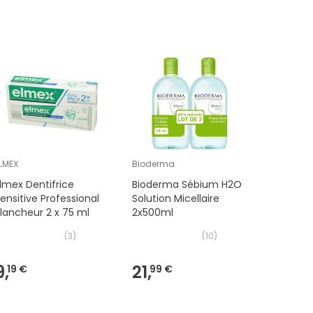
LMEX
Bioderma
Akileïne
lmex Dentifrice
Bioderma Sébium H2O
Akileïne
ensitive Professional
Solution Micellaire
Réparatr
lancheur 2 x 75 ml
2x500ml
75ml
(
3
)
(
10
)
9,
21,
6,
19 €
99 €
79 €