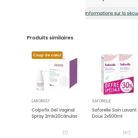
Informations sur la sécur
AQUA, COCAMIDOPROPY
PARFUM, CITRONELLOL,
OCTOXYNOL-12, LAVAN
ARCTIUM LAPPA ROOT 
Produits similaires
Coup de cœur
LABOREST
SAFORELLE
Colpofix Gel Vaginal
Saforelle Soin Lavant
Spray 2mlx20cánulas
Doux 2x500ml
(
7
)
(
67
)