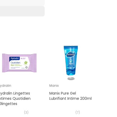
CAPRIC GLYCERIDES,
TEARAMINE OXIDE,
ODIUM HYDROXIDE,
ydralin
Manix
GYNOPHIL
ydralin Lingettes
Manix Pure Gel
Gynophil
ntimes Quotidien
Lubrifiant Intime 200ml
Gel Lava
0lingettes
2x250ml
(
3
)
(
7
)