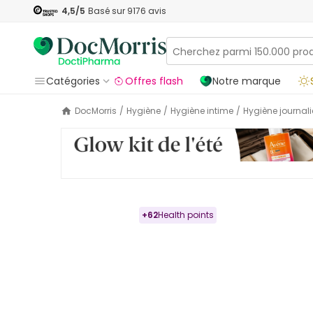
4,5
/5
Basé sur
9176
avis
Catégories
Offres flash
Notre marque
DocMorris
/
Hygiène
/
Hygiène intime
/
Hygiène journali
+
62
Health points