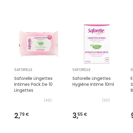
SAFORELLE
SAFORELLE
E
Saforelle Lingettes
Saforelle Lingettes
E
Intimes Pack De 10
Hygiène Intime 10ml
S
Lingettes
B
(
46
)
(
50
)
2,
3,
79 €
55 €