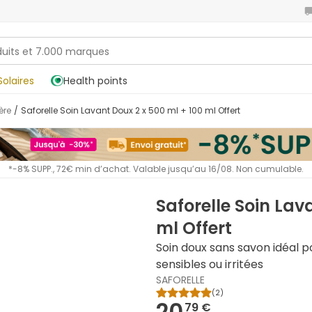
Solaires
Health points
ère
/
Saforelle Soin Lavant Doux 2 x 500 ml + 100 ml Offert
*-8% SUPP., 72€ min d’achat. Valable jusqu’au 16/08. Non cumulable.
Saforelle Soin Lav
ml Offert
Soin doux sans savon idéal p
sensibles ou irritées
SAFORELLE
(
2
)
20,
79 €