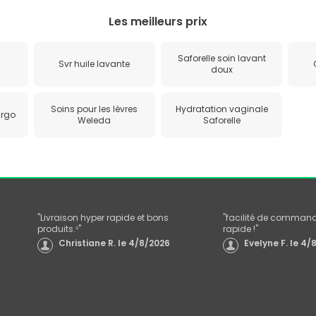
Les meilleurs prix
Saforelle soin lavant
Svr huile lavante
doux
Soins pour les lèvres
Hydratation vaginale
Urgo
Weleda
Saforelle
"
Livraison hyper rapide et bons
"
facilité de commande
produits.⁹
"
rapide !
"
Christiane R.
le
4/8/2026
Evelyne F.
le
4/8