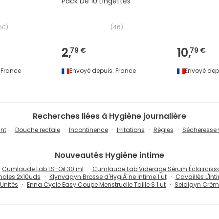
Pack De 10 Lingettes
50
)
(
46
)
2,
10,
79 €
79 €
France
Envoyé depuis:
France
Envoyé dep
Recherches liées à Hygiène journalière
nt
Douche rectale
Incontinence
Irritations
Règles
Sécheresse 
Nouveautés
Hygiène intime
Cumlaude Lab LS-Oil 30 ml
Cumlaude Lab Viderage Sérum Éclairciss
nales 2x10uds
Klynvagyn Brosse d'HygiÃ¨ne Intime 1 ut
Cavaillès L'In
 Unités
Enna Cycle Easy Coupe Menstruelle Taille S 1 ut
Seidigyn Crème