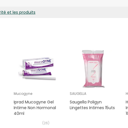
ité et les produits
L BETAINE, COCAMIDE DEA, SODIUM CHLORIDE, PEG-6 CAPRYLIC/
 COUMARIN, GERANIOL, LIMONENE, LINALOOL, PROPYLENE GLYCOL, S
DULA ANGUSTIFOLIA OIL, TETRASODIUM EDTA, POLYSORBATE 20, S
EXTRACT, DIMETHYL STEARAMINE.
Mucogyne
SAUGELLA
H
Iprad Mucogyne Gel
Saugella Poligyn
H
Intime Non Hormonal
Lingettes Intimes 15uts
I
40ml
1
(
26
)