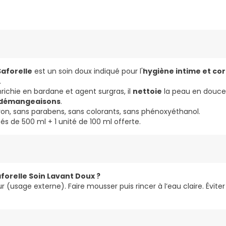
Saforelle
est un soin doux indiqué pour l'
hygiène intime et cor
.
richie en bardane et agent surgras, il
nettoie
la peau en douce
es démangeaisons
.
avon, sans parabens, sans colorants, sans phénoxyéthanol.
tés de 500 ml + 1 unité de 100 ml offerte.
forelle Soin Lavant Doux ?
 jour (usage externe). Faire mousser puis rincer à l’eau claire. Évit