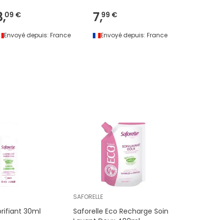
3,
7,
10,
09 €
99 €
69 €
Envoyé depuis:
France
Envoyé depuis:
France
Envoyé 
SAFORELLE
brifiant 30ml
Saforelle Eco Recharge Soin