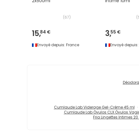
2x500ml
Intime 10ml
(
67
)
(
15,
3,
84 €
55 €
Envoyé depuis:
France
Envoyé depuis:
Déodora
Cumlaude Lab Viderage Gel-Crème 45 ml
Cumlaude Lab Óvulos CLX Óvulos Vagi
Fria Lingettes Intimes 20