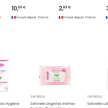
10,
2,
69 €
89 €
e
Envoyé depuis:
France
Envoyé depuis:
France
SAFORELLE
SAFORELLE
ttes Hygiène
Saforelle Lingettes Intimes
Saforelle Lu