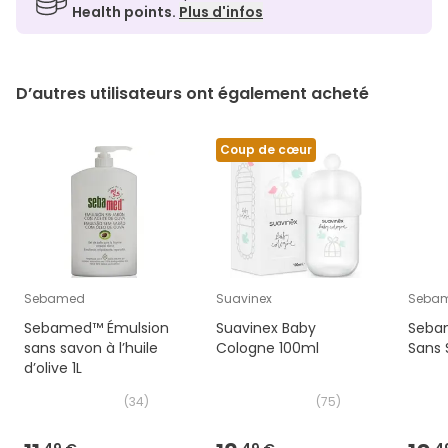
Health points.
Plus d'infos
D’autres utilisateurs ont également acheté
Coup de cœur
Sebamed
Suavinex
Seba
Sebamed™ Émulsion
Suavinex Baby
Seba
sans savon à l’huile
Cologne 100ml
Sans 
d’olive 1L
(
34
)
(
75
)