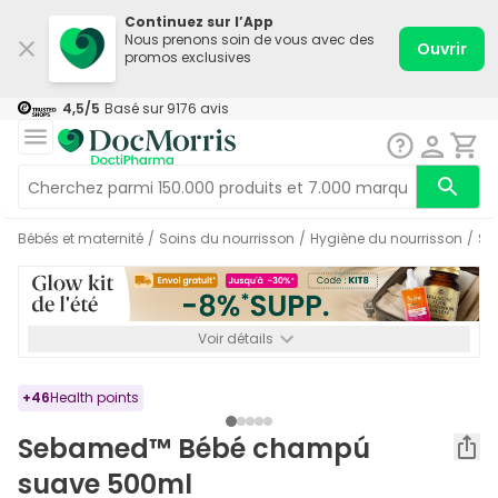
Continuez sur l’App
Nous prenons soin de vous avec des
Ouvrir
promos exclusives
4,5
/5
Basé sur
9176
avis
Bébés et maternité
/
Soins du nourrisson
/
Hygiène du nourrisson
/
S
Voir détails
*-8% SUPP., 72€ min d’achat. Valable jusqu’au 16/08. Non
cumulable.
+
46
Health points
Sebamed™ Bébé champú
suave 500ml