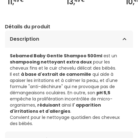
11,
13,
10,
49 €
49 €
4
Détails du produit
Description
Sebamed Baby Gentle Shampoo 500ml
est un
shampooing nettoyant extra doux
pour les
cheveux fins et le cuir chevelu délicat des bébés.
Il est
à base d'extrait de camomille
qui aide à
apaiser les irritations et à calmer la peau, et d'une
formule "anti-déchirure" qui ne provoque pas de
démangeaisons oculaires. En outre, son
pH 5,5
empêche la prolifération incontrôlée de micro-
organismes,
réduisant
ainsi
l'
apparition
d'irritations et d'allergies
.
Convient pour le nettoyage quotidien des cheveux
des bébés.