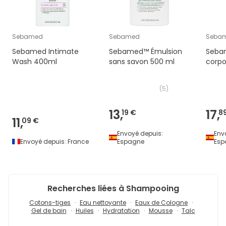
Sebamed
Sebamed
Seba
Sebamed Intimate
Sebamed™ Émulsion
Seba
Wash 400ml
sans savon 500 ml
corpo
(
5
)
13,
17,
19 €
8
11,
09 €
Envoyé depuis:
Env
Envoyé depuis:
France
Espagne
Esp
Recherches liées à Shampooing
Cotons-tiges
Eau nettoyante
Eaux de Cologne
Gel de bain
Huiles
Hydratation
Mousse
Talc