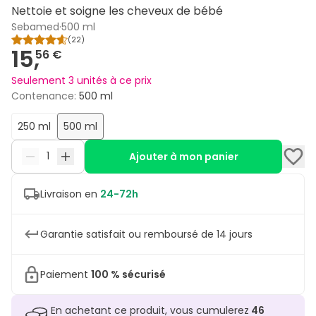
Nettoie et soigne les cheveux de bébé
Sebamed
·
500 ml
(
22
)
15,
56 €
Seulement 3 unités à ce prix
Contenance
:
500 ml
250 ml
500 ml
Ajouter à mon panier
Livraison en
24-72h
Garantie satisfait ou remboursé de 14 jours
Paiement
100 % sécurisé
En achetant ce produit, vous cumulerez
46