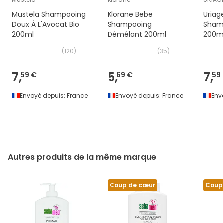
Mustela Shampooing
Klorane Bebe
Uriag
Doux À L'Avocat Bio
Shampooing
Shamp
200ml
Démêlant 200ml
200m
(
120
)
(
35
)
7,
5,
7,
59 €
69 €
59
Envoyé depuis:
France
Envoyé depuis:
France
Env
Autres produits de la même marque
Coup de cœur
Coup