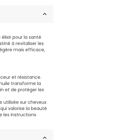
 élixir pour la santé
iné à revitaliser les
égère mais efficace,
.
ceur et résistance.
 huile transforme la
oin et de protéger les
 utilisée sur cheveux
qui valorise la beauté
e les instructions