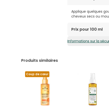
Applique quelques goutt
cheveux secs ou mouil
Prix pour 100 ml
Informations sur la sécur
19,82€ / 100 ml
Produits similaires
Coup de cœur