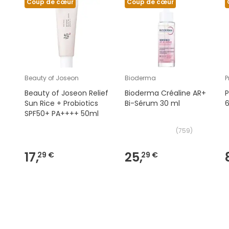
Coup de cœur
Coup de cœur
Beauty of Joseon
Bioderma
P
Beauty of Joseon Relief
Bioderma Créaline AR+
P
Sun Rice + Probiotics
Bi-Sérum 30 ml
6
SPF50+ PA++++ 50ml
(
759
)
17,
25,
29 €
29 €