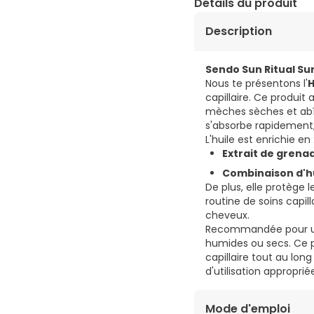
Détails du produit
Description
Sendo Sun Ritual Su
Nous te présentons l'
H
capillaire. Ce produit
mèches sèches et abîm
s'absorbe rapidement,
L'huile est enrichie en 
Extrait de grenad
Combinaison d'hu
De plus, elle protège l
routine de soins capill
cheveux.
Recommandée pour une 
humides ou secs. Ce p
capillaire tout au long
d'utilisation approprié
Mode d'emploi