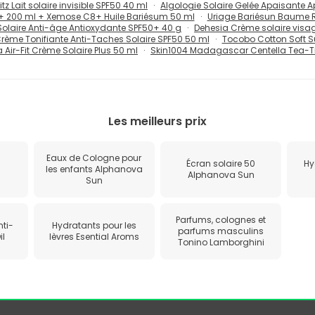
tz Lait solaire invisible SPF50 40 ml
Algologie Solaire Gelée Apaisante A
0+ 200 ml + Xemose C8+ Huile Bariésum 50 ml
Uriage Bariésun Baume R
olaire Anti-âge Antioxydante SPF50+ 40 g
Dehesia Crème solaire visag
Crème Tonifiante Anti-Taches Solaire SPF50 50 ml
Tocobo Cotton Soft S
Air-Fit Crème Solaire Plus 50 ml
Skin1004 Madagascar Centella Tea-Tri
Les meilleurs prix
Eaux de Cologne pour
Écran solaire 50
Hy
les enfants Alphanova
Alphanova Sun
n
Sun
Parfums, colognes et
nti-
Hydratants pour les
parfums masculins
il
lèvres Esential Aroms
Tonino Lamborghini