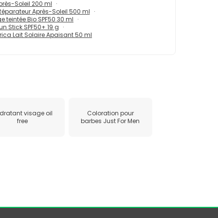
près-Soleil 200 ml
éparateur Après-Soleil 500 ml
e teintée Bio SPF50 30 ml
un Stick SPF50+ 19 g
ca Lait Solaire Apaisant 50 ml
dratant visage oil
Coloration pour
free
barbes Just For Men