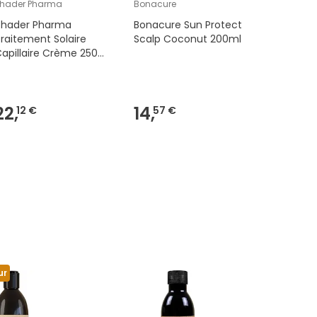
hader Pharma
Bonacure
ACORELLE
Thader Pharma
Bonacure Sun Protect
Acorelle
raitement Solaire
Scalp Coconut 200ml
Hair Mist
apillaire Crème 250
ml + Shampooing 300
l + Spray 60 ml
22,
14,
19,
12 €
57 €
24 €
Envoyé 
ur