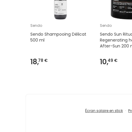
Sendo
Sendo
Sendo Shampooing Délicat
Sendo Sun Ritua
500 ml
Regenerating h
After-Sun 200 
18,
10,
78 €
49 €
Écran solaire en stick
Pr