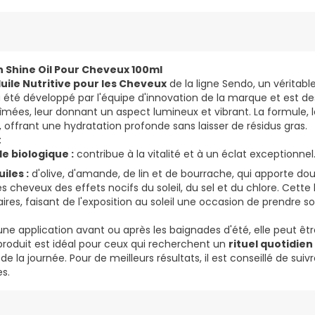
n Shine Oil Pour Cheveux 100ml
uile Nutritive pour les Cheveux
de la ligne Sendo, un véritable
 a été développé par l'équipe d'innovation de la marque et est dest
ées, leur donnant un aspect lumineux et vibrant. La formule, l
 offrant une hydratation profonde sans laisser de résidus gras.
:
e biologique :
contribue à la vitalité et à un éclat exceptionnel
iles :
d'olive, d'amande, de lin et de bourrache, qui apporte dou
es cheveux des effets nocifs du soleil, du sel et du chlore. Cette
aires, faisant de l'exposition au soleil une occasion de prendre s
application avant ou après les baignades d'été, elle peut être
roduit est idéal pour ceux qui recherchent un
rituel quotidien
 de la journée. Pour de meilleurs résultats, il est conseillé de suivr
es.