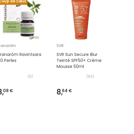
Coup de cœur
ranarôm
SVR
Sendo
ranarôm Ravintsara
SVR Sun Secure Blur
Sendo Su
0 Perles
Teinté SPF50+ Crème
Sun Milk 
Mousse 50ml
200ml
(
8
)
(
65
)
8,
8,
11,
08 €
64 €
65 €