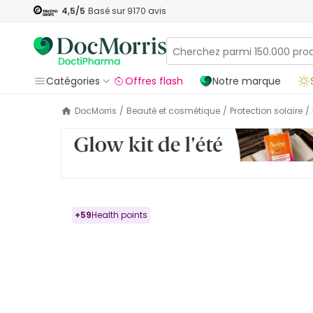
4,5
/5
Basé sur
9170
avis
Catégories
Offres flash
Notre marque
DocMorris
/
Beauté et cosmétique
/
Protection solaire
/
+
59
Health points