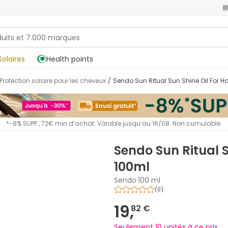
Solaires
Health points
Protection solaire pour les cheveux
/
Sendo Sun Ritual Sun Shine Oil For H
*-8% SUPP., 72€ min d’achat. Valable jusqu’au 16/08. Non cumulable.
Sendo Sun Ritual S
100ml
Sendo
·
100 ml
(
0
)
19,
82 €
Seulement 10 unités à ce prix