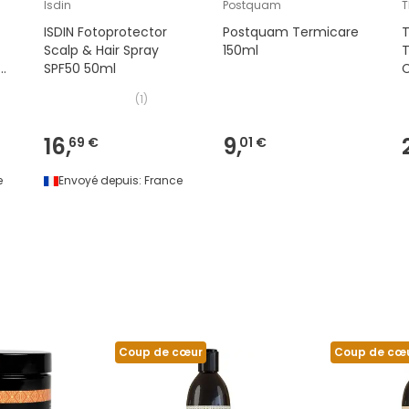
Isdin
Postquam
T
ISDIN Fotoprotector
Postquam Termicare
Scalp & Hair Spray
150ml
T
SPF50 50ml
C
(
1
)
m
16,
9,
69 €
01 €
e
Envoyé depuis:
France
Coup de cœur
Coup de cœ