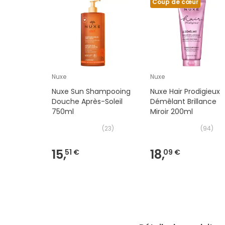
Coup de cœur
Nuxe
Nuxe
Nuxe Sun Shampooing
Nuxe Hair Prodigieux
Douche Après-Soleil
Démêlant Brillance
750ml
Miroir 200ml
(
23
)
(
94
)
15,
18,
51 €
09 €