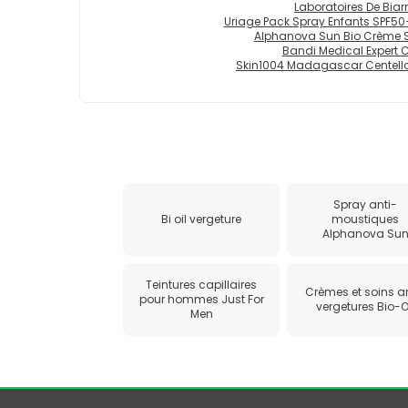
Laboratoires De Biarri
Uriage Pack Spray Enfants SPF5
Alphanova Sun Bio Crème S
Bandi Medical Expert 
Skin1004 Madagascar Centella 
Spray anti-
Bi oil vergeture
moustiques
Alphanova Su
Teintures capillaires
Crèmes et soins a
pour hommes Just For
vergetures Bio-O
Men