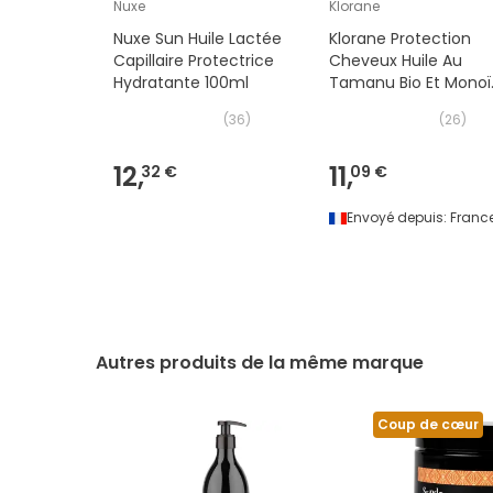
Nuxe
Klorane
Nuxe Sun Huile Lactée
Klorane Protection
Capillaire Protectrice
Cheveux Huile Au
Hydratante 100ml
Tamanu Bio Et Monoï
100ml
(
36
)
(
26
)
12,
11,
32 €
09 €
Envoyé depuis:
Franc
Autres produits de la même marque
Coup de cœur