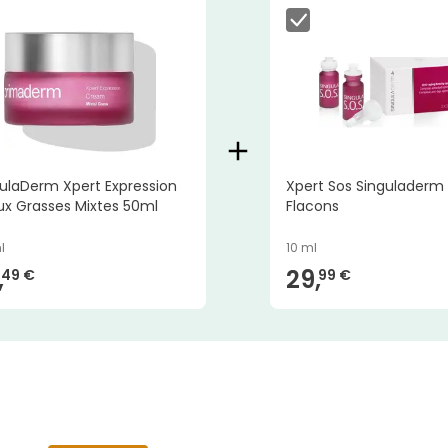
ulaDerm Xpert Expression
Xpert Sos Singuladerm
ux Grasses Mixtes 50ml
Flacons
l
10 ml
,
29,
49 €
99 €