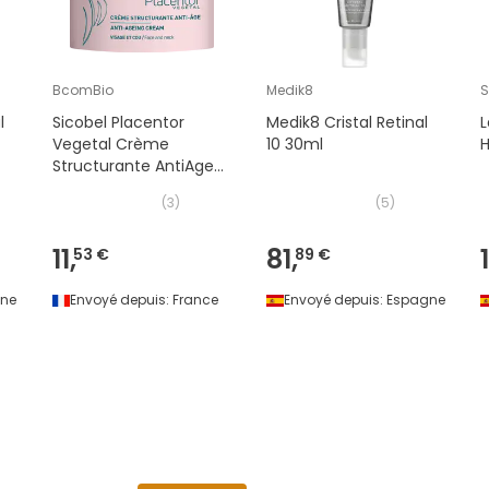
BcomBio
Medik8
S
l
Sicobel Placentor
Medik8 Cristal Retinal
L
Vegetal Crème
10 30ml
H
Structurante AntiAge
50 ml
(
3
)
(
5
)
11,
81,
53 €
89 €
ne
Envoyé depuis:
France
Envoyé depuis:
Espagne