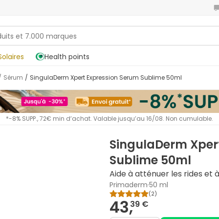
Solaires
Health points
/
Sérum
/
SingulaDerm Xpert Expression Serum Sublime 50ml
*-8% SUPP., 72€ min d’achat. Valable jusqu’au 16/08. Non cumulable.
SingulaDerm Xper
Sublime 50ml
Aide à atténuer les rides et à
Primaderm
·
50 ml
(
2
)
43,
39 €