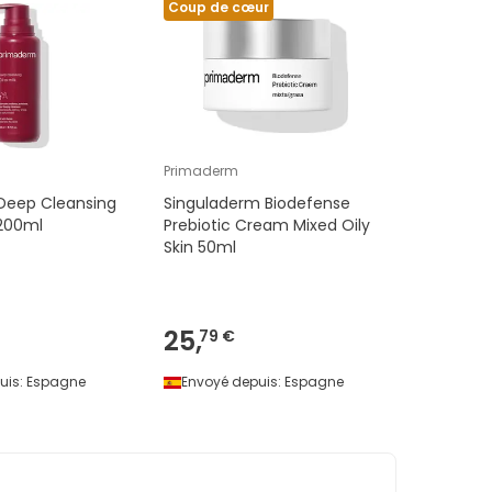
Coup de cœur
Primaderm
Deep Cleansing
Singuladerm Biodefense
 200ml
Prebiotic Cream Mixed Oily
Skin 50ml
25,
79 €
uis:
Espagne
Envoyé depuis:
Espagne