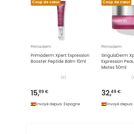
Coup de cœur
Coup de cœur
Primaderm
Primaderm
Primaderm Xpert Expression
SingulaDerm Xp
Booster Peptide Balm 10ml
Expression Pea
Mixtes 50ml
(
8
)
(
1
15,
32,
89 €
49 €
Envoyé depuis:
Espagne
Envoyé depuis: