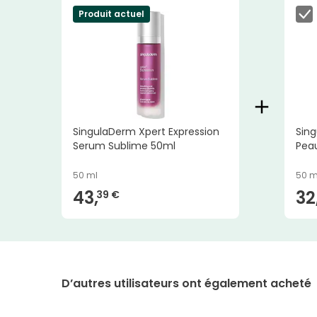
Produit actuel
SingulaDerm Xpert Expression
Sing
Serum Sublime 50ml
Pea
50 ml
50 m
43,
32
39 €
D’autres utilisateurs ont également acheté