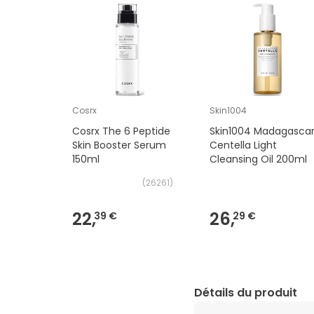
Cosrx
Skin1004
Cosrx The 6 Peptide
Skin1004 Madagasca
Skin Booster Serum
Centella Light
150ml
Cleansing Oil 200ml
(
26261
)
22,
26,
39 €
29 €
Détails du produit