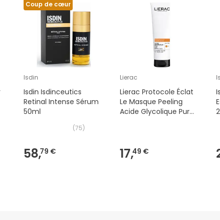
Coup de cœur
Isdin
Lierac
I
r
Isdin Isdinceutics
Lierac Protocole Éclat
I
Retinal Intense Sérum
Le Masque Peeling
E
50ml
Acide Glycolique Pur
75ml
(
75
)
58,
17,
79 €
49 €