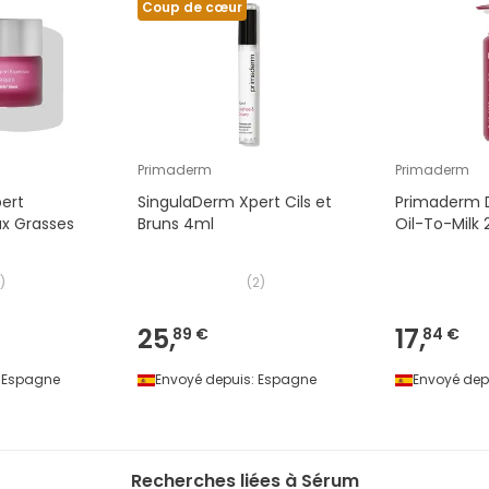
Coup de cœur
Primaderm
Primaderm
ert
SingulaDerm Xpert Cils et
Primaderm 
ux Grasses
Bruns 4ml
Oil-To-Milk
)
(
2
)
25,
17,
89 €
84 €
Espagne
Envoyé depuis:
Espagne
Envoyé dep
Recherches liées à Sérum