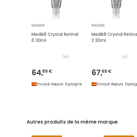
Medik8
Medik8
Medik8 Crystal Retinal
Medik8 Crystal Retina
6 30ml
3 30ml
(
14
)
(
4
)
64,
67,
89 €
69 €
Envoyé depuis:
Espagne
Envoyé depuis:
Espag
Autres produits de la même marque