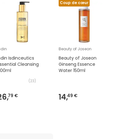
Coup de cœur
Coup de
sdin
Beauty of Joseon
Nuxe
sdin Isdinceutics
Beauty of Joseon
Nuxe Su
ssential Cleansing
Ginseng Essence
Autobro
200ml
Water 150ml
Hydratan
(
23
)
26,
14,
13,
79 €
49 €
09 €