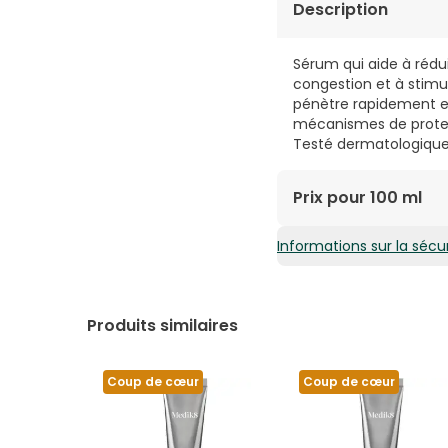
Description
Sérum qui aide à réduir
congestion et à stimul
pénètre rapidement et
mécanismes de protect
Testé dermatologiqu
Prix pour 100 ml
Informations sur la sécur
86,78€ / 100 ml
Produits similaires
Coup de cœur
Coup de cœur