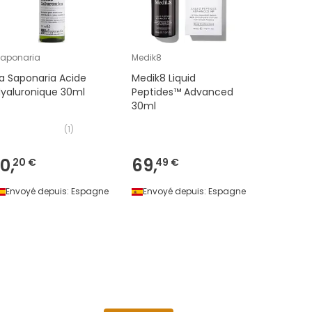
aponaria
Medik8
Eucerin
a Saponaria Acide
Medik8 Liquid
Eucerin 
yaluronique 30ml
Peptides™ Advanced
Sérum D
30ml
(
1
)
52,50€
10,
69,
3
20 €
49 €
-
29
%
Envoyé depuis:
Espagne
Envoyé depuis:
Espagne
Envoyé 