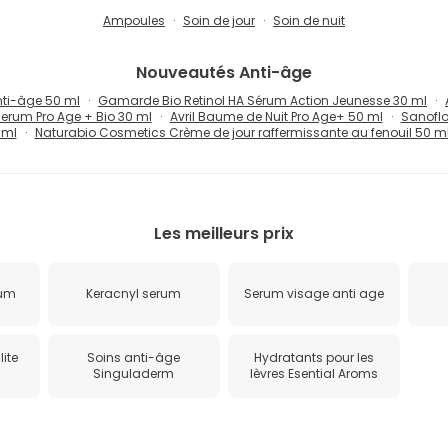
Ampoules
Soin de jour
Soin de nuit
Nouveautés
Anti-âge
ti-âge 50 ml
Gamarde Bio Retinol HA Sérum Action Jeunesse 30 ml
 Serum Pro Age + Bio 30 ml
Avril Baume de Nuit Pro Age+ 50 ml
Sanoflo
 ml
Naturabio Cosmetics Crème de jour raffermissante au fenouil 50 m
Les meilleurs prix
rum
Keracnyl serum
Serum visage anti age
lite
Soins anti-âge
Hydratants pour les
Singuladerm
lèvres Esential Aroms