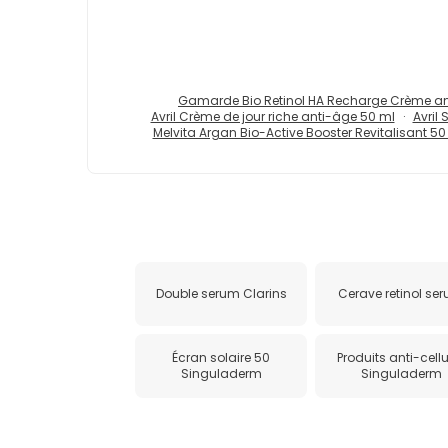
Gamarde Bio Retinol HA Recharge Crème an
Avril Crème de jour riche anti-âge 50 ml
Avril
Melvita Argan Bio-Active Booster Revitalisant 50
Double serum Clarins
Cerave retinol se
Écran solaire 50
Produits anti-cellu
Singuladerm
Singuladerm