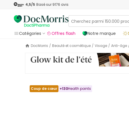
4,5
/5
Basé sur
9176
avis
Catégories
Offres flash
Notre marque
DocMorris
/
Beauté et cosmétique
/
Visage
/
Anti-âge
Coup de cœur
+
130
Health points