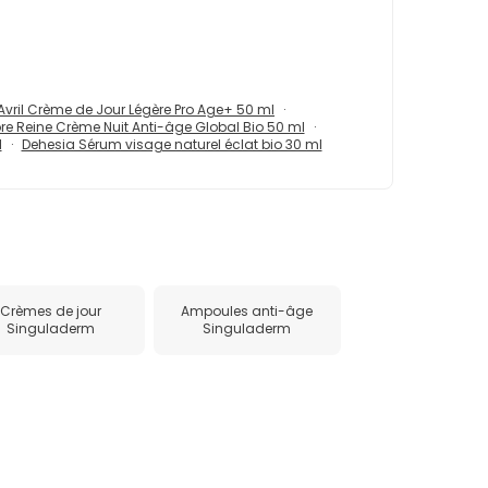
Avril Crème de Jour Légère Pro Age+ 50 ml
re Reine Crème Nuit Anti-âge Global Bio 50 ml
l
Dehesia Sérum visage naturel éclat bio 30 ml
Crèmes de jour
Ampoules anti-âge
Singuladerm
Singuladerm