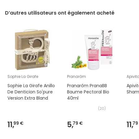
D’autres utilisateurs ont également acheté
Sophie La Girafe
Pranarôm
Apivit
Sophie La Girafe Anillo
Pranarôm PranaBB
Apivi
De Denticion So'pure
Baume Pectoral Bio
Sham
Version Extra Bland
40ml
(
20
)
11,
5,
11,
99 €
79 €
79