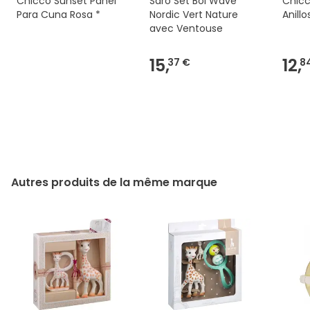
Chicco Sunset Panel
Saro Set Bol Wave
Chicc
Para Cuna Rosa *
Nordic Vert Nature
Anillo
avec Ventouse
15,
12,
37 €
8
Autres produits de la même marque