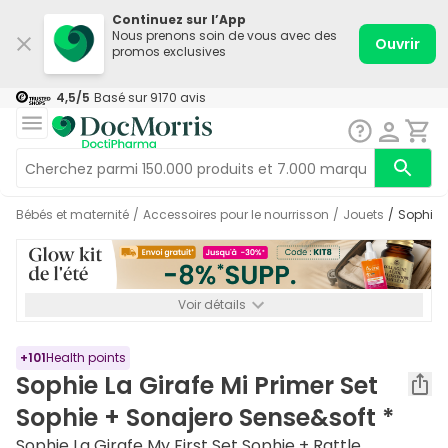
Continuez sur l’App
Nous prenons soin de vous avec des
Ouvrir
promos exclusives
4,5
/5
Basé sur
9170
avis
Bébés et maternité
/
Accessoires pour le nourrisson
/
Jouets
/
Sophie 
Voir détails
*-8% SUPP., 72€ min d’achat. Valable jusqu’au 16/08. Non
cumulable.
+
101
Health points
Sophie La Girafe Mi Primer Set
Sophie + Sonajero Sense&soft *
Sophie La Girafe My First Set Sophie + Rattle