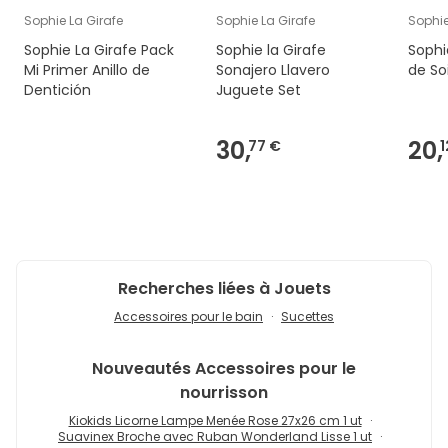
Sophie La Girafe
Sophie La Girafe
Sophie
Sophie La Girafe Pack
Sophie la Girafe
Sophi
Mi Primer Anillo de
Sonajero Llavero
de So
Dentición
Juguete Set
30,
20,
77 €
1
Recherches liées à Jouets
Accessoires pour le bain
Sucettes
Nouveautés
Accessoires pour le
nourrisson
Kiokids Licorne Lampe Menée Rose 27x26 cm 1 ut
Suavinex Broche avec Ruban Wonderland Lisse 1 ut