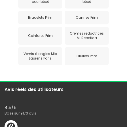
pour bébé
bébé
Bracelets Prim
Cannes Prim
Crèmes réductrices
Ceintures Prim
Mi Rebotica
Vernis à ongles Mia
Piluliers Prim
Laurens Paris
Avis réels des utilisateurs
4,5
/5
Basé sur
9170
avis