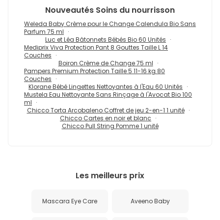
Nouveautés
Soins du nourrisson
Weleda Baby Crème pour le Change Calendula Bio Sans
Parfum 75 ml
Luc et Léa Bâtonnets Bébés Bio 60 Unités
Mediprix Viva Protection Pant 8 Gouttes Taille L 14
Couches
Boiron Crème de Change 75 ml
Pampers Premium Protection Taille 5 11-16 kg 80
Couches
Klorane Bébé Lingettes Nettoyantes à l'Eau 60 Unités
Mustela Eau Nettoyante Sans Rinçage à l'Avocat Bio 100
ml
Chicco Torta Arcobaleno Coffret de jeu 2-en-1 1 unité
Chicco Cartes en noir et blanc
Chicco Pull String Pomme 1 unité
Les meilleurs prix
Mascara Eye Care
Aveeno Baby