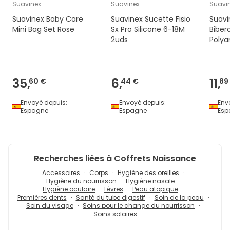
Suavinex
Suavinex
Suavi
Suavinex Baby Care
Suavinex Sucette Fisio
Suavi
Mini Bag Set Rose
Sx Pro Silicone 6-18M
Biber
2uds
Polya
Débit
35,
6,
11,
60 €
44 €
89
Envoyé depuis:
Envoyé depuis:
Env
Espagne
Espagne
Esp
Recherches liées à Coffrets Naissance
Accessoires
Corps
Hygiène des oreilles
Hygiène du nourrisson
Hygiène nasale
Hygiène oculaire
Lèvres
Peau atopique
Premières dents
Santé du tube digestif
Soin de la peau
Soin du visage
Soins pour le change du nourrisson
Soins solaires