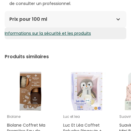
de consulter un professionnel.
Prix pour 100 ml
Informations sur la sécurité et les produits
6,47€ / 100 ml
Produits similaires
Biolane
Luc et lea
Suavi
Biolane Coffret Ma
Luc Et Léa Coffret
Suavi
Première Eau de
Peluche Pingouin +
Mini 