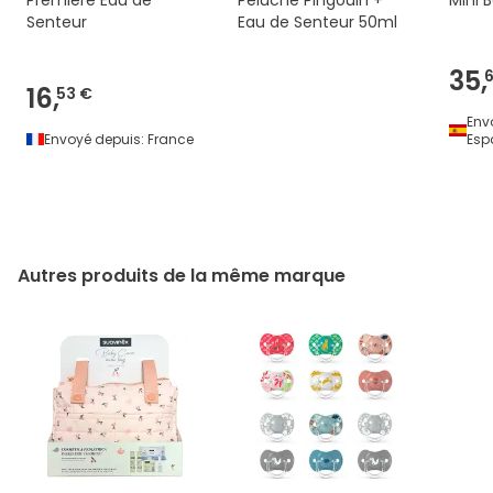
Senteur
Eau de Senteur 50ml
35,
16,
53 €
Env
Envoyé depuis:
France
Esp
Autres produits de la même marque