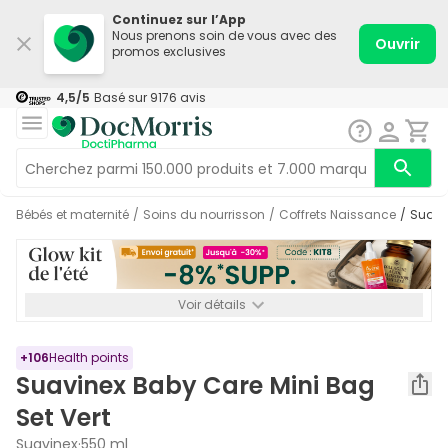
Continuez sur l’App
Nous prenons soin de vous avec des
Ouvrir
promos exclusives
4,5
/5
Basé sur
9176
avis
Bébés et maternité
/
Soins du nourrisson
/
Coffrets Naissance
/
Suav
Voir détails
*-8% SUPP., 72€ min d’achat. Valable jusqu’au 16/08. Non
cumulable.
+
106
Health points
Suavinex Baby Care Mini Bag
Set Vert
Suavinex
·
550 ml