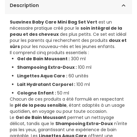
Description
Suavinex Baby Care Mini Bag Set Vert
est un
nécessaire pratique créé pour le
soin intégral de la
peau et des cheveux
des plus petits. Ce set est idéal
pour les parents qui recherchent des produits
doux et
sûrs
pour les nouveau-nés et les jeunes enfants.
Il comprend cinq produits essentiels :
Gel de Bain Moussant :
300 ml
Shampooing Extra-Doux :
100 ml
Lingettes Aqua Care :
60 unités
Lait Hydratant Corporel :
100 ml
Cologne Enfant :
50 ml
Chacun de ces produits a été formulé en respectant
le
pH de la peau sensible
, étant adaptés à un usage
quotidien, en voyage ou pour toute occasion.
Le
Gel de Bain Moussant
permet un nettoyage
délicat, tandis que le
Shampooing Extra-Doux
n'irrite
pas les yeux, garantissant une expérience de bain
agréable. Les
Lingettes Aqua Care
offrent une