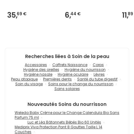
35,
6,
11,
69 €
44 €
89
Recherches liées à Soin de la peau
Accessoires
Coffrets Naissance
Corps
Hygiène des oreilles
Hygiène du nourrisson
Hygiène nasale
Hygiène oculaire
Lèvres
Peau atopique
Premières dents
Santé du tube digestif
Soin du visage
Soins pour le change du nourrisson
Soins solaires
Nouveautés
Soins du nourrisson
Weleda Baby Crème pour le Change Calendula Bio Sans
Parfum 75 ml
Luc et Léa Bâtonnets Bébés Bio 60 Unités
Mediprix Viva Protection Pant 8 Gouttes Taille L 14
Couches