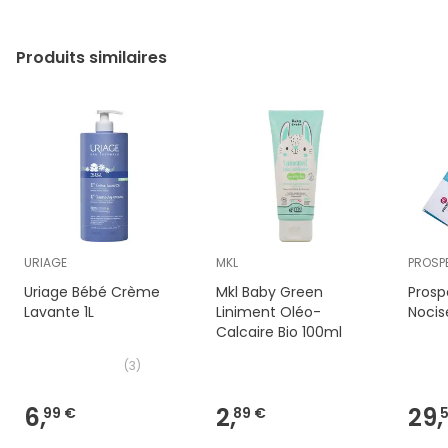
Produits similaires
URIAGE
MKL
PROSP
Uriage Bébé Crème
Mkl Baby Green
Prosp
Lavante 1L
Liniment Oléo-
Nocis
Calcaire Bio 100ml
(
3
)
6,
2,
29,
99 €
89 €