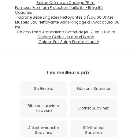
Boiron Crème de Change 75 ml
Pampers Premium Protection Taille 5 11-16 kg 80
Couches
Klorane Bébé Lingettes Nettoyantes à l'Eau 60 Unités
Mustela Eau Nettoyante Sans Rinçage à l'Avocat Bio 100
ml
Chicco Torta Arcobaleno Coffret de jeu 2-en-1 1 unité
Chicco Cartes en noir et blanc
Chicco Pull String Pomme 1 unité
Les meilleurs prix
So Bio etic
Biberons Suavinex
Biberon suavinex
Coffret Suavinex
zero zero
Attache-sucette
Stérilisateur
Suavinex
Suavinex