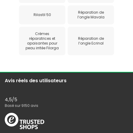
Réparation de
Rilastil 50
l’ongle Mavala
Crèmes
réparatrices et
Réparation de
apaisantes pour
l’ongle Ecrinal
peau irritée Filorga
Avis réels des utilisateurs
4,5
/5
Basé sur
9150
avis