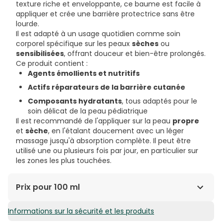
texture riche et enveloppante, ce baume est facile à
appliquer et crée une barrière protectrice sans être
lourde.
Il est adapté à un usage quotidien comme soin
corporel spécifique sur les peaux
sèches
ou
sensibilisées
, offrant douceur et bien-être prolongés.
Ce produit contient :
Agents émollients et nutritifs
Actifs réparateurs de la barrière cutanée
Composants hydratants
, tous adaptés pour le
soin délicat de la peau pédiatrique
Il est recommandé de l'appliquer sur la peau
propre
et
sèche
, en l'étalant doucement avec un léger
massage jusqu'à absorption complète. Il peut être
utilisé une ou plusieurs fois par jour, en particulier sur
les zones les plus touchées.
Prix pour 100 ml
Informations sur la sécurité et les produits
18,62€ / 100 ml