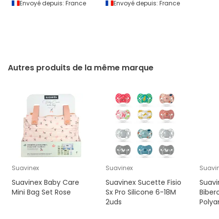
Envoyé depuis:
France
Envoyé depuis:
France
Autres produits de la même marque
Suavinex
Suavinex
Suavi
Suavinex Baby Care
Suavinex Sucette Fisio
Suavi
Mini Bag Set Rose
Sx Pro Silicone 6-18M
Biber
2uds
Polya
Débit