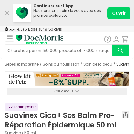
Continuez sur l’App
Nous prenons soin de vous avec des
Ouvrir
promos exclusives
4,5
/5
Basé sur
9150
avis
Bébés et maternité
/
Soins du nourrisson
/
Soin de la peau
/
Suavine
Voir détails
*-8% SUPP., 72€ min d’achat. Valable jusqu’au 16/08. Non
cumulable.
+
27
Health points
Suavinex Cica+ Sos Balm Pro-
Réparation Épidermique 50 ml
Suavinex
·
50 ml