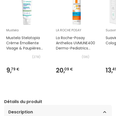
Mustela
LA ROCHE POSAY
Suavi
Mustela Stelatopia
La Roche-Posay
Suavi
Crème Émolliente
Anthelios UVMUNE400
Colog
Visage & Paupières
Dermo-Pediatrics
40ml
Spray Invisible SPF50+
(
278
)
(
136
)
200ml
9,
20,
13,
79 €
09 €
4
Détails du produit
Description