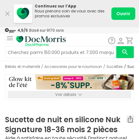
Continuez sur l’App
Nous prenons soin de vous avec des
Ouvrir
promos exclusives
4,5
/5
Basé sur
9170
avis
Bébés et maternité
/
Accessoires pour le nourrisson
/
Sucettes
/
Sucet
Voir détails
*-8% SUPP., 72€ min d’achat. Valable jusqu’au 16/08. Non
cumulable.
Sucette de nuit en silicone Nuk
Signature 18-36 mois 2 pièces
Aide à satisfaire en toute sécurité l'instinct naturel