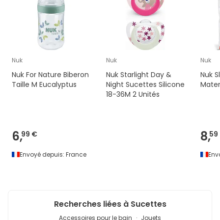
Nuk
Nuk
Nuk
Nuk For Nature Biberon
Nuk Starlight Day &
Nuk Sl
Taille M Eucalyptus
Night Sucettes Silicone
Mater
18-36M 2 Unités
6,
8,
99 €
59
Envoyé depuis:
France
Env
Recherches liées à Sucettes
Accessoires pour le bain
Jouets