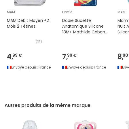
MAM
Dodie
MAM
MAM Débit Moyen +2
Dodie Sucette
Mam 
Mois 2 Tétines
Anatomique Silicone
Nuit 
18M+ Mathilde Caban
Silico
A108 2 Unités
Unité
(
15
)
4,
7,
8,
99 €
99 €
90
Envoyé depuis:
France
Envoyé depuis:
France
Env
Autres produits de la même marque